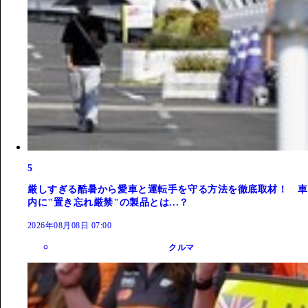
5
厳しすぎる酷暑から愛車と運転手を守る方法を徹底取材！ 車
内に"置き忘れ厳禁"の製品とは...？
2026年08月08日 07:00
クルマ