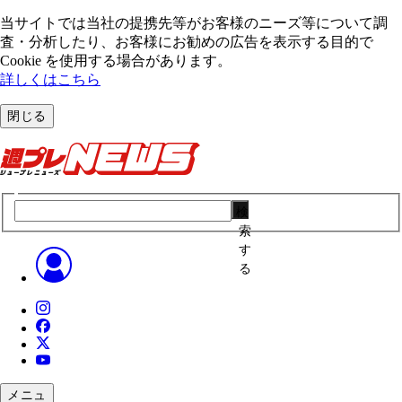
当サイトでは当社の提携先等がお客様のニーズ等について調
査・分析したり、お客様にお勧めの広告を表⽰する⽬的で
Cookie を使⽤する場合があります。
詳しくはこちら
閉じる
検
索
す
る
メニュ