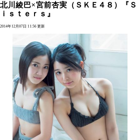
北川綾巴×宮前杏実（ＳＫＥ４８）『Ｓ
ｉｓｔｅｒｓ』
2014年12月07日 11:56 更新