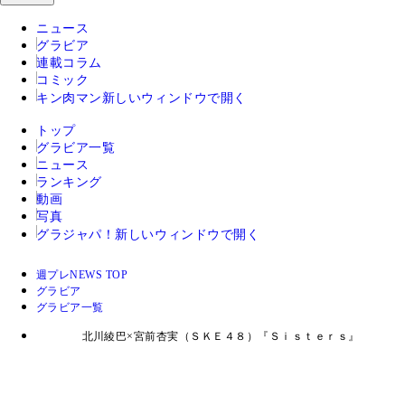
ニュース
グラビア
連載コラム
コミック
キン肉マン
新しいウィンドウで開く
トップ
グラビア一覧
ニュース
ランキング
動画
写真
グラジャパ！
新しいウィンドウで開く
週プレNEWS TOP
グラビア
グラビア一覧
北川綾巴×宮前杏実（ＳＫＥ４８）『Ｓｉｓｔｅｒｓ』