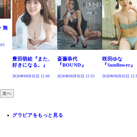
た、
斎藤恭代
咲田ゆな
藤水咲桜『花
』
『BOUND』
『Sunflower』
だまり』
:40
2026年08月02日 12:35
2026年08月02日 12:30
2026年08月02日 12:
次へ
グラビアをもっと見る