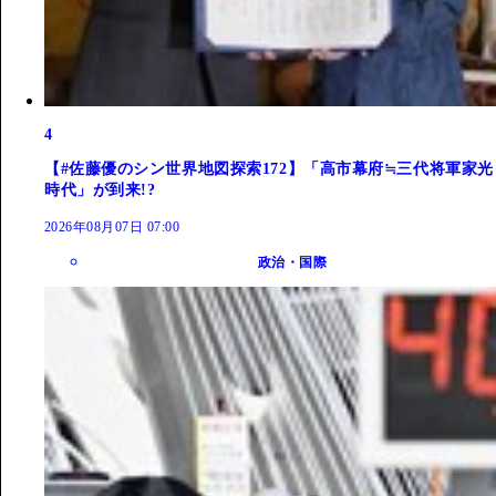
4
【#佐藤優のシン世界地図探索172】「高市幕府≒三代将軍家光
時代」が到来!?
2026年08月07日 07:00
政治・国際