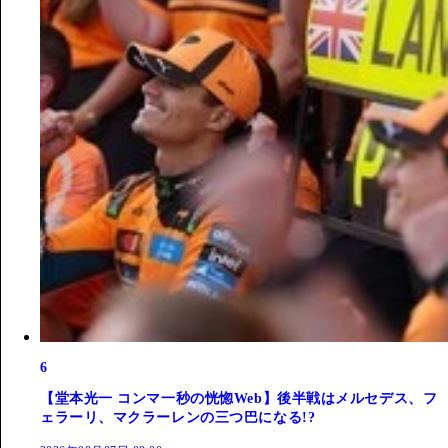
6
【堂本光一 コンマ一秒の恍惚Web】後半戦はメルセデス、フ
ェラーリ、マクラーレンの三つ巴になる!?