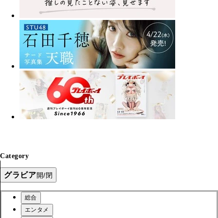
Category
グラビア
開/閉
総合
エンタメ