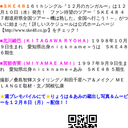
■ＳＫＥ４８
１６ｔｈシングル『１２月のカンガルー』は１２
月１０日（水）発売！ ファン待望のツアー「ＳＫＥ４８ ４
７都道府県全国ツアー～機は熟した。全国へ行こう！～」がつ
いに始まった！詳しいスケジュールは公式ホームページ
【http://www.ske48.co.jp/】をチェック！
■北川綾巴（ＫＩＴＡＧＡＷＡ ＲＹＯＨＡ）
１９９８年１０月
９日生まれ 愛知県出身ｎｉｃｋｎａｍｅ＝うは ＳＫＥ４８
６期生
■宮前杏実（ＭＩＹＡＭＡＥ ＡＭＩ）
１９９７年９月９日生ま
れ 愛知県出身ｎｉｃｋｎａｍｅ＝あみ ＳＫＥ４８ ５期生
撮影／桑島智輝スタイリング／和田千星ヘア＆メイク／ ＭＥ
ＬＡＮＧＥ取材・文／関根弘康
★
週プレモバイルにて
★
りょうは＆あみの蔵出し写真＆ムービ
ーを
１２月８日（月）～配信！！