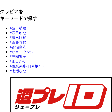
グラビアを
キーワードで探す
豊田萌絵
咲田ゆな
藤水咲桜
斎藤恭代
鍛治島彩
ピョ・ウンジ
三園響子
山田かな
藤嶌果歩(日向坂46)
七瀬なな