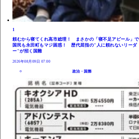
1
頼むから寝てくれ高市総理！ まさかの「寝不足アピール」で
国民も永田町もマジ困惑！ 歴代屈指の"人に頼れないリーダ
ー"が招く国難
2026年08月09日 07:00
政治・国際