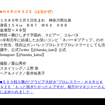
■ＨＡＲＵＫＡＺＥ（はるかぜ）
１９８９年２月５日生まれ 神奈川県出身
身長１５４㎝ Ｂ８７ Ｗ６４ Ｈ８８
血液型＝ＡＢ型
特技＝腕ひしぎ十字固め、スピアー、コルバタ
○令和元年に結成したお笑いコンビ「ネバーギブアップ」のボ
ケ担当。現在はガンバレ☆プロレスでプロレスラーとしても活
躍中。公式Twitter【@haruka_kato】公式
Instagram【@haruka_katou】
撮影／栗山秀作
スタイリング／上野 珠
ヘア＆メイク／新井祐美子
■５００戦０勝の"グラビア大好き"プロレスラー・ＨＡＲＵＫ
ＡＺＥ
「もっと脱ぎたかったんですが、相方やマネジャーさん
に止められました」