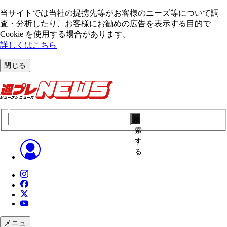
当サイトでは当社の提携先等がお客様のニーズ等について調
査・分析したり、お客様にお勧めの広告を表⽰する⽬的で
Cookie を使⽤する場合があります。
詳しくはこちら
閉じる
検
索
す
る
メニュ