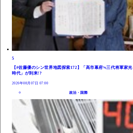
5
【#佐藤優のシン世界地図探索172】「高市幕府≒三代将軍家光
時代」が到来!?
2026年08月07日 07:00
政治・国際