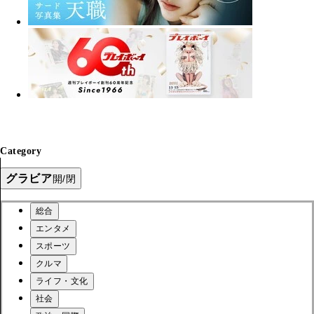
Category
グラビア
開/閉
総合
エンタメ
スポーツ
クルマ
ライフ・文化
社会