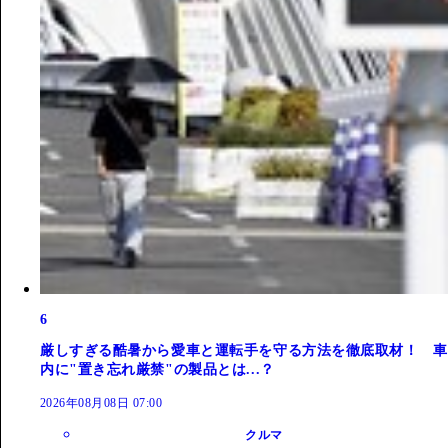
6
厳しすぎる酷暑から愛車と運転手を守る方法を徹底取材！ 車
内に"置き忘れ厳禁"の製品とは...？
2026年08月08日 07:00
クルマ