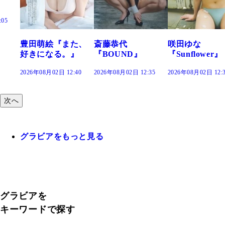
た、
斎藤恭代
咲田ゆな
藤水咲桜『花
』
『BOUND』
『Sunflower』
だまり』
:40
2026年08月02日 12:35
2026年08月02日 12:30
2026年08月02日 12:
次へ
グラビアをもっと見る
グラビアを
キーワードで探す