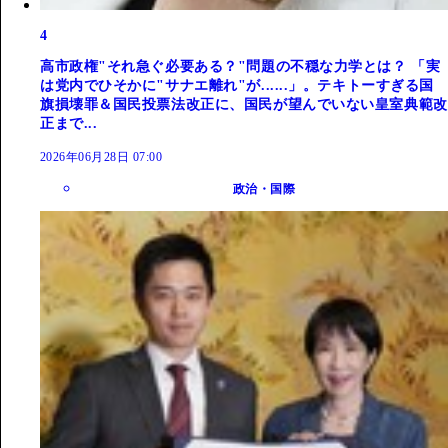
4
高市政権"それ急ぐ必要ある？"問題の不穏な力学とは？ 「実
は党内でひそかに"サナエ離れ"が......」。テキトーすぎる国
旗損壊罪＆国民投票法改正に、国民が望んでいない皇室典範改
正まで...
2026年06月28日 07:00
政治・国際