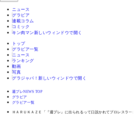
ニュース
グラビア
連載コラム
コミック
キン肉マン
新しいウィンドウで開く
トップ
グラビア一覧
ニュース
ランキング
動画
写真
グラジャパ！
新しいウィンドウで開く
週プレNEWS TOP
グラビア
グラビア一覧
ＨＡＲＵＫＡＺＥ「『週プレ』に出られるって口説かれてプロレスラーになった