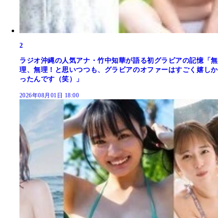
2
ラジオ沖縄の人気アナ・竹中知華が語る初グラビアの記憶「無
理、無理！と思いつつも、グラビアのオファーはすごく嬉しか
ったんです（笑）」
2026年08月01日 18:00