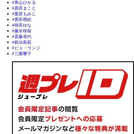
青山ひかる
真田まこと
栗原もみじ
豊田萌絵
咲田ゆな
藤水咲桜
斎藤恭代
鍛治島彩
ピョ・ウンジ
三園響子