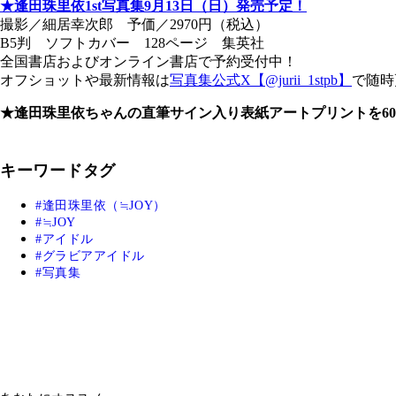
★逢田珠里依1st写真集9月13日（日）発売予定！
撮影／細居幸次郎 予価／2970円（税込）
B5判 ソフトカバー 128ページ 集英社
全国書店およびオンライン書店で予約受付中！
オフショットや最新情報は
写真集公式X【@jurii_1stpb】
で随時
★逢田珠里依ちゃんの直筆サイン入り表紙アートプリントを6
キーワードタグ
逢田珠里依（≒JOY）
≒JOY
アイドル
グラビアアイドル
写真集