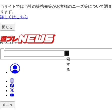
当サイトでは当社の提携先等がお客様のニーズ等について調査・
ります。
詳しくはこちら
閉じる
検
索
す
る
メニュ