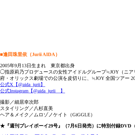
■逢田珠里依（Jurii AIDA）
2005年9月13日生まれ 東京都出身
◯指原莉乃プロデュースの女性アイドルグループ≒JOY（ニアリ
府・オリックス劇場での公演を皮切りに、≒JOY 全国ツアー 2
公式X【@aida_jurii】
公式Instagram【@aida_jurii__】
撮影／細居幸次郎
スタイリング／八杉直美
ヘア＆メイク／ムロゾノケイト（GiGGLE）
★『週刊プレイボーイ29号』（7月6日発売）に特別付録DVD（