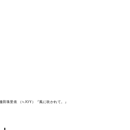
逢田珠里依 （≒JOY）『風に吹かれて。』
。』