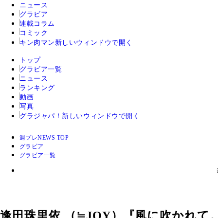
ニュース
グラビア
連載コラム
コミック
キン肉マン
新しいウィンドウで開く
トップ
グラビア一覧
ニュース
ランキング
動画
写真
グラジャパ！
新しいウィンドウで開く
週プレNEWS TOP
グラビア
グラビア一覧
逢田珠里依 （≒JOY）『風に吹かれて