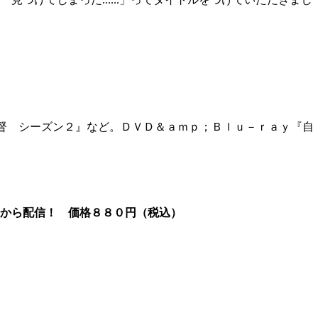
督 シーズン２』など。ＤＶＤ＆ａｍｐ；Ｂｌｕ－ｒａｙ『自
）から配信！ 価格８８０円（税込）
）