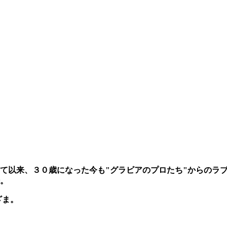
て以来、３０歳になった今も"グラビアのプロたち"からのラ
。
ざま。