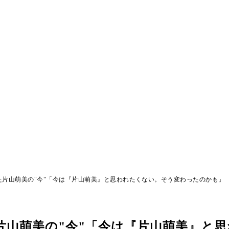
片山萌美の"今"「今は『片山萌美』と思われたくない。そう変わったのかも」
片山萌美の"今"「今は『片山萌美』と