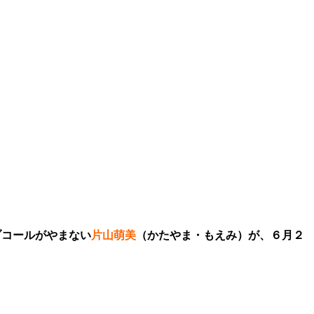
ブコールがやまない
片山萌美
（かたやま・もえみ）が、６月２