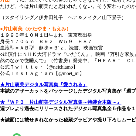
たけど、今は片山萌美だと思われたくない。そう変わったのか
（スタイリング／伊井田礼子 ヘア＆メイク／山下景子）
●片山萌美（かたやま・もえみ）
１９９０年１０月１日生まれ 東京都出身
身長１７０ｃｍ Ｂ９２ Ｗ５９ Ｈ８７
血液型＝ＡＢ型 趣味＝Ｂ'ｚ、読書、映画観賞
○出演作にＮＨＫ大河ドラマ『いだてん』、映画『万引き家族
然のなかで微睡んで』（竹書房）発売中。『ＨＥＡＲＴ ＣＬ
公式Ｔｗｉｔｔｅｒ【@neichiamo】
公式Ｉｎｓｔａｇｒａｍ【@moet_mi】
★片山萌美デジタル写真集『愛される』
本誌のアザーカットをパッケージしたデジタル写真集が『週
★『ＷＰＢ 片山萌美デジタル写真集～特装合本版～』
週プレより過去にリリースされたデジタル写真集全５作品を
★誌面には載せきれなかった秘蔵グラビアや撮り下ろしムービ