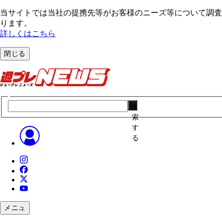
当サイトでは当社の提携先等がお客様のニーズ等について調査・
ります。
詳しくはこちら
閉じる
検
索
す
る
メニュ