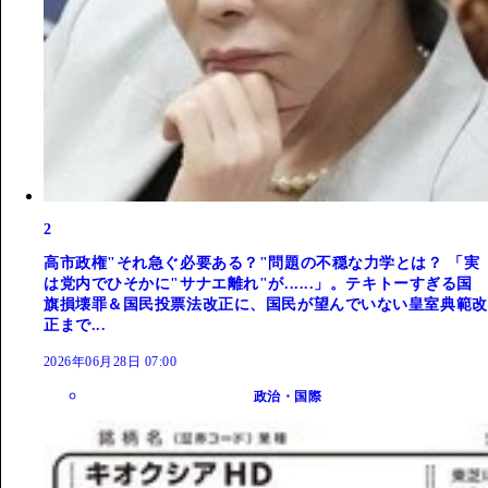
2
高市政権"それ急ぐ必要ある？"問題の不穏な力学とは？ 「実
は党内でひそかに"サナエ離れ"が......」。テキトーすぎる国
旗損壊罪＆国民投票法改正に、国民が望んでいない皇室典範改
正まで...
2026年06月28日 07:00
政治・国際