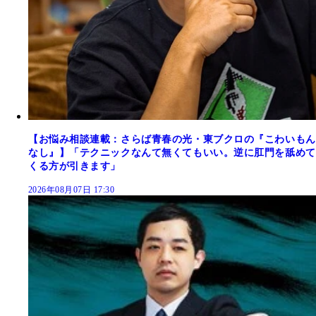
【お悩み相談連載：さらば青春の光・東ブクロの『こわいもん
なし』】「テクニックなんて無くてもいい。逆に肛門を舐めて
くる方が引きます」
2026年08月07日 17:30