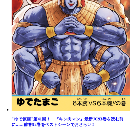
"ゆで原画"第41回！ 『キン肉マン』最新JC93巻を読む前
に......前巻92巻をベストシーンでおさらい!!