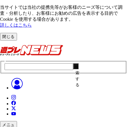
当サイトでは当社の提携先等がお客様のニーズ等について調
査・分析したり、お客様にお勧めの広告を表⽰する⽬的で
Cookie を使⽤する場合があります。
詳しくはこちら
閉じる
検
索
す
る
メニュ