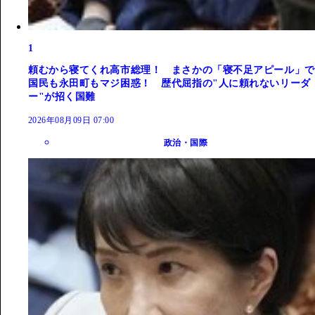
1
頼むから寝てくれ高市総理！ まさかの「寝不足アピール」で
国民も永田町もマジ困惑！ 歴代屈指の"人に頼れないリーダ
ー"が招く国難
2026年08月09日 07:00
政治・国際