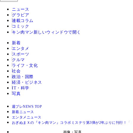
ニュース
グラビア
連載コラム
コミック
キン肉マン
新しいウィンドウで開く
新着
エンタメ
スポーツ
クルマ
ライフ・文化
社会
政治・国際
経済・ビジネス
IT・科学
写真
週プレNEWS TOP
新着ニュース
エンタメニュース
おぎぬまＸの『キン肉マン』コラボミステリ第3弾が2年ぶりに刊行！「
画像・写真