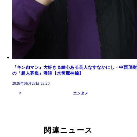
『キン肉マン』大好き＆絵心ある芸人なすなかにし・中西茂樹
の「超人募集」漫談【水筒魔神編】
2026年06月28日 23:20
エンタメ
関連ニュース