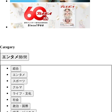
Category
エンタメ
開/閉
総合
エンタメ
スポーツ
クルマ
ライフ・文化
社会
政治・国際