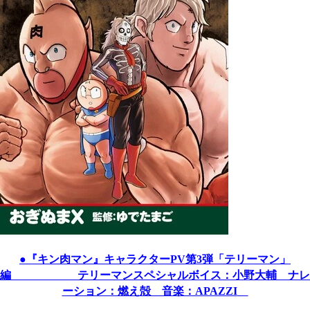
●
『キン肉マン』キャラクターPV第3弾「テリーマン」
編
テリーマンスペシャルボイス：小野大輔 ナレ
ーション：燃え殻 音楽：APAZZI