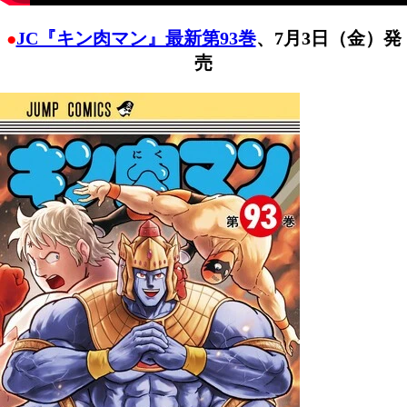
JC『キン肉マン』最新第93巻
、
7月3日（金）発
●
売