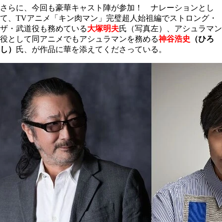
さらに、今回も豪華キャスト陣が参加！ ナレーションとし
て、TVアニメ「キン肉マン」完璧超人始祖編でストロング・
ザ・武道役も務めている
大塚明夫
氏（写真左）、アシュラマン
役として同アニメでもアシュラマンを務める
神谷浩史
（ひろ
し）
氏、が作品に華を添えてくださっている。