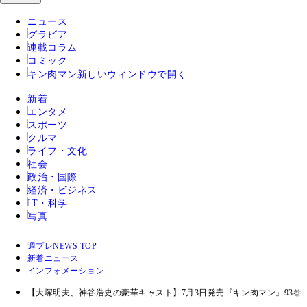
ニュース
グラビア
連載コラム
コミック
キン肉マン
新しいウィンドウで開く
新着
エンタメ
スポーツ
クルマ
ライフ・文化
社会
政治・国際
経済・ビジネス
IT・科学
写真
週プレNEWS TOP
新着ニュース
インフォメーション
【大塚明夫、神谷浩史の豪華キャスト】7月3日発売『キン肉マン』93巻