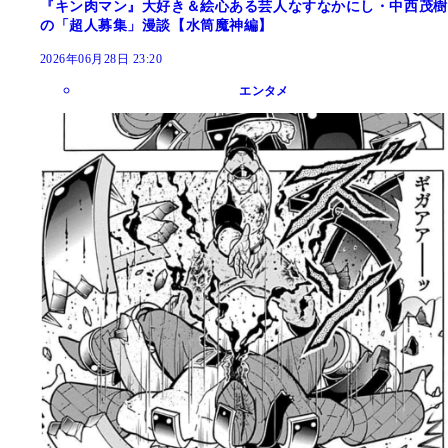
『キン肉マン』大好き＆絵心ある芸人なすなかにし・中西茂樹
の「超人募集」漫談【水筒魔神編】
2026年06月28日 23:20
エンタメ