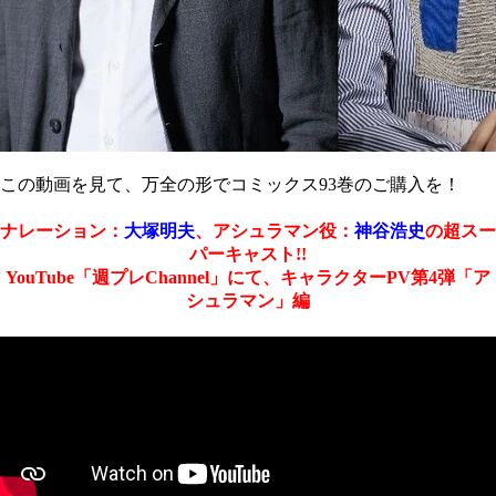
この動画を見て、万全の形でコミックス93巻のご購入を！
ナレーション：
大塚明夫
、アシュラマン役：
神谷浩史
の
超スー
パーキャスト!!
YouTube「週プレChannel」にて、キャラクターPV第4弾「ア
シュラマン」編