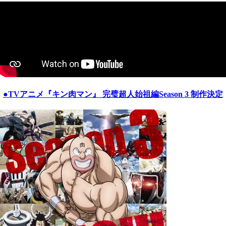
●TVアニメ『
キン肉マン
』 完璧超人始祖編Season 3 制作決定