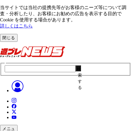
当サイトでは当社の提携先等がお客様のニーズ等について調
査・分析したり、お客様にお勧めの広告を表⽰する⽬的で
Cookie を使⽤する場合があります。
詳しくはこちら
閉じる
検
索
す
る
メニュ