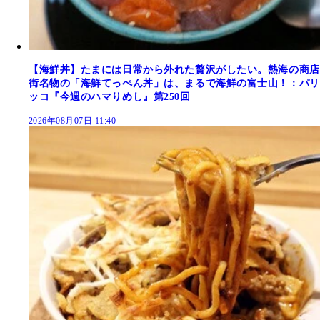
【海鮮丼】たまには日常から外れた贅沢がしたい。熱海の商店
街名物の「海鮮てっぺん丼」は、まるで海鮮の富士山！：パリ
ッコ『今週のハマりめし』第250回
2026年08月07日 11:40