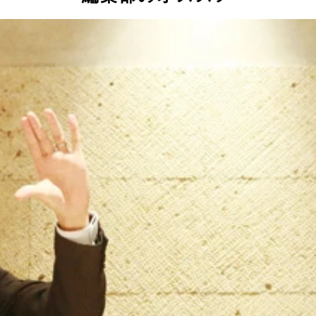
題の深層を瀬畑源氏（左）と青木理氏が斬る！