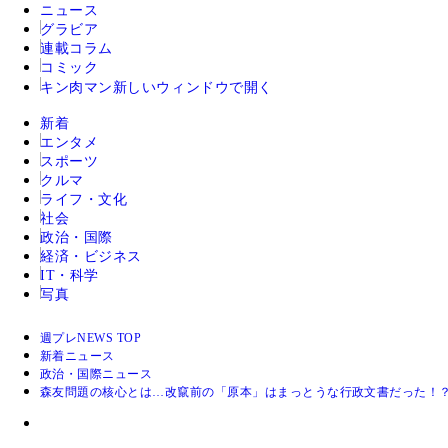
ニュース
グラビア
連載コラム
コミック
キン肉マン
新しいウィンドウで開く
新着
エンタメ
スポーツ
クルマ
ライフ・文化
社会
政治・国際
経済・ビジネス
IT・科学
写真
週プレNEWS TOP
新着ニュース
政治・国際ニュース
森友問題の核心とは…改竄前の「原本」はまっとうな行政文書だった！