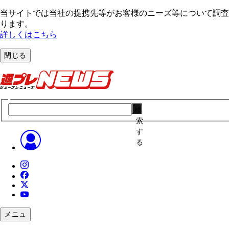
当サイトでは当社の提携先等がお客様のニーズ等について調査・
ります。
詳しくはこちら
閉じる
検
索
す
る
メニュ