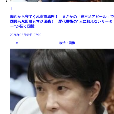
1
頼むから寝てくれ高市総理！ まさかの「寝不足アピール」で
国民も永田町もマジ困惑！ 歴代屈指の"人に頼れないリーダ
ー"が招く国難
2026年08月09日 07:00
政治・国際