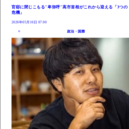
官邸に閉じこもる"卑弥呼"高市首相がこれから迎える「3つの
危機」
2026年05月16日 07:00
政治・国際