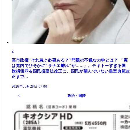
2
高市政権"それ急ぐ必要ある？"問題の不穏な力学とは？ 「実
は党内でひそかに"サナエ離れ"が......」。テキトーすぎる国
旗損壊罪＆国民投票法改正に、国民が望んでいない皇室典範改
正まで...
2026年06月28日 07:00
政治・国際