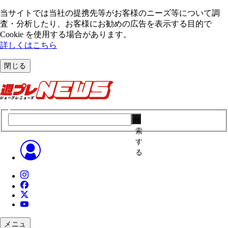
当サイトでは当社の提携先等がお客様のニーズ等について調
査・分析したり、お客様にお勧めの広告を表⽰する⽬的で
Cookie を使⽤する場合があります。
詳しくはこちら
閉じる
検
索
す
る
メニュ