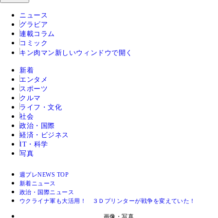
ニュース
グラビア
連載コラム
コミック
キン肉マン
新しいウィンドウで開く
新着
エンタメ
スポーツ
クルマ
ライフ・文化
社会
政治・国際
経済・ビジネス
IT・科学
写真
週プレNEWS TOP
新着ニュース
政治・国際ニュース
ウクライナ軍も大活用！ ３Ｄプリンターが戦争を変えていた！
画像・写真