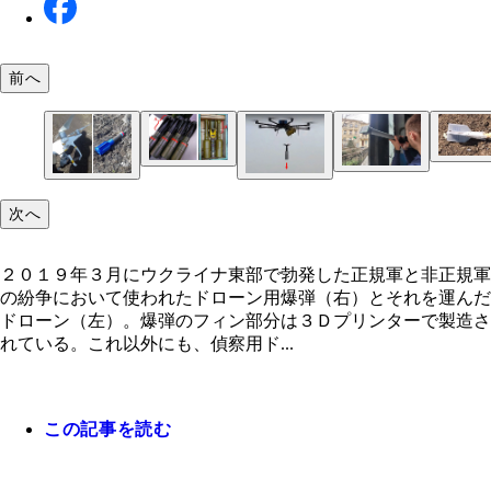
前へ
ロシア軍も３Ｄプリンターで軽量型弾頭を製造して
対装甲手榴弾ＲＫＧ－３のＢに、３Ｄプリンターで
たフィンＡを装着すると対装甲手榴弾ＲＫＧ－１６
敵情が偵察できる潜望鏡。３Ｄプリンターで筒部分
になる
中には火薬と、爆発と同時に散弾する直径６㎜の鉄
次へ
刷し、中に２枚の鏡を入れることで製造可能。ウェ
３Ｄプリンターの中には樹脂ではなく金属やコンク
入っている。プラスチック製で軽いためか地面に落
２０１９年３月にウクライナ東部で勃発した正規軍
命中率が大幅ＵＰ、手榴弾用フィン。フィンの効果
に設計図のデータが公開されており、現地に送るこ
トで成形するものも。チェコの企業は建設用３Ｄプ
米陸軍が計画中の世界最大の金属３Ｄプリンターの
ときの衝撃が弱く、不発になることも
正規軍の紛争において使われたドローン用爆弾（右
り、３００ｍ上空から落としても、直径１ｍの的を
可能だ
ターでウクライナのためにコンクリートの防護壁を
予想図。最大で長さ約９ｍ、幅約６ｍ、高さ約４ｍ
２０１９年３月にウクライナ東部で勃発した正規軍と非正規軍
それを運んだドローン（左）。爆弾のフィン部分は
ないという。３００ｍ上空を飛ぶドローンは地上か
た。このプリンターは寄贈され、戦争終結後には住
属製品が印刷可能。軍用車両の軽量化、製造の低コ
の紛争において使われたドローン用爆弾（右）とそれを運んだ
プリンターで製造されている。これ以外にも、偵察
目でとらえることも、音で察知することも不可能
どの建設に使われる予定だ
化を図っている
ドローン（左）。爆弾のフィン部分は３Ｄプリンターで製造さ
ローンの製造や修理にも３Ｄプリンターが大活用さ
れている。これ以外にも、偵察用ド...
いる。（写真のドローンは３Ｄプリンターで作られ
のではない）
この記事を読む