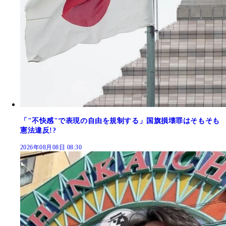
「"不快感"で表現の自由を規制する」国旗損壊罪はそもそも
憲法違反!?
2026年08月08日 08:30