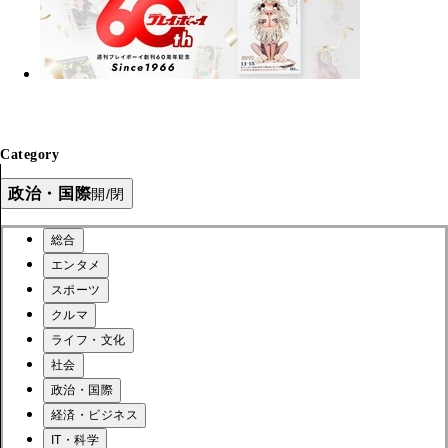
Category
政治・国際
開/閉
総合
エンタメ
スポーツ
クルマ
ライフ・文化
社会
政治・国際
経済・ビジネス
IT・科学