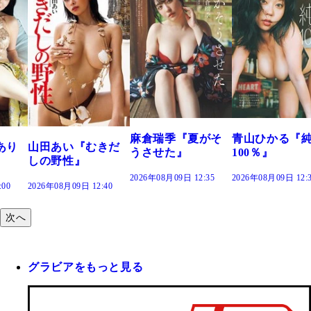
溝端 葵『もう
つの、あおい
で。』
2026年08月09日 12:
麻倉瑞季『夏がそ
青山ひかる『純度
きだ
うさせた』
100％』
2026年08月09日 12:35
2026年08月09日 12:30
:40
次へ
グラビアをもっと見る