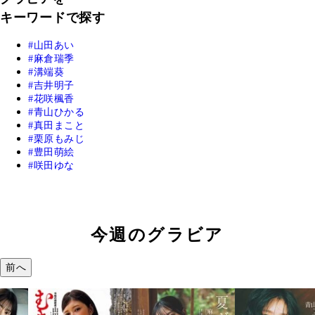
キーワードで探す
山田あい
麻倉瑞季
溝端葵
吉井明子
花咲楓香
青山ひかる
真田まこと
栗原もみじ
豊田萌絵
咲田ゆな
今週のグラビア
前へ