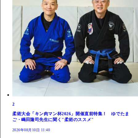
2
柔術大会「キン肉マン杯2026」開催直前特集！ ゆでたま
ご・嶋田隆司先生に聞く"柔術のススメ"
2026年08月10日 11:40