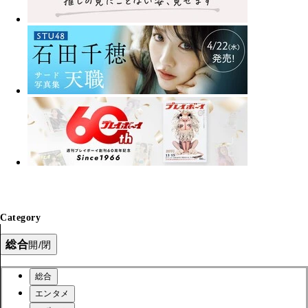
Category
総合
開/閉
総合
エンタメ