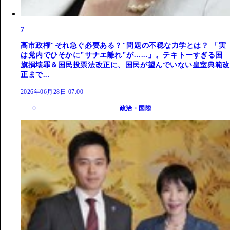
7
高市政権"それ急ぐ必要ある？"問題の不穏な力学とは？ 「実
は党内でひそかに"サナエ離れ"が......」。テキトーすぎる国
旗損壊罪＆国民投票法改正に、国民が望んでいない皇室典範改
正まで...
2026年06月28日 07:00
政治・国際