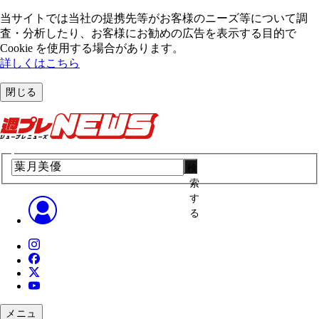
当サイトでは当社の提携先等がお客様のニーズ等について調
査・分析したり、お客様にお勧めの広告を表⽰する⽬的で
Cookie を使⽤する場合があります。
詳しくはこちら
閉じる
検
索
す
る
メニュ