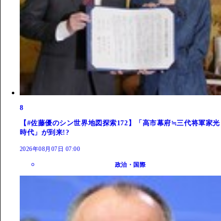
8
【#佐藤優のシン世界地図探索172】「高市幕府≒三代将軍家光
時代」が到来!?
2026年08月07日 07:00
政治・国際