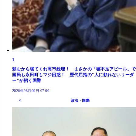
1
頼むから寝てくれ高市総理！ まさかの「寝不足アピール」で
国民も永田町もマジ困惑！ 歴代屈指の"人に頼れないリーダ
ー"が招く国難
2026年08月09日 07:00
政治・国際