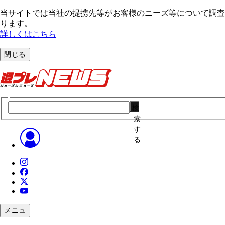
当サイトでは当社の提携先等がお客様のニーズ等について調査・
ります。
詳しくはこちら
閉じる
検
索
す
る
メニュ