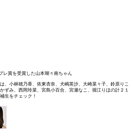
プレ賞を受賞した山本瑚々南ちゃん
ーは、小林穂乃香、依東杏奈、犬嶋英沙、大崎菜々子、鈴原り
かずみ、西岡玲菜、宮島小百合、宮瀬なこ、堀江りほの計２１
補生をチェック！