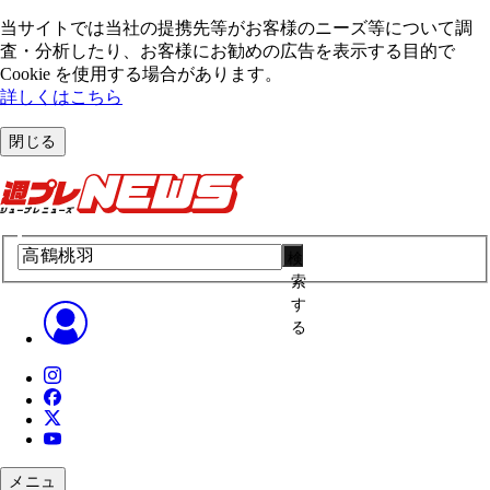
当サイトでは当社の提携先等がお客様のニーズ等について調
査・分析したり、お客様にお勧めの広告を表⽰する⽬的で
Cookie を使⽤する場合があります。
詳しくはこちら
閉じる
検
索
す
る
メニュ