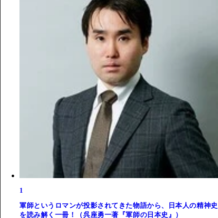
1
軍師というロマンが投影されてきた物語から、日本人の精神史
を読み解く一冊！（呉座勇一著『軍師の日本史』）