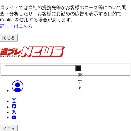
当サイトでは当社の提携先等がお客様のニーズ等について調
査・分析したり、お客様にお勧めの広告を表⽰する⽬的で
Cookie を使⽤する場合があります。
詳しくはこちら
閉じる
検
索
す
る
メニュ