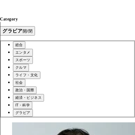
Category
グラビア
開/閉
総合
エンタメ
スポーツ
クルマ
ライフ・文化
社会
政治・国際
経済・ビジネス
IT・科学
グラビア