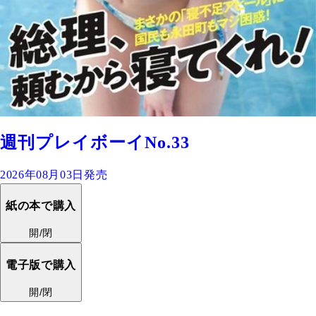
週刊プレイボーイNo.33
2026年08月03日発売
紙の本で購入
開/閉
電子版で購入
開/閉