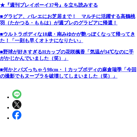
★『週刊プレイボーイ37号』を立ち読みする
■グラビア、バレエにお芝居まで！ マルチに活躍する高鶴桃
羽（たかつる・ももは）が週プレのグラビアに帰還！
■ウルトラボディな18歳・南みゆかが艶っぽくなって帰ってき
た！「一刻も早くオトナになりたい」
■野球が好きすぎるHカップの花咲楓香「気温が34℃なのに手
がかじかんでいました（笑）」
■何かとバズっちゃう98cm・Ⅰカップボディの麻倉瑞季「今回
の撮影でもヌーブラを破壊してしまいました（笑）」