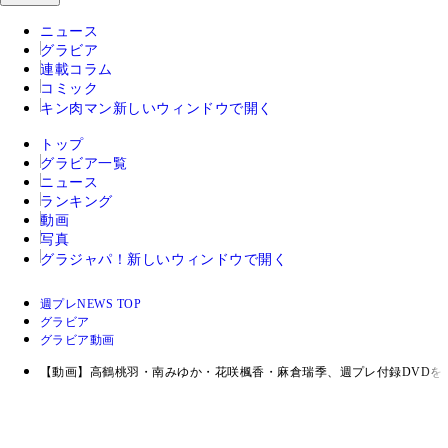
ニュース
グラビア
連載コラム
コミック
キン肉マン
新しいウィンドウで開く
トップ
グラビア一覧
ニュース
ランキング
動画
写真
グラジャパ！
新しいウィンドウで開く
週プレNEWS TOP
グラビア
グラビア動画
【動画】高鶴桃羽・南みゆか・花咲楓香・麻倉瑞季、週プレ付録DVDを