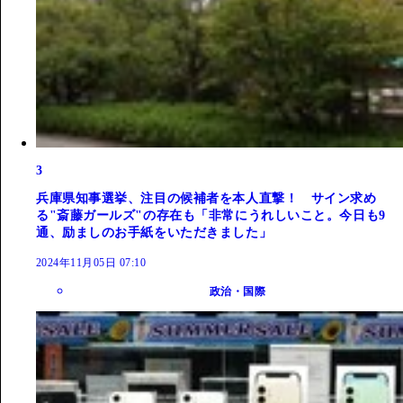
3
兵庫県知事選挙、注目の候補者を本人直撃！ サイン求め
る"斎藤ガールズ"の存在も「非常にうれしいこと。今日も9
通、励ましのお手紙をいただきました」
2024年11月05日 07:10
政治・国際