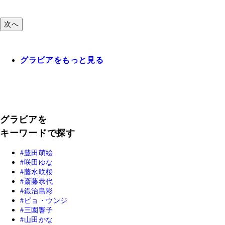
次へ
グラビアをもっと見る
グラビアを
キーワードで探す
豊田萌絵
咲田ゆな
藤水咲桜
斎藤恭代
鍛治島彩
ピョ・ウンジ
三園響子
山田かな