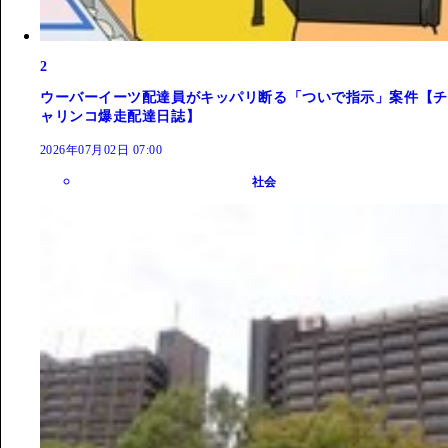
2
ウーバーイーツ配達員がキッパリ断る「ついで指示」案件【チ
ャリンコ爆走配達日誌】
2026年07月02日 07:00
社会