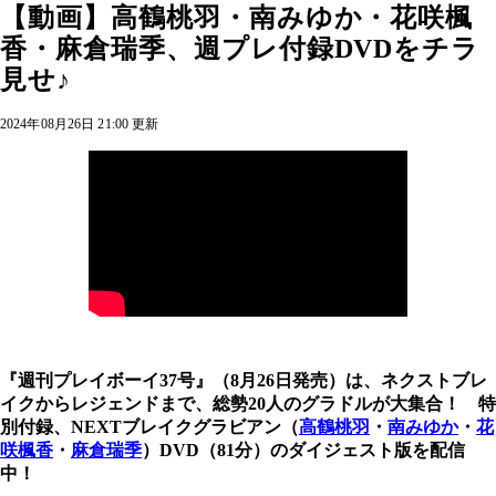
【動画】高鶴桃羽・南みゆか・花咲楓
香・麻倉瑞季、週プレ付録DVDをチラ
見せ♪
2024年08月26日 21:00 更新
『週刊プレイボーイ37号』（8月26日発売）は、ネクストブレ
イクからレジェンドまで、総勢20人のグラドルが大集合！ 特
別付録、NEXTブレイクグラビアン（
高鶴桃羽
・
南みゆか
・
花
咲楓香
・
麻倉瑞季
）DVD（81分）のダイジェスト版を配信
中！