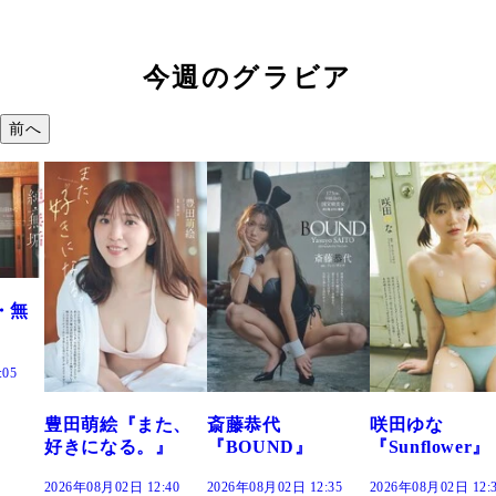
今週のグラビア
前へ
た、
斎藤恭代
咲田ゆな
藤水咲桜『花
』
『BOUND』
『Sunflower』
だまり』
:40
2026年08月02日 12:35
2026年08月02日 12:30
2026年08月02日 12: