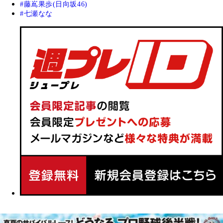
藤嶌果歩(日向坂46)
七瀬なな