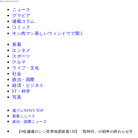
ニュース
グラビア
連載コラム
コミック
キン肉マン
新しいウィンドウで開く
新着
エンタメ
スポーツ
クルマ
ライフ・文化
社会
政治・国際
経済・ビジネス
IT・科学
写真
週プレNEWS TOP
新着ニュース
政治・国際ニュース
【#佐藤優のシン世界地図探索126】「獣時代」の戦争の終わらせ方