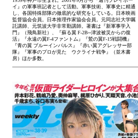
1959年神戸市生まれ。2001年9月から『週刊プレイボー
イ』の軍事班記者として活動。軍事技術、軍事史に精通
し、各国特殊部隊の徹底的な研究をしている。日本映画
監督協会会員。日本推理作家協会会員。元同志社大学嘱
託講師、元筑波大学非常勤講師。著書は『新軍事学入
門』（飛鳥新社）、『蘇る翼 F-2B─津波被災からの復
活』『永遠の翼F-4ファントム』『鷲の翼F-15戦闘機』
『青の翼 ブルーインパルス』『赤い翼アグレッサー部
隊』『軍事のプロが見た ウクライナ戦争』（並木書
房）ほか多数。