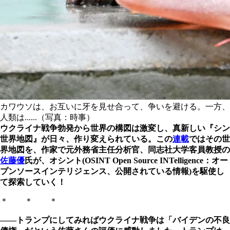
カワウソは、お互いに牙を見せ合って、争いを避ける。一方、
人類は......（写真：時事）
ウクライナ戦争勃発から世界の構図は激変し、真新しい『シン
世界地図』が日々、作り変えられている。この
連載
ではその世
界地図を、作家で元外務省主任分析官、同志社大学客員教授の
佐藤優
氏が、オシント(OSINT Open Source INTelligence：オー
プンソースインテリジェンス、公開されている情報)を駆使し
て探索していく！
＊ ＊ ＊
――トランプにしてみればウクライナ戦争は「バイデンの不良