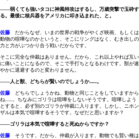
――弱くても強いタコに神風特攻はするし、万歳突撃で玉砕す
る。最後に核兵器をアメリカに叩き込まれた、と。
佐藤
だからなぜ、いまの世界の戦争がやくざ映画、もしくは
動物の喧嘩なのかというと、そこにリングはなく、むき出しの
力と力がぶつかり合う戦いだからです。
そこに完全な仲裁はありません。だから、これ以上やれば互い
に痛いことになるので、そこで手打ちとなるわけです。獣が速
やかに退避するのと変わりません。
――人と獣、どちらが賢いのでしょうか......。
佐藤
どちらでしょうかね、動物と同じことをしていますから
ね......。ちなみにゴリラは喧嘩をしないそうです。喧嘩しよう
とすると、必ず別のゴリラが仲裁に入ります。しかし、ニホン
ザルは本気で喧嘩するそうです。なぜだと思いますか？
――ゴリラは本気で喧嘩すると死ぬからですか？
佐藤
そうです。だから、仲裁が入ります。動物でも賢い種は