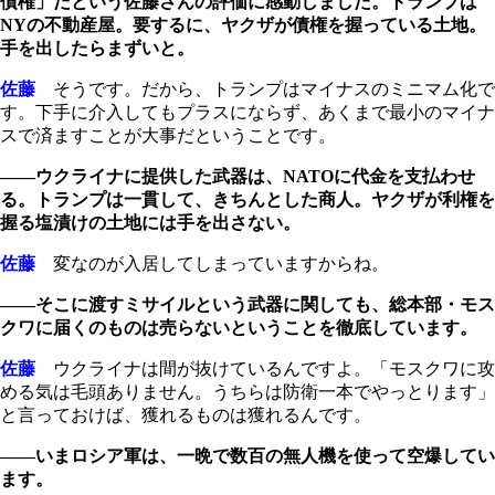
債権」だという佐藤さんの評価に感動しました。トランプは
NYの不動産屋。要するに、ヤクザが債権を握っている土地。
手を出したらまずいと。
佐藤
そうです。だから、トランプはマイナスのミニマム化で
す。下手に介入してもプラスにならず、あくまで最小のマイナ
スで済ますことが大事だということです。
――ウクライナに提供した武器は、NATOに代金を支払わせ
る。トランプは一貫して、きちんとした商人。ヤクザが利権を
握る塩漬けの土地には手を出さない。
佐藤
変なのが入居してしまっていますからね。
――そこに渡すミサイルという武器に関しても、総本部・モス
クワに届くのものは売らないということを徹底しています。
佐藤
ウクライナは間が抜けているんですよ。「モスクワに攻
める気は毛頭ありません。うちらは防衛一本でやっとります」
と言っておけば、獲れるものは獲れるんです。
――いまロシア軍は、一晩で数百の無人機を使って空爆してい
ます。