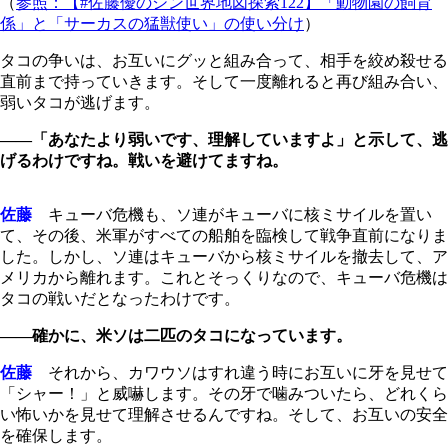
（
参照：【#佐藤優のシン世界地図探索122】「動物園の飼育
係」と「サーカスの猛獣使い」の使い分け
）
タコの争いは、お互いにグッと組み合って、相手を絞め殺せる
直前まで持っていきます。そして一度離れると再び組み合い、
弱いタコが逃げます。
――「あなたより弱いです、理解していますよ」と示して、逃
げるわけですね。戦いを避けてますね。
佐藤
キューバ危機も、ソ連がキューバに核ミサイルを置い
て、その後、米軍がすべての船舶を臨検して戦争直前になりま
した。しかし、ソ連はキューバから核ミサイルを撤去して、ア
メリカから離れます。これとそっくりなので、キューバ危機は
タコの戦いだとなったわけです。
――確かに、米ソは二匹のタコになっています。
佐藤
それから、カワウソはすれ違う時にお互いに牙を見せて
「シャー！」と威嚇します。その牙で噛みついたら、どれくら
い怖いかを見せて理解させるんですね。そして、お互いの安全
を確保します。