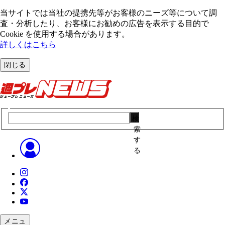
当サイトでは当社の提携先等がお客様のニーズ等について調
査・分析したり、お客様にお勧めの広告を表⽰する⽬的で
Cookie を使⽤する場合があります。
詳しくはこちら
閉じる
検
索
す
る
メニュ