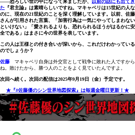
――恐ろしい世の中になって来ましたが、
以前の話にも出てき
た
『君主論』は素晴らしいですね。マキャベリは15世紀の人な
のに、現在の21世紀のことを深く理解しています。以前、佐藤
さんが引用された言葉、「加害行為は一気にやってしまわない
といけない」「愛されるよりも、恐れられるほうがはるかに安
全である」はまさに今の世界を表しています。
この人は王様との付き合いが深いから、これだけわかっている
のでしょうか？
佐藤
マキャベリ自身は外交官として戦争に敗れた人ですから
ね。敗けたから、勝つ人のことをよく見ていたんですよ。
次回へ続く。次回の配信は2025年9月19日（金）予定です。
★『#佐藤優のシン世界地図探索』は毎週金曜日更新！★