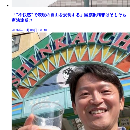
「"不快感"で表現の自由を規制する」国旗損壊罪はそもそも
憲法違反!?
2026年08月08日 08:30