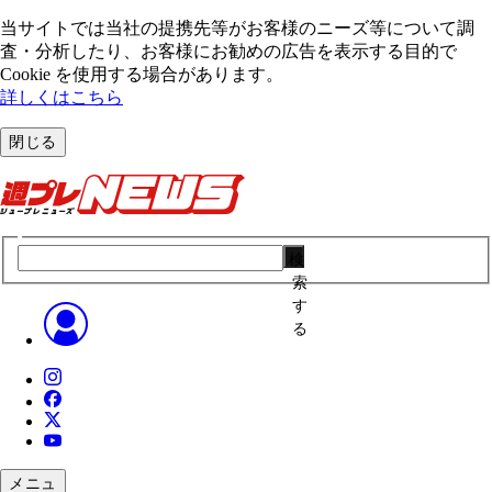
当サイトでは当社の提携先等がお客様のニーズ等について調
査・分析したり、お客様にお勧めの広告を表⽰する⽬的で
Cookie を使⽤する場合があります。
詳しくはこちら
閉じる
検
索
す
る
メニュ