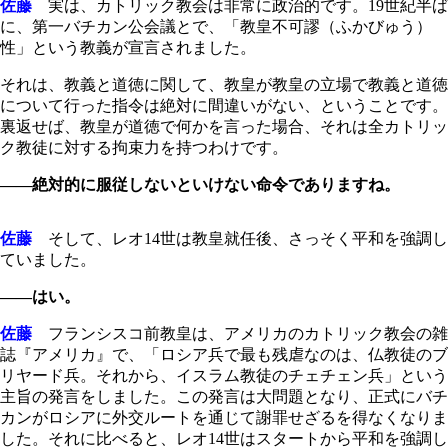
佐藤
実は、カトリック教会は非常に政治的です。19世紀半ば
に、第一バチカン公会議とで、「教皇不可謬（ふかびゅう）
性」という教義が宣言されました。
それは、教義と道徳に関して、教皇が教皇の立場で教義と道徳
について行った指令は絶対に間違いがない、ということです。
裏返せば、教皇が道徳で何かを言った場合、それは全カトリッ
ク教徒に対する拘束力を持つわけです。
――絶対的に服従しないといけない命令でありますね。
佐藤
そして、レオ14世は教皇就任後、さっそく平和を強調し
ていました。
――はい。
佐藤
フランシスコ前教皇は、アメリカのカトリック教会の雑
誌『アメリカ』で、「ロシア兵で最も残虐なのは、仏教徒のブ
リヤード兵。それから、イスラム教徒のチェチェン兵」という
主旨の発言をしました。この発言は大問題となり、正式にバチ
カンがロシアに外交ルートを通じて謝罪せざるを得なくなりま
した。それに比べると、レオ14世はスタートから平和を強調し