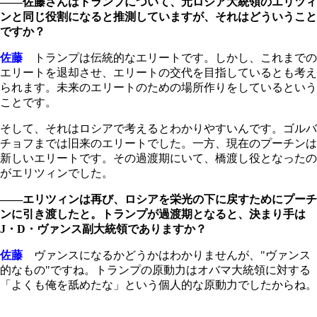
――佐藤さんはトランプについて、元ロシア大統領のエリツィ
ンと同じ役割になると推測していますが、それはどういうこと
ですか？
佐藤
トランプは伝統的なエリートです。しかし、これまでの
エリートを退却させ、エリートの交代を目指しているとも考え
られます。未来のエリートのための場所作りをしているという
ことです。
そして、それはロシアで考えるとわかりやすいんです。ゴルバ
チョフまでは旧来のエリートでした。一方、現在のプーチンは
新しいエリートです。その過渡期にいて、橋渡し役となったの
がエリツィンでした。
――エリツィンは再び、ロシアを栄光の下に戻すためにプーチ
ンに引き渡したと。トランプが過渡期となると、決まり手は
J・D・ヴァンス副大統領でありますか？
佐藤
ヴァンスになるかどうかはわかりませんが、"ヴァンス
的なもの"ですね。トランプの原動力はオバマ大統領に対する
「よくも俺を舐めたな」という個人的な原動力でしたからね。