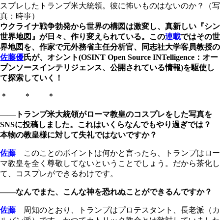
スプレしたトランプ米大統領。彼に怖いものはないのか？（写
真：時事）
ウクライナ戦争勃発から世界の構図は激変し、真新しい『シン
世界地図』が日々、作り変えられている。この
連載
ではその世
界地図を、作家で元外務省主任分析官、同志社大学客員教授の
佐藤優
氏が、オシント(OSINT Open Source INTelligence：オー
プンソースインテリジェンス、公開されている情報)を駆使し
て探索していく！
＊ ＊ ＊
――トランプ米大統領がローマ教皇のコスプレをした写真を
SNSに投稿しました。これはいくらなんでもやり過ぎでは？
本物の教皇様に対して失礼ではないですか？
佐藤
このことのポイントは何かと言ったら、トランプはロー
マ教皇を全く尊敬してないということでしょう。だから茶化し
て、コスプレができるわけです。
――なんでまた、こんな神を恐れぬことができるんですか？
佐藤
周知のとおり、トランプはプロテスタント、長老派（カ