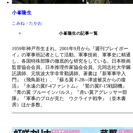
小峯隆生
こみね・たかお
小峯隆生の記事一覧
1959年神戸市生まれ。2001年9月から『週刊プレイボー
イ』の軍事班記者として活動。軍事技術、軍事史に精通
し、各国特殊部隊の徹底的な研究をしている。日本映画
監督協会会員。日本推理作家協会会員。元同志社大学嘱
託講師、元筑波大学非常勤講師。著書は『新軍事学入
門』（飛鳥新社）、『蘇る翼 F-2B─津波被災からの復
活』『永遠の翼F-4ファントム』『鷲の翼F-15戦闘機』
『青の翼 ブルーインパルス』『赤い翼アグレッサー部
隊』『軍事のプロが見た ウクライナ戦争』（並木書
房）ほか多数。