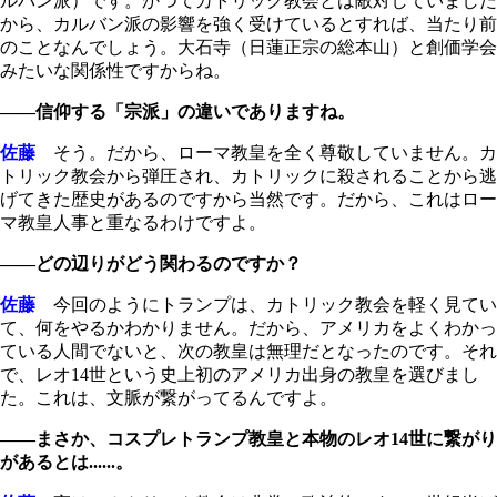
ルバン派）です。かつてカトリック教会とは敵対していました
から、カルバン派の影響を強く受けているとすれば、当たり前
のことなんでしょう。大石寺（日蓮正宗の総本山）と創価学会
みたいな関係性ですからね。
――信仰する「宗派」の違いでありますね。
佐藤
そう。だから、ローマ教皇を全く尊敬していません。カ
トリック教会から弾圧され、カトリックに殺されることから逃
げてきた歴史があるのですから当然です。だから、これはロー
マ教皇人事と重なるわけですよ。
――どの辺りがどう関わるのですか？
佐藤
今回のようにトランプは、カトリック教会を軽く見てい
て、何をやるかわかりません。だから、アメリカをよくわかっ
ている人間でないと、次の教皇は無理だとなったのです。それ
で、レオ14世という史上初のアメリカ出身の教皇を選びまし
た。これは、文脈が繋がってるんですよ。
――まさか、コスプレトランプ教皇と本物のレオ14世に繋がり
があるとは......。