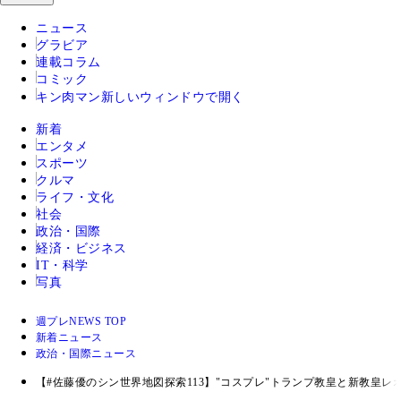
ニュース
グラビア
連載コラム
コミック
キン肉マン
新しいウィンドウで開く
新着
エンタメ
スポーツ
クルマ
ライフ・文化
社会
政治・国際
経済・ビジネス
IT・科学
写真
週プレNEWS TOP
新着ニュース
政治・国際ニュース
【#佐藤優のシン世界地図探索113】"コスプレ"トランプ教皇と新教皇レ