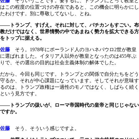
佐藤
そういうことです。要するに、トランプにとって教皇と
はこの程度の位置づけの存在であると、この機会に明らかにし
たわけです。別に尊敬してないし、とね。
――トランプ、すげえ。それに対して、バチカンもすごい。布
教だけではなく、世界情勢の中であまねく勢力を拡大できる方
をトップに据える。
佐藤
そう。1978年にポーランド人のヨハネパウロ2世が教皇
に選ばれました。イタリア人以外が教皇となったのは455年ぶ
りで、その選出の目的は社会主義体制の解体でした。
だから、今回も同じです。トランプとの関係で自分たちをどう
守るか、それが中心課題になっています。そしてそれが意味す
るのは、トランプ政権は一過性のモノではなく、しばらく続く
という見方です。
――トランプの扱いが、ローマ帝国時代の皇帝と同じじゃない
ですか。
佐藤
そう、そういう感じですよ。