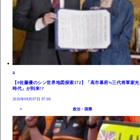
4
【#佐藤優のシン世界地図探索172】「高市幕府≒三代将軍家光
時代」が到来!?
2026年08月07日 07:00
政治・国際