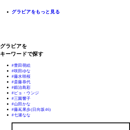
グラビアをもっと見る
グラビアを
キーワードで探す
豊田萌絵
咲田ゆな
藤水咲桜
斎藤恭代
鍛治島彩
ピョ・ウンジ
三園響子
山田かな
藤嶌果歩(日向坂46)
七瀬なな