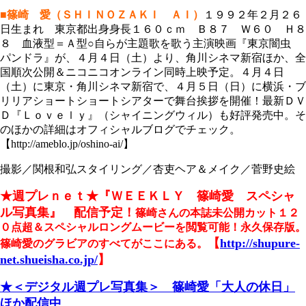
■篠崎 愛（ＳＨＩＮＯＺＡＫＩ ＡＩ）
１９９２年２月２６
日生まれ 東京都出身身長１６０ｃｍ Ｂ８７ Ｗ６０ Ｈ８
８ 血液型＝Ａ型○自らが主題歌を歌う主演映画『東京闇虫
パンドラ』が、４月４日（土）より、角川シネマ新宿ほか、全
国順次公開＆ニコニコオンライン同時上映予定。４月４日
（土）に東京・角川シネマ新宿で、４月５日（日）に横浜・ブ
リリアショートショートシアターで舞台挨拶を開催！最新ＤＶ
Ｄ『Ｌｏｖｅｌｙ』（シャイニングウィル）も好評発売中。そ
のほかの詳細はオフィシャルブログでチェック。
【http://ameblo.jp/oshino-ai/】
撮影／関根和弘スタイリング／杏吏ヘア＆メイク／菅野史絵
★週プレｎｅｔ★
『ＷＥＥＫＬＹ 篠崎愛 スペシャ
ル写真集』 配信予定！
篠崎さんの本誌未公開カット１２
０点超＆
スペシャルロングムービーを閲覧可能！
永久保存版。
【
http://shupure-
篠崎愛のグラビアのすべてがここにある。
net.shueisha.co.jp/
】
★＜デジタル週プレ写真集＞ 篠崎愛「大人の休日」
ほか配信中