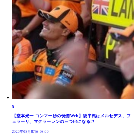
5
【堂本光一 コンマ一秒の恍惚Web】後半戦はメルセデス、フ
ェラーリ、マクラーレンの三つ巴になる!?
2026年08月07日 08:00