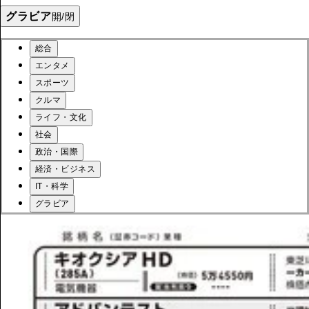
グラビア
開/閉
総合
エンタメ
スポーツ
クルマ
ライフ・文化
社会
政治・国際
経済・ビジネス
IT・科学
グラビア