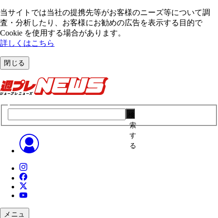
当サイトでは当社の提携先等がお客様のニーズ等について調
査・分析したり、お客様にお勧めの広告を表⽰する⽬的で
Cookie を使⽤する場合があります。
詳しくはこちら
閉じる
検
索
す
る
メニュ