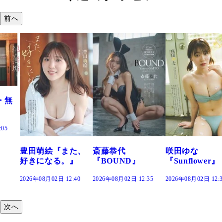
前へ
た、
斎藤恭代
咲田ゆな
藤水咲桜『花
』
『BOUND』
『Sunflower』
だまり』
:40
2026年08月02日 12:35
2026年08月02日 12:30
2026年08月02日 12:
次へ