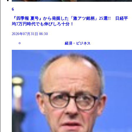
6
『四季報 夏号』から発掘した「激アツ銘柄」25選!! 日経平
均7万円時代でも伸びしろ十分！
2026年07月31日 06:30
経済・ビジネス