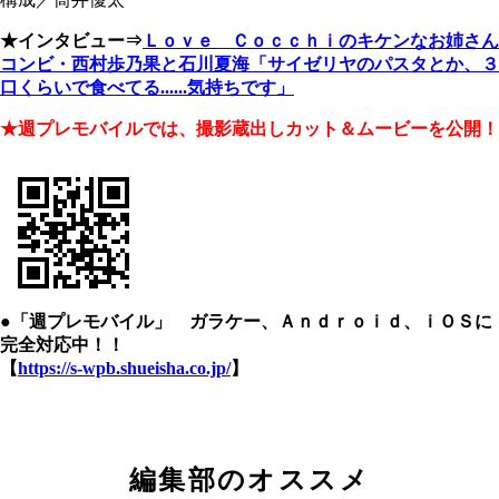
★インタビュー⇒
Ｌｏｖｅ Ｃｏｃｃｈｉのキケンなお姉さん
コンビ・西村歩乃果と石川夏海「サイゼリヤのパスタとか、３
口くらいで食べてる......気持ちです」
★週プレモバイルでは、撮影蔵出しカット＆ムービーを公開！
●「週プレモバイル」 ガラケー、Ａｎｄｒｏｉｄ、ｉＯＳに
完全対応中！！
【
https://s-wpb.shueisha.co.jp/
】
編集部のオススメ