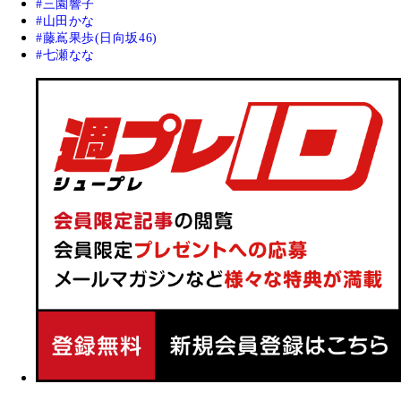
三園響子
山田かな
藤嶌果歩(日向坂46)
七瀬なな