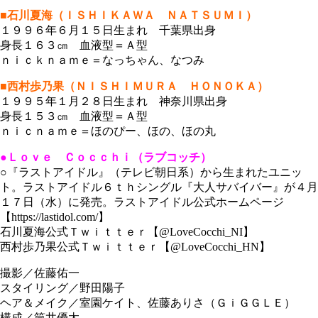
■石川夏海（ＩＳＨＩＫＡＷＡ ＮＡＴＳＵＭＩ）
１９９６年６月１５日生まれ 千葉県出身
身長１６３㎝ 血液型＝Ａ型
ｎｉｃｋｎａｍｅ＝なっちゃん、なつみ
■西村歩乃果（ＮＩＳＨＩＭＵＲＡ ＨＯＮＯＫＡ）
１９９５年１月２８日生まれ 神奈川県出身
身長１５３㎝ 血液型＝Ａ型
ｎｉｃｎａｍｅ＝ほのぴー、ほの、ほの丸
●Ｌｏｖｅ Ｃｏｃｃｈｉ（ラブコッチ）
○『ラストアイドル』（テレビ朝日系）から生まれたユニッ
ト。ラストアイドル６ｔｈシングル『大人サバイバー』が４月
１７日（水）に発売。ラストアイドル公式ホームページ
【https://lastidol.com/】
石川夏海公式Ｔｗｉｔｔｅｒ【@LoveCocchi_NI】
西村歩乃果公式Ｔｗｉｔｔｅｒ【@LoveCocchi_HN】
撮影／佐藤佑一
スタイリング／野田陽子
ヘア＆メイク／室園ケイト、佐藤ありさ（ＧｉＧＧＬＥ）
構成／筒井優太