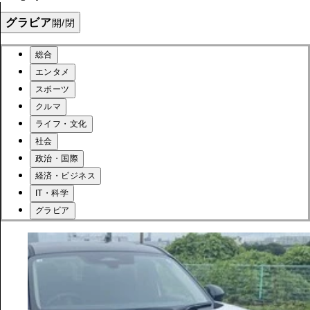
グラビア
開/閉
総合
エンタメ
スポーツ
クルマ
ライフ・文化
社会
政治・国際
経済・ビジネス
IT・科学
グラビア