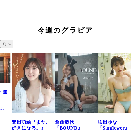
今週のグラビア
前へ
た、
斎藤恭代
咲田ゆな
藤水咲桜『花
』
『BOUND』
『Sunflower』
だまり』