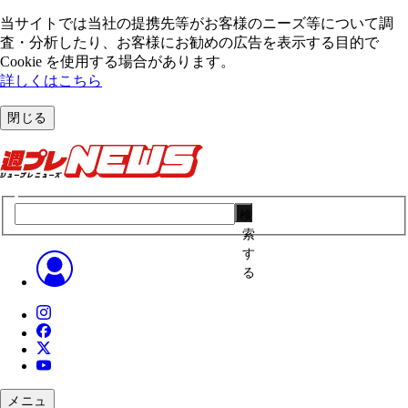
当サイトでは当社の提携先等がお客様のニーズ等について調
査・分析したり、お客様にお勧めの広告を表⽰する⽬的で
Cookie を使⽤する場合があります。
詳しくはこちら
閉じる
検
索
す
る
メニュ