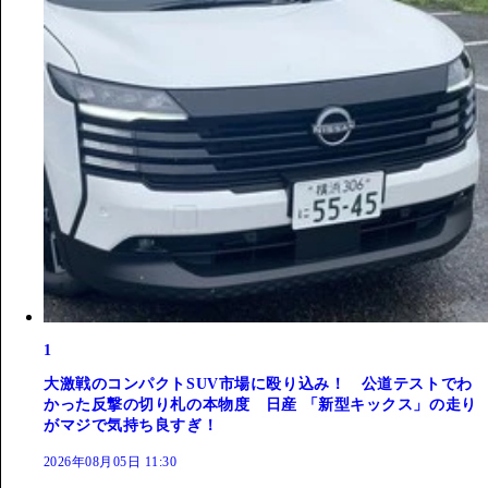
1
大激戦のコンパクトSUV市場に殴り込み！ 公道テストでわ
かった反撃の切り札の本物度 日産 「新型キックス」の走り
がマジで気持ち良すぎ！
2026年08月05日 11:30