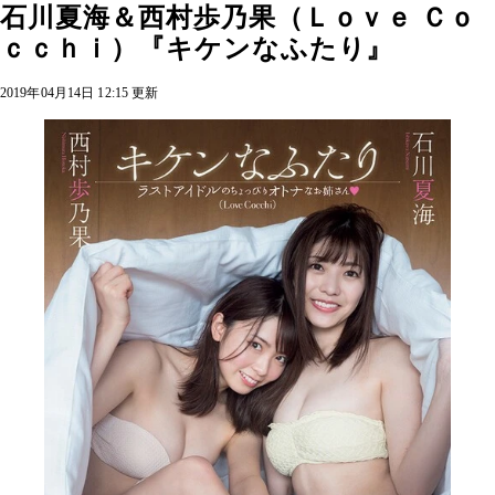
石川夏海＆西村歩乃果（Ｌｏｖｅ Ｃｏ
ｃｃｈｉ）『キケンなふたり』
2019年04月14日 12:15 更新