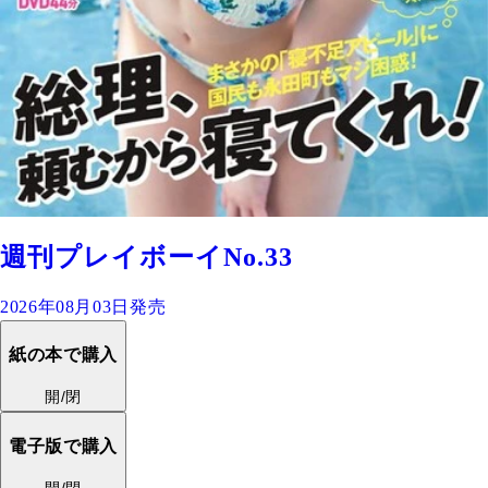
週刊プレイボーイNo.33
2026年08月03日発売
紙の本で購入
開/閉
電子版で購入
開/閉