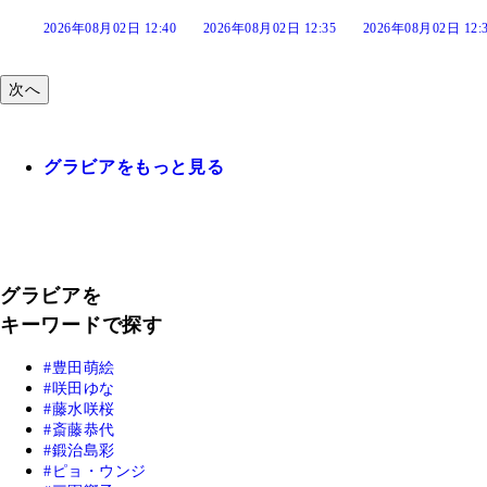
:40
2026年08月02日 12:35
2026年08月02日 12:30
2026年08月02日 12:
次へ
グラビアをもっと見る
グラビアを
キーワードで探す
豊田萌絵
咲田ゆな
藤水咲桜
斎藤恭代
鍛治島彩
ピョ・ウンジ