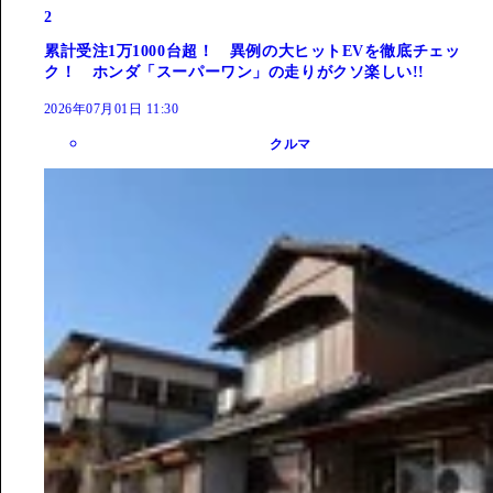
2
累計受注1万1000台超！ 異例の大ヒットEVを徹底チェッ
ク！ ホンダ「スーパーワン」の走りがクソ楽しい!!
2026年07月01日 11:30
クルマ