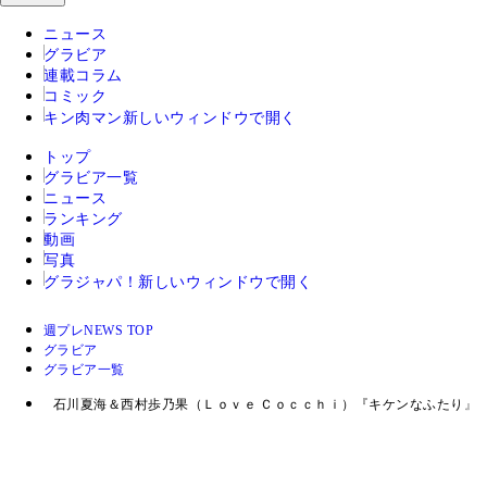
ニュース
グラビア
連載コラム
コミック
キン肉マン
新しいウィンドウで開く
トップ
グラビア一覧
ニュース
ランキング
動画
写真
グラジャパ！
新しいウィンドウで開く
週プレNEWS TOP
グラビア
グラビア一覧
石川夏海＆西村歩乃果（Ｌｏｖｅ Ｃｏｃｃｈｉ）『キケンなふたり』