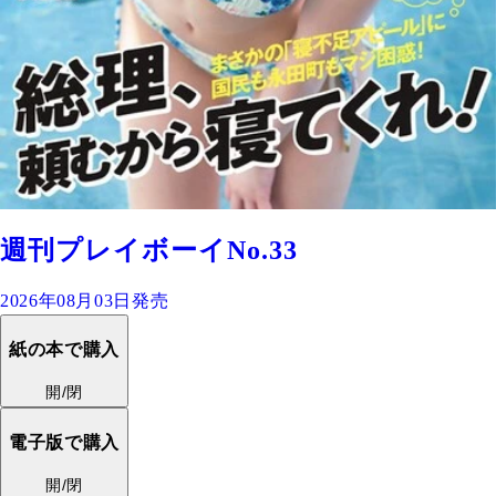
週刊プレイボーイNo.33
2026年08月03日発売
紙の本で購入
開/閉
電子版で購入
開/閉