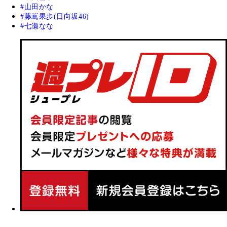
山田かな
藤嶌果歩(日向坂46)
七瀬なな