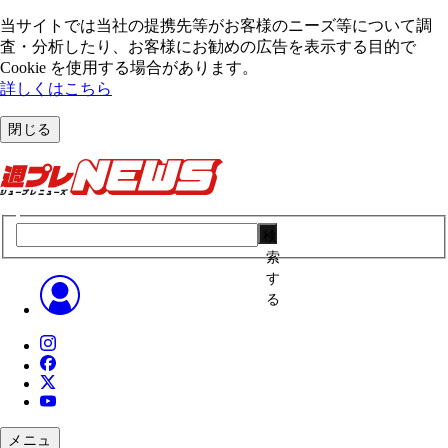
当サイトでは当社の提携先等がお客様のニーズ等について調
査・分析したり、お客様にお勧めの広告を表⽰する⽬的で
Cookie を使⽤する場合があります。
詳しくはこちら
閉じる
検
索
す
る
メニュ