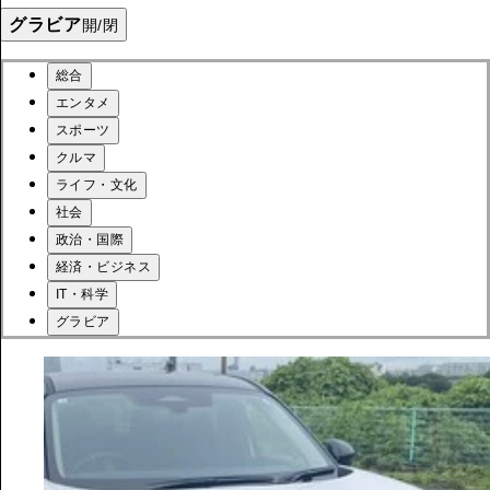
グラビア
開/閉
総合
エンタメ
スポーツ
クルマ
ライフ・文化
社会
政治・国際
経済・ビジネス
IT・科学
グラビア