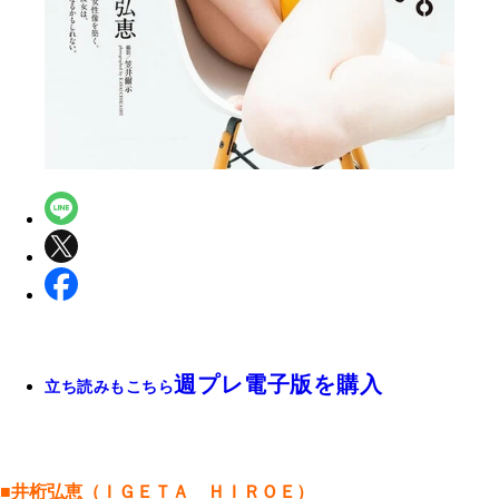
週プレ電子版を購入
立ち読みもこちら
■井桁弘恵（ＩＧＥＴＡ ＨＩＲＯＥ）