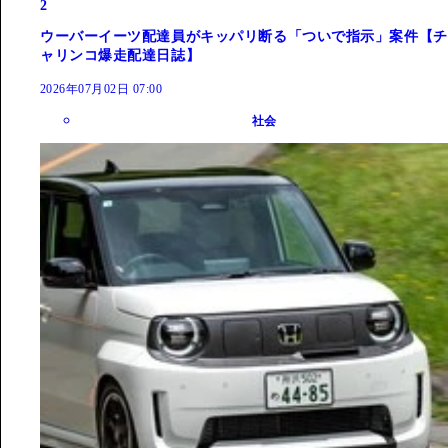
2
ウーバーイーツ配達員がキッパリ断る「ついで指示」案件【チ
ャリンコ爆走配達日誌】
2026年07月02日 07:00
社会