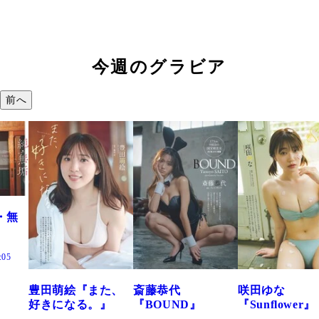
今週のグラビア
前へ
た、
斎藤恭代
咲田ゆな
藤水咲桜『花
』
『BOUND』
『Sunflower』
だまり』