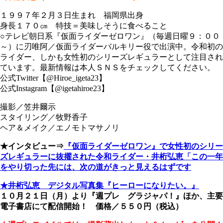
１９９７年２月３日生まれ 福岡県出身
身長１７０㎝ 特技＝美味しそうに食べること
○テレビ朝日系『仮面ライダーゼロワン』（毎週日曜９：００
～）に刃唯阿／仮面ライダーバルキリー役で出演中。令和初の
ライダー、しかも女性初のシリーズレギュラーとして注目され
ています。最新情報は本人ＳＮＳをチェックしてください。
公式Twitter【@Hiroe_igeta23】
公式Instagram【@igetahiroe23】
撮影／笠井爾示
スタイリング／牧野香子
ヘア＆メイク／エノモトマサノリ
★インタビュー⇒
『仮面ライダーゼロワン』で女性初のシリー
ズレギュラーに抜擢された令和ライダー・井桁弘恵「この一年
をやり切った先には、次の道がきっと見えるはずです
★井桁弘恵 デジタル写真集『ヒーローになりたい。』
１０月２１日（月）より
『週プレ グラジャパ！』ほか、主要
電子書店にて
配信開始！
価格／５５０円（税込）