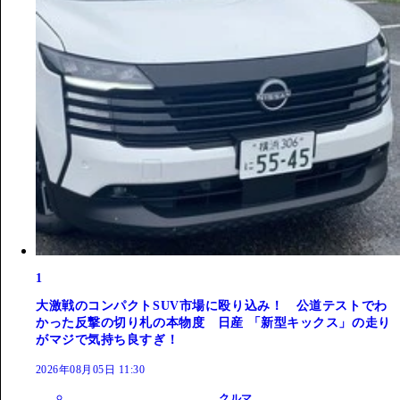
1
大激戦のコンパクトSUV市場に殴り込み！ 公道テストでわ
かった反撃の切り札の本物度 日産 「新型キックス」の走り
がマジで気持ち良すぎ！
2026年08月05日 11:30
クルマ