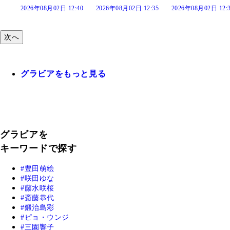
:40
2026年08月02日 12:35
2026年08月02日 12:30
2026年08月02日 12:
次へ
グラビアをもっと見る
グラビアを
キーワードで探す
豊田萌絵
咲田ゆな
藤水咲桜
斎藤恭代
鍛治島彩
ピョ・ウンジ
三園響子