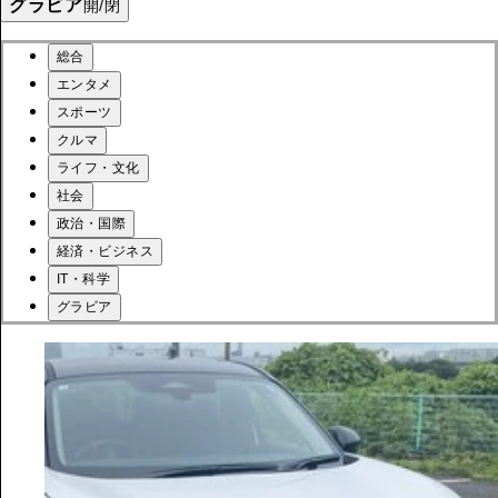
グラビア
開/閉
総合
エンタメ
スポーツ
クルマ
ライフ・文化
社会
政治・国際
経済・ビジネス
IT・科学
グラビア