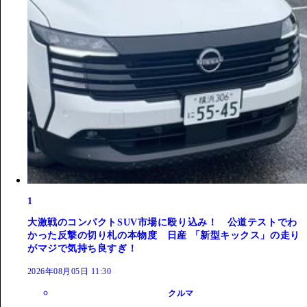
1
大激戦のコンパクトSUV市場に殴り込み！ 公道テストでわ
かった反撃の切り札の本物度 日産 「新型キックス」の走り
がマジで気持ち良すぎ！
2026年08月05日 11:30
クルマ