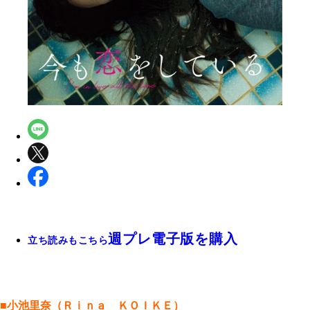
週プレ電子版を購入
立ち読みもこちら
■小池里奈（Ｒｉｎａ ＫＯＩＫＥ）