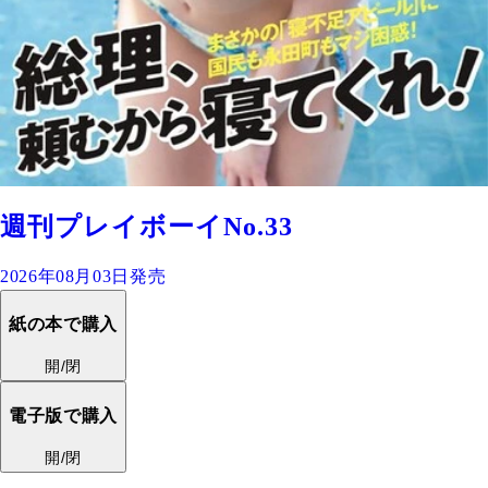
週刊プレイボーイNo.33
2026年08月03日発売
紙の本で購入
開/閉
電子版で購入
開/閉