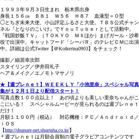
１９９３年９月３日生まれ 栃木県出身
身長１５６㎝ Ｂ８１ Ｗ５６ Ｈ８７ 血液型＝Ｏ型
◯とちぎ未来大使、小山評定ふるさと大使。ＴＢＳ公式チャン
ネル『となりのこいけ』でＹｏｕＴｕｂｅｒとして活動中。
『戦国炒飯ＴＶ』（ＴＯＫＹＯ ＭＸほか）まげガール・沙希
役で出演中。キャットフード「シーバＲ」のテレビＣＭに出演
中。詳細は公式Twitter【＠Koikerina0903】をチェック！
撮影／細居幸次郎
スタイリング／伊井田礼子
ヘア＆メイク／エノモトマサノリ
★【
週プレｎｅｔ
】
ＷＥＥＫＬＹ「小池里奈」スペシャル写真
集が１２月１日より配信スタート！
写真点数１００点以上！ あの頃よりも美しい里奈ちゃんがこ
こにいる！ スペシャルムービーが見られるのは週プレｎｅｔ
だけ！
月額１１００円（税込） 対応機種：ＰＣ／Ａｎｄｒｏｉｄ／
ｉＯＳ
【
http://shupure-net.shueisha.co.jp/
】
＊週プレｎｅｔは月額会員制の電子グラビアコンテンツです