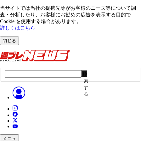
当サイトでは当社の提携先等がお客様のニーズ等について調
査・分析したり、お客様にお勧めの広告を表⽰する⽬的で
Cookie を使⽤する場合があります。
詳しくはこちら
閉じる
検
索
す
る
メニュ