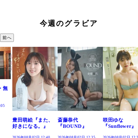
今週のグラビア
前へ
た、
斎藤恭代
咲田ゆな
藤水咲桜『花
』
『BOUND』
『Sunflower』
だまり』
:40
2026年08月02日 12:35
2026年08月02日 12:30
2026年08月02日 12: