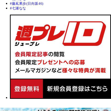
藤嶌果歩(日向坂46)
七瀬なな