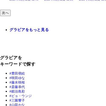
次へ
グラビアをもっと見る
グラビアを
キーワードで探す
豊田萌絵
咲田ゆな
藤水咲桜
斎藤恭代
鍛治島彩
ピョ・ウンジ
三園響子
山田かな