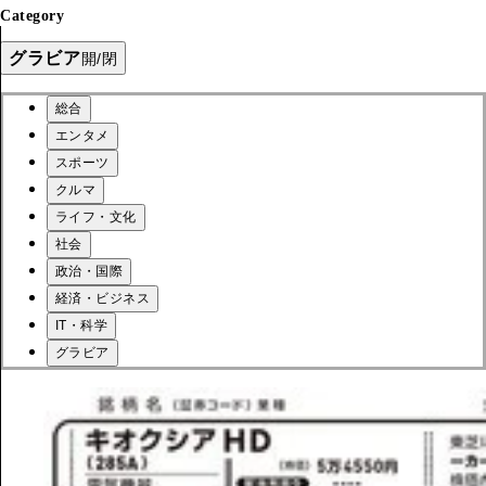
Category
グラビア
開/閉
総合
エンタメ
スポーツ
クルマ
ライフ・文化
社会
政治・国際
経済・ビジネス
IT・科学
グラビア