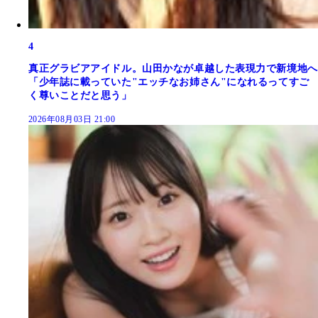
4
真正グラビアアイドル。山田かなが卓越した表現力で新境地へ
「少年誌に載っていた"エッチなお姉さん"になれるってすご
く尊いことだと思う」
2026年08月03日 21:00