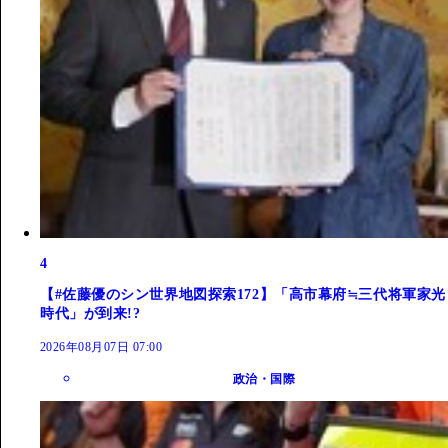
4
【#佐藤優のシン世界地図探索172】「高市幕府≒三代将軍家光
時代」が到来!?
2026年08月07日 07:00
政治・国際