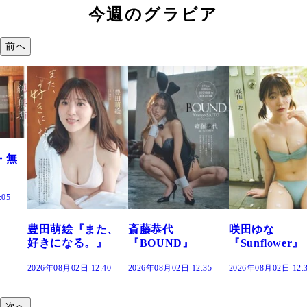
今週のグラビア
前へ
た、
斎藤恭代
咲田ゆな
藤水咲桜『花
』
『BOUND』
『Sunflower』
だまり』
:40
2026年08月02日 12:35
2026年08月02日 12:30
2026年08月02日 12:
次へ