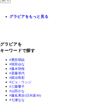
グラビアをもっと見る
グラビアを
キーワードで探す
豊田萌絵
咲田ゆな
藤水咲桜
斎藤恭代
鍛治島彩
ピョ・ウンジ
三園響子
山田かな
藤嶌果歩(日向坂46)
七瀬なな