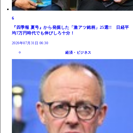
6
『四季報 夏号』から発掘した「激アツ銘柄」25選!! 日経平
均7万円時代でも伸びしろ十分！
2026年07月31日 06:30
経済・ビジネス