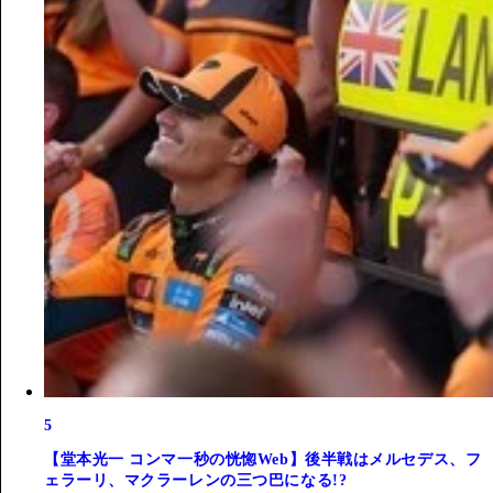
5
【堂本光一 コンマ一秒の恍惚Web】後半戦はメルセデス、フ
ェラーリ、マクラーレンの三つ巴になる!?