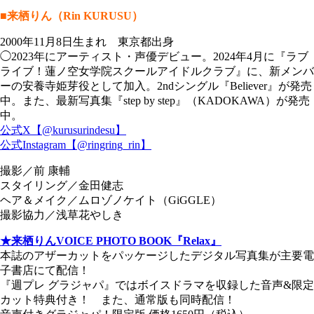
■来栖りん（Rin KURUSU）
2000年11月8日生まれ 東京都出身
◯2023年にアーティスト・声優デビュー。2024年4月に『ラブ
ライブ！蓮ノ空女学院スクールアイドルクラブ』に、新メンバ
ーの安養寺姫芽役として加入。2ndシングル『Believer』が発売
中。また、最新写真集『step by step』（KADOKAWA）が発売
中。
公式X【@kurusurindesu】
公式Instagram【@ringring_rin】
撮影／前 康輔
スタイリング／金田健志
ヘア＆メイク／ムロゾノケイト（GiGGLE）
撮影協力／浅草花やしき
★来栖りんVOICE PHOTO BOOK『Relax』
本誌のアザーカットをパッケージしたデジタル写真集が主要電
子書店にて配信！
『週プレ グラジャパ』ではボイスドラマを収録した音声&限定
カット特典付き！ また、通常版も同時配信！