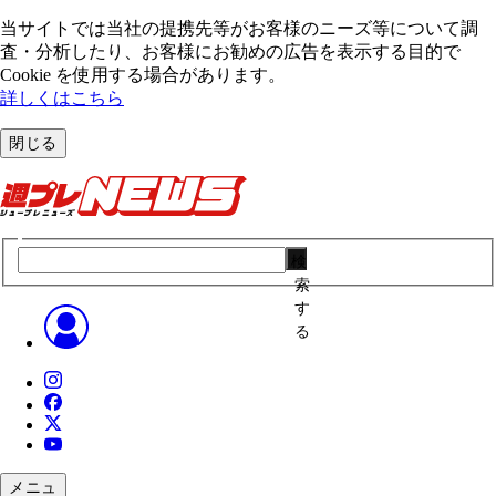
当サイトでは当社の提携先等がお客様のニーズ等について調
査・分析したり、お客様にお勧めの広告を表⽰する⽬的で
Cookie を使⽤する場合があります。
詳しくはこちら
閉じる
検
索
す
る
メニュ