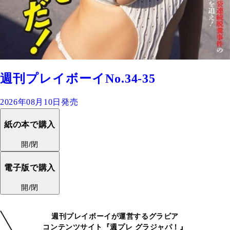
週刊プレイボーイNo.34-35
2026年08月10日発売
紙の本で購入
開/閉
電子版で購入
開/閉
週刊プレイボーイが運営するグラビア
コンテンツサイト『週プレ グラジャパ！』