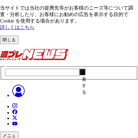
当サイトでは当社の提携先等がお客様のニーズ等について調
査・分析したり、お客様にお勧めの広告を表⽰する⽬的で
Cookie を使⽤する場合があります。
詳しくはこちら
閉じる
検
索
す
る
メニュ