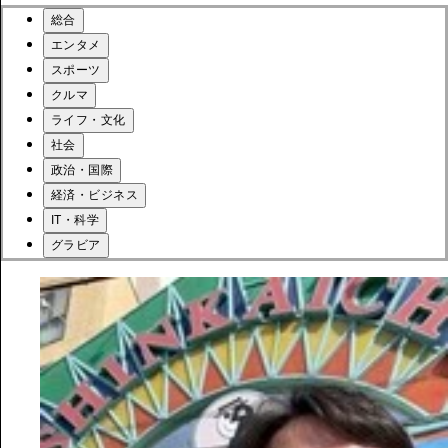
総合
エンタメ
スポーツ
クルマ
ライフ・文化
社会
政治・国際
経済・ビジネス
IT・科学
グラビア