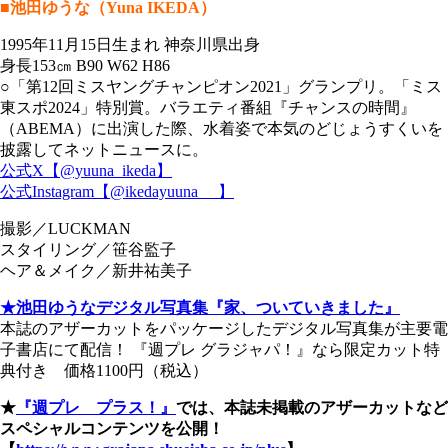
■池田ゆうな（Yuna IKEDA）
1995年11月15日生まれ 神奈川県出身
身長153㎝ B90 W62 H86
○「第12回ミスヤングチャンピオン2021」グランプリ。「ミス
東スポ2024」特別賞。バラエティ番組『チャンスの時間』
（ABEMA）に出演した際、水着姿で本気のどじょうすくいを
披露してネットニュースに。
公式X【@yuuna_ikeda】
公式Instagram【@ikedayuuna_ _】
撮影／LUCKMAN
スタイリング／笹谷監子
ヘア＆メイク／新井祐美子
★池田ゆうなデジタル写真集『家、ついていきました』
本誌のアザーカットをパッケージしたデジタル写真集が主要電
子書店にて配信！ 『週プレ グラジャパ！』なら限定カット特
典付き 価格1100円（税込）
★
『週プレ プラス！』
では、本誌未掲載のアザーカットなど
スペシャルコンテンツを公開！