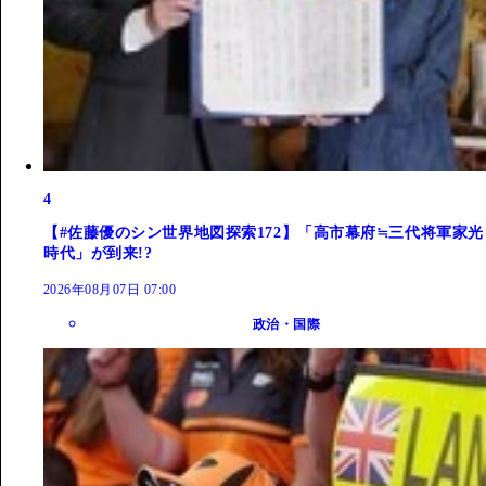
4
【#佐藤優のシン世界地図探索172】「高市幕府≒三代将軍家光
時代」が到来!?
2026年08月07日 07:00
政治・国際