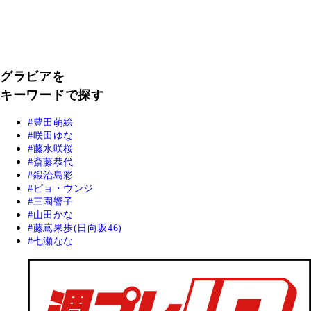
グラビアを
キーワードで探す
豊田萌絵
咲田ゆな
藤水咲桜
斎藤恭代
鍛治島彩
ピョ・ウンジ
三園響子
山田かな
藤嶌果歩(日向坂46)
七瀬なな