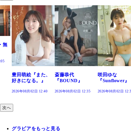
た、
斎藤恭代
咲田ゆな
藤水咲桜『花
』
『BOUND』
『Sunflower』
だまり』
:40
2026年08月02日 12:35
2026年08月02日 12:30
2026年08月02日 12:
次へ
グラビアをもっと見る