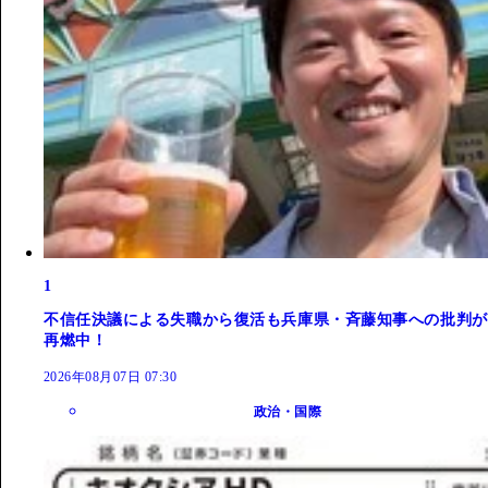
1
不信任決議による失職から復活も兵庫県・斉藤知事への批判が
再燃中！
2026年08月07日 07:30
政治・国際