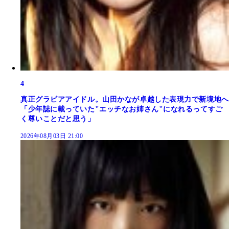
4
真正グラビアアイドル。山田かなが卓越した表現力で新境地へ
「少年誌に載っていた"エッチなお姉さん"になれるってすご
く尊いことだと思う」
2026年08月03日 21:00