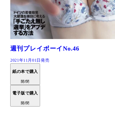
水湊みおファースト
と』
2021年11月17日発売
紙の本で購入
開/閉
電子版で購入
開/閉