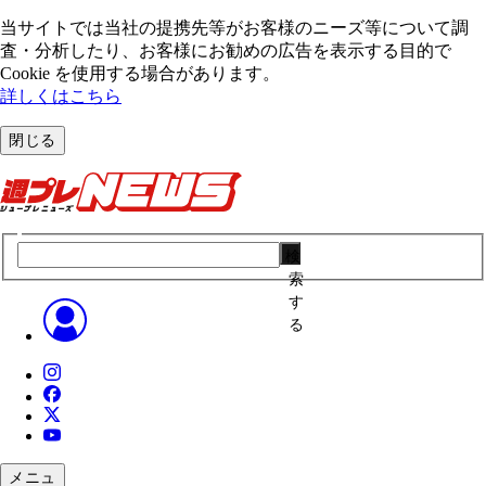
当サイトでは当社の提携先等がお客様のニーズ等について調
査・分析したり、お客様にお勧めの広告を表⽰する⽬的で
Cookie を使⽤する場合があります。
詳しくはこちら
閉じる
検
索
す
る
メニュ