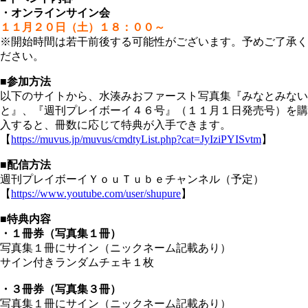
・オンラインサイン会
１１月２０日（土）１８：００～
※開始時間は若干前後する可能性がございます。予めご了承く
ださい。
■参加方法
以下のサイトから、水湊みおファースト写真集『みなとみない
と』、『週刊プレイボーイ４６号』（１１月１日発売号）を購
入すると、冊数に応じて特典が入手できます。
【
https://muvus.jp/muvus/cmdtyList.php?cat=JyIziPYISvtm
】
■配信方法
週刊プレイボーイＹｏｕＴｕｂｅチャンネル（予定）
【
https://www.youtube.com/user/shupure
】
■特典内容
・１冊券（写真集１冊）
写真集１冊にサイン（ニックネーム記載あり）
サイン付きランダムチェキ１枚
・３冊券（写真集３冊）
写真集１冊にサイン（ニックネーム記載あり）