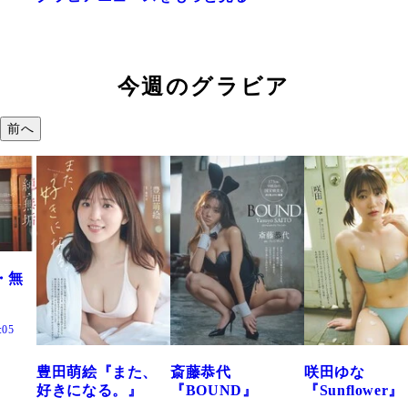
今週のグラビア
前へ
絵『また、
斎藤恭代
咲田ゆな
藤水咲
なる。』
『BOUND』
『Sunflower』
だまり