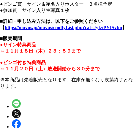
●ビンゴ賞 サイン＆宛名入りポスター ３名様予定
●参加賞 サイン入り生写真１枚
■詳細・申し込み方法は、以下をご参照ください
【
https://muvus.jp/muvus/cmdtyList.php?cat=JyIziPYISvtm
】
■販売期間
●サイン特典商品
～１１月１８日（木）２３：５９まで
●ビンゴ付き特典商品
～１１月２０日（土）放送開始から３０分まで
※本商品は先着販売となります。在庫が無くなり次第終了とな
ります。