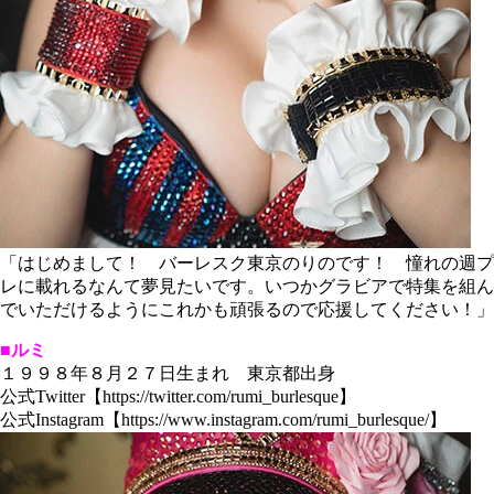
「はじめまして！ バーレスク東京のりのです！ 憧れの週プ
レに載れるなんて夢見たいです。いつかグラビアで特集を組ん
でいただけるようにこれかも頑張るので応援してください！」
■ルミ
１９９８年８月２７日生まれ 東京都出身
公式Twitter【https://twitter.com/rumi_burlesque】
公式Instagram【https://www.instagram.com/rumi_burlesque/】