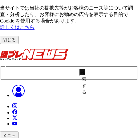
当サイトでは当社の提携先等がお客様のニーズ等について調
査・分析したり、お客様にお勧めの広告を表⽰する⽬的で
Cookie を使⽤する場合があります。
詳しくはこちら
閉じる
検
索
す
る
メニュ