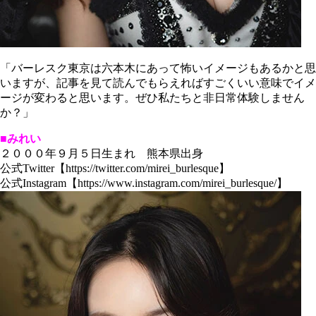
「バーレスク東京は六本木にあって怖いイメージもあるかと思
いますが、記事を見て読んでもらえればすごくいい意味でイメ
ージが変わると思います。ぜひ私たちと非日常体験しません
か？」
■みれい
２０００年９月５日生まれ 熊本県出身
公式Twitter【https://twitter.com/mirei_burlesque】
公式Instagram【https://www.instagram.com/mirei_burlesque/】