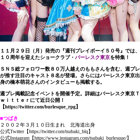
１１月２９日（月）発売の『週刊プレイボーイ５０号』では、
１０周年を迎えたショークラブ・
バーレスク東京
を特集！
ＳＮＳ総フォロワー数８０万人越えのももさんを含む、週プレ
が推す注目のキャスト８名が登場。さらにはバーレスク東京出
身の橋本萌花さんのインタビューも掲載する。
週プレ掲載記念イベントを開催予定。詳細はバーレスク東京Ｔ
ｗｉｔｔｅｒにて近日公開！
【https://twitter.com/burlesque_rpg】
■つばき
２００２年３月１０日生まれ 北海道出身
公式Twitter【https://twitter.com/tsubaki_blq】
公式Instagram【https://www.instagram.com/tsubaki_burlesque/】