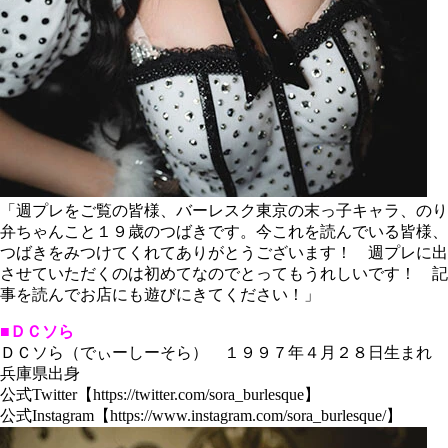
「週プレをご覧の皆様、バーレスク東京の末っ子キャラ、のり
弁ちゃんこと１９歳のつばきです。今これを読んでいる皆様、
つばきをみつけてくれてありがとうございます！ 週プレに出
させていただくのは初めてなのでとってもうれしいです！ 記
事を読んでお店にも遊びにきてください！」
■ＤＣソら
ＤＣソら（でぃーしーそら） １９９７年４月２８日生まれ
兵庫県出身
公式Twitter【https://twitter.com/sora_burlesque】
公式Instagram【https://www.instagram.com/sora_burlesque/】