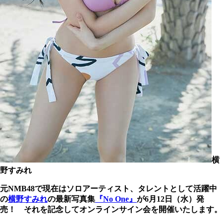
横
野すみれ
元NMB48で現在はソロアーティスト、タレントとして活躍中
の
横野すみれ
の最新写真集
『No One』
が6月12日（水）発
売！ それを記念してオンラインサイン会を開催いたします。