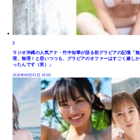
2
ラジオ沖縄の人気アナ・竹中知華が語る初グラビアの記憶「無
理、無理！と思いつつも、グラビアのオファーはすごく嬉しか
ったんです（笑）」
2026年08月01日 18:00