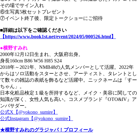
その場でサイン入れ
⑥生写真5枚セットプレゼント
⑦イベント終了後、限定トークショーにご招待
■詳細は以下をご確認ください
【https://www.book1st.net/event/2024/05/000526.html】
●横野すみれ
2000年12月12日生まれ、大阪府出身。
身長160cm B86 W56 H85 S24
2018年～2021年、NMB48の人気メンバーとして活躍。2022年
からはソロ活動をスターとさせ、アーティスト、タレントとし
て数々の雑誌の表紙を飾るなど活躍中。ニックネームは「すー
ちゃん」。
日本化粧品検定１級を所持するなど、メイク・美容に関しての
知識が深く、女性人気も高い。コスメブランド『OTO&IV』ア
ンバサダー。
公式X【@yokono_sumire】
公式Instagram【@yokono_sumire】
★横野すみれのグラジャパ！プロフィール