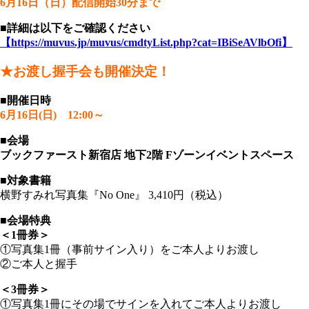
6月16日（日）配信開始30分まで
■詳細は以下をご確認ください
【https://muvus.jp/muvus/cmdtyList.php?cat=IBiSeAVlbOfi】
★お渡し握手会も開催決定！
■開催日時
6月16日(日) 12:00～
■会場
ブックファースト新宿店 地下2階 Fゾーンイベントスペース
■対象書籍
横野すみれ写真集『No One』 3,410円（税込）
■会場特典
＜1冊券＞
①写真集1冊（事前サイン入り）をご本人よりお渡し
②ご本人と握手
＜3冊券＞
①写真集1冊にその場でサインを入れてご本人よりお渡し