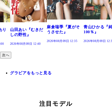
溝端 葵
つの、
で。』
2026年08月0
麻倉瑞季『夏がそ
青山ひかる『純度
い『むきだ
うさせた』
100％』
性』
2026年08月09日 12:35
2026年08月09日 12:30
09日 12:40
次へ
グラビアをもっと見る
注目モデル