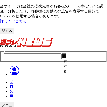
当サイトでは当社の提携先等がお客様のニーズ等について調
査・分析したり、お客様にお勧めの広告を表⽰する⽬的で
Cookie を使⽤する場合があります。
詳しくはこちら
閉じる
検
索
す
る
メニュ