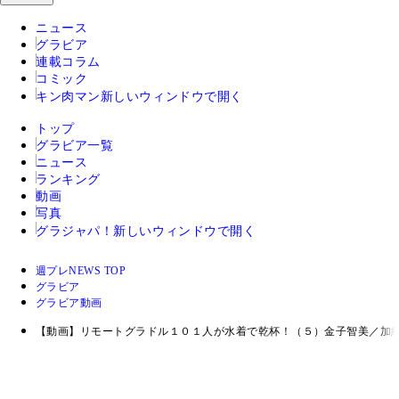
ニュース
グラビア
連載コラム
コミック
キン肉マン
新しいウィンドウで開く
トップ
グラビア一覧
ニュース
ランキング
動画
写真
グラジャパ！
新しいウィンドウで開く
週プレNEWS TOP
グラビア
グラビア動画
【動画】リモートグラドル１０１人が水着で乾杯！（５）金子智美／加