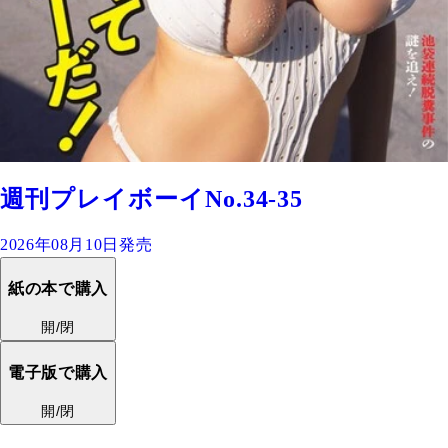
週刊プレイボーイNo.34-35
2026年08月10日発売
紙の本で購入
開/閉
電子版で購入
開/閉