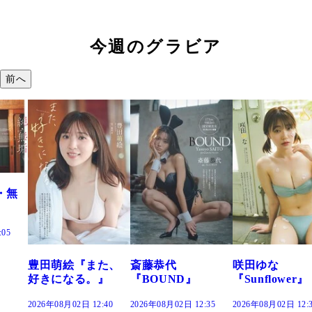
今週のグラビア
前へ
た、
斎藤恭代
咲田ゆな
藤水咲桜『花
』
『BOUND』
『Sunflower』
だまり』
:40
2026年08月02日 12:35
2026年08月02日 12:30
2026年08月02日 12: