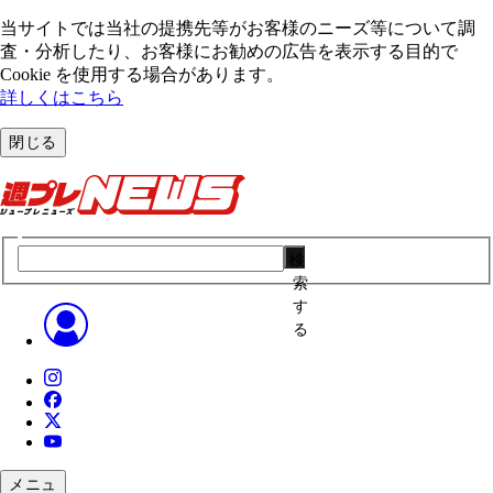
当サイトでは当社の提携先等がお客様のニーズ等について調
査・分析したり、お客様にお勧めの広告を表⽰する⽬的で
Cookie を使⽤する場合があります。
詳しくはこちら
閉じる
検
索
す
る
メニュ