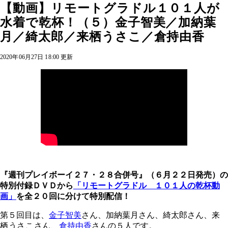
【動画】リモートグラドル１０１人が
水着で乾杯！（５）金子智美／加納葉
月／綺太郎／来栖うさこ／倉持由香
2020年06月27日 18:00 更新
『週刊プレイボーイ２７・２８合併号』（６月２２日発売）の
特別付録ＤＶＤから
「リモートグラドル １０１人の乾杯動
画」
を全２０回に分けて特別配信！
第５回目は、
金子智美
さん、加納葉月さん、綺太郎さん、
来
栖うさこさん、
倉持由香
さんの５人です。