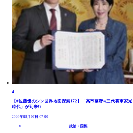
4
【#佐藤優のシン世界地図探索172】「高市幕府≒三代将軍家光
時代」が到来!?
2026年08月07日 07:00
政治・国際