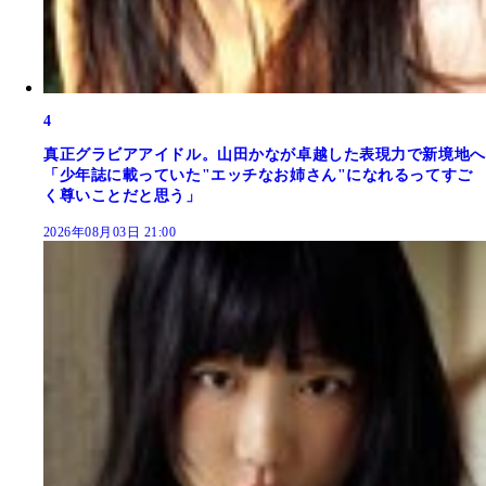
4
真正グラビアアイドル。山田かなが卓越した表現力で新境地へ
「少年誌に載っていた"エッチなお姉さん"になれるってすご
く尊いことだと思う」
2026年08月03日 21:00