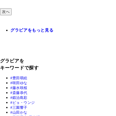
次へ
グラビアをもっと見る
グラビアを
キーワードで探す
豊田萌絵
咲田ゆな
藤水咲桜
斎藤恭代
鍛治島彩
ピョ・ウンジ
三園響子
山田かな