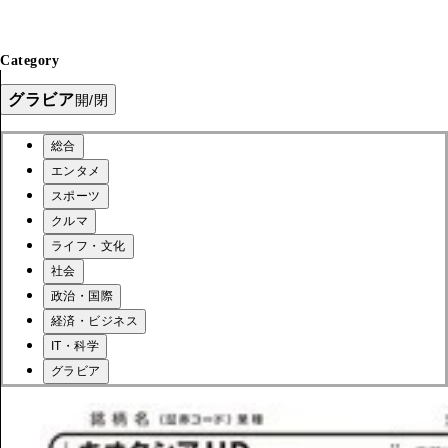
Category
グラビア
開/閉
総合
エンタメ
スポーツ
クルマ
ライフ・文化
社会
政治・国際
経済・ビジネス
IT・科学
グラビア