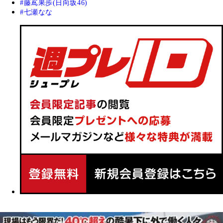
藤嶌果歩(日向坂46)
七瀬なな