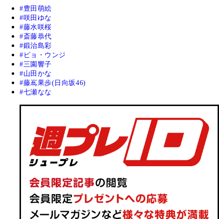
豊田萌絵
咲田ゆな
藤水咲桜
斎藤恭代
鍛治島彩
ピョ・ウンジ
三園響子
山田かな
藤嶌果歩(日向坂46)
七瀬なな