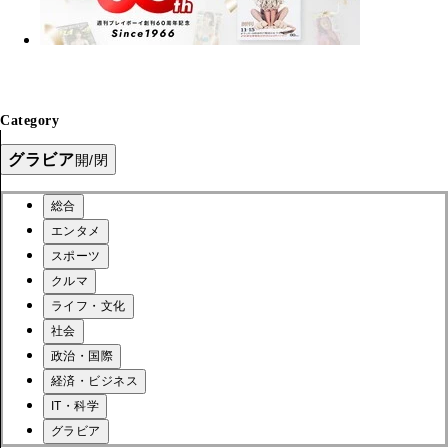
Category
グラビア
開/閉
総合
エンタメ
スポーツ
クルマ
ライフ・文化
社会
政治・国際
経済・ビジネス
IT・科学
グラビア