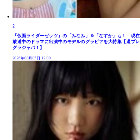
2
『仮面ライダーゼッツ』の「みなみ」＆「なすか」も！ 現在
放送中のドラマに出演中のモデルのグラビアを大特集【週プレ
グラジャパ！】
2026年08月05日 12:00