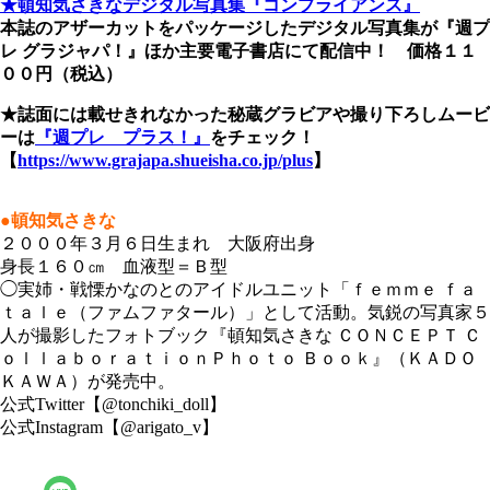
★頓知気さきなデジタル写真集『コンプライアンス』
本誌のアザーカットをパッケージしたデジタル写真集が『週プ
レ グラジャパ！』ほか主要電子書店にて配信中！ 価格１１
００円（税込）
★誌面には載せきれなかった秘蔵グラビアや撮り下ろしムービ
ーは
『週プレ プラス！』
をチェック！
【
https://www.grajapa.shueisha.co.jp/plus
】
●頓知気さきな
２０００年３月６日生まれ 大阪府出身
身長１６０㎝ 血液型＝Ｂ型
◯実姉・戦慄かなのとのアイドルユニット「ｆｅｍｍｅ ｆａ
ｔａｌｅ（ファムファタール）」として活動。気鋭の写真家５
人が撮影したフォトブック『頓知気さきな ＣＯＮＣＥＰＴ Ｃ
ｏｌｌａｂｏｒａｔｉｏｎＰｈｏｔｏ Ｂｏｏｋ』（ＫＡＤＯ
ＫＡＷＡ）が発売中。
公式Twitter【@tonchiki_doll】
公式Instagram【@arigato_v】