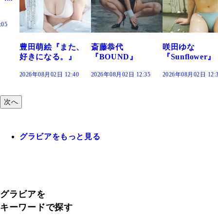
た、
斎藤恭代
咲田ゆな
藤水咲桜『花
』
『BOUND』
『Sunflower』
だまり』
:40
2026年08月02日 12:35
2026年08月02日 12:30
2026年08月02日 12:
次へ
グラビアをもっと見る
グラビアを
キーワードで探す