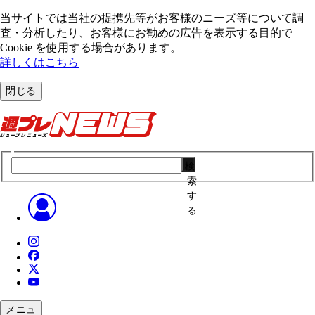
当サイトでは当社の提携先等がお客様のニーズ等について調
査・分析したり、お客様にお勧めの広告を表⽰する⽬的で
Cookie を使⽤する場合があります。
詳しくはこちら
閉じる
検
索
す
る
メニュ