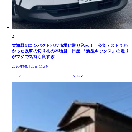
2
大激戦のコンパクトSUV市場に殴り込み！ 公道テストでわ
かった反撃の切り札の本物度 日産 「新型キックス」の走り
がマジで気持ち良すぎ！
2026年08月05日 11:30
クルマ