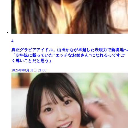
4
真正グラビアアイドル。山田かなが卓越した表現力で新境地へ
「少年誌に載っていた"エッチなお姉さん"になれるってすご
く尊いことだと思う」
2026年08月03日 21:00