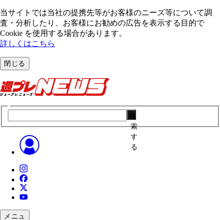
当サイトでは当社の提携先等がお客様のニーズ等について調
査・分析したり、お客様にお勧めの広告を表⽰する⽬的で
Cookie を使⽤する場合があります。
詳しくはこちら
閉じる
検
索
す
る
メニュ