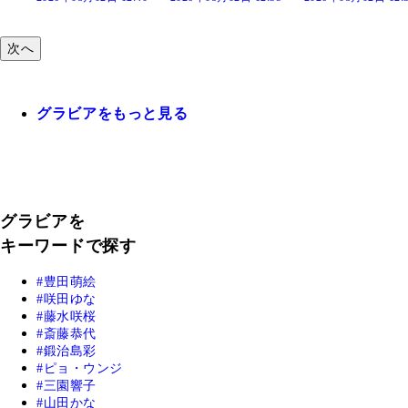
次へ
グラビアをもっと見る
グラビアを
キーワードで探す
豊田萌絵
咲田ゆな
藤水咲桜
斎藤恭代
鍛治島彩
ピョ・ウンジ
三園響子
山田かな