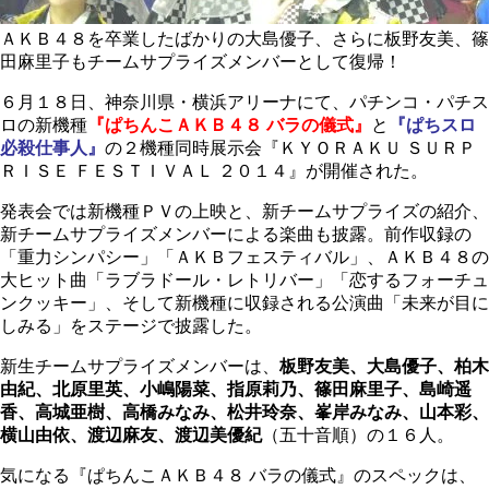
ＡＫＢ４８を卒業したばかりの大島優子、さらに板野友美、篠
田麻里子もチームサプライズメンバーとして復帰！
６月１８日、神奈川県・横浜アリーナにて、パチンコ・パチス
ロの新機種
『ぱちんこＡＫＢ４８ バラの儀式』
と
『ぱちスロ
必殺仕事人』
の２機種同時展示会『ＫＹＯＲＡＫＵ ＳＵＲＰ
ＲＩＳＥ ＦＥＳＴＩＶＡＬ ２０１４』が開催された。
発表会では新機種ＰＶの上映と、新チームサプライズの紹介、
新チームサプライズメンバーによる楽曲も披露。前作収録の
「重力シンパシー」「ＡＫＢフェスティバル」、ＡＫＢ４８の
大ヒット曲「ラブラドール・レトリバー」「恋するフォーチュ
ンクッキー」、そして新機種に収録される公演曲「未来が目に
しみる」をステージで披露した。
新生チームサプライズメンバーは、
板野友美、大島優子、柏木
由紀、北原里英、小嶋陽菜、指原莉乃、篠田麻里子、島崎遥
香、高城亜樹、高橋みなみ、松井玲奈、峯岸みなみ、山本彩、
横山由依、渡辺麻友、渡辺美優紀
（五十音順）の１６人。
気になる『ぱちんこＡＫＢ４８ バラの儀式』のスペックは、