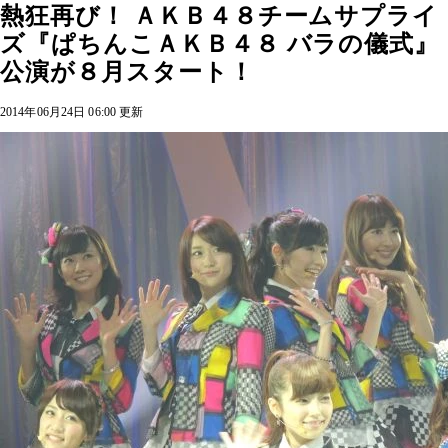
熱狂再び！ ＡＫＢ４８チームサプライ
ズ『ぱちんこＡＫＢ４８ バラの儀式』
公演が８月スタート！
2014年06月24日 06:00 更新