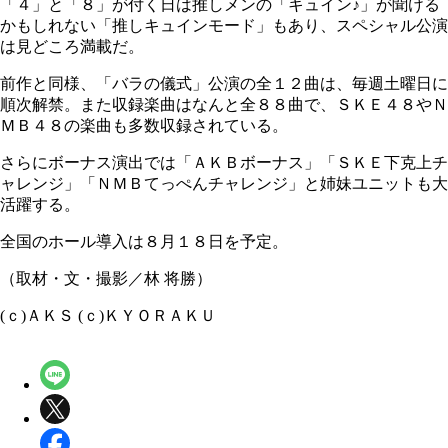
「４」と「８」が付く日は推しメンの「キュイン♪」が聞ける
かもしれない「推しキュインモード」もあり、スペシャル公演
は見どころ満載だ。
前作と同様、「バラの儀式」公演の全１２曲は、毎週土曜日に
順次解禁。また収録楽曲はなんと全８８曲で、ＳＫＥ４８やＮ
ＭＢ４８の楽曲も多数収録されている。
さらにボーナス演出では「ＡＫＢボーナス」「ＳＫＥ下克上チ
ャレンジ」「ＮＭＢてっぺんチャレンジ」と姉妹ユニットも大
活躍する。
全国のホール導入は８月１８日を予定。
（取材・文・撮影／林 将勝）
(ｃ)ＡＫＳ (ｃ)ＫＹＯＲＡＫＵ