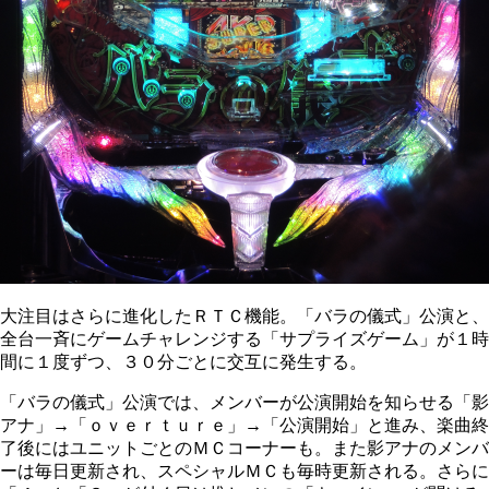
大注目はさらに進化したＲＴＣ機能。「バラの儀式」公演と、
全台一斉にゲームチャレンジする「サプライズゲーム」が１時
間に１度ずつ、３０分ごとに交互に発生する。
「バラの儀式」公演では、メンバーが公演開始を知らせる「影
アナ」→「ｏｖｅｒｔｕｒｅ」→「公演開始」と進み、楽曲終
了後にはユニットごとのＭＣコーナーも。また影アナのメンバ
ーは毎日更新され、スペシャルＭＣも毎時更新される。さらに