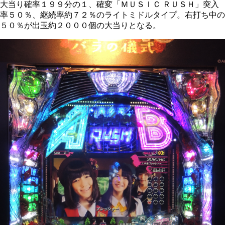
大当り確率１９９分の１、確変「ＭＵＳＩＣ ＲＵＳＨ」突入
率５０％、継続率約７２％のライトミドルタイプ。右打ち中の
５０％が出玉約２０００個の大当りとなる。