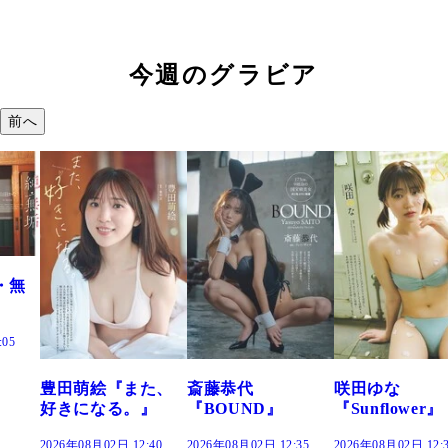
今週のグラビア
前へ
また、
斎藤恭代
咲田ゆな
藤水咲桜『
。』
『BOUND』
『Sunflower』
だまり』
12:40
2026年08月02日 12:35
2026年08月02日 12:30
2026年08月02日 1