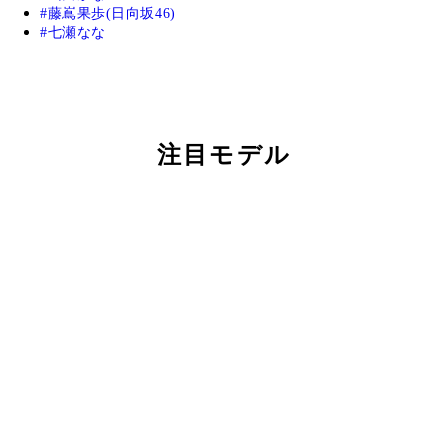
藤嶌果歩(日向坂46)
七瀬なな
注目モデル