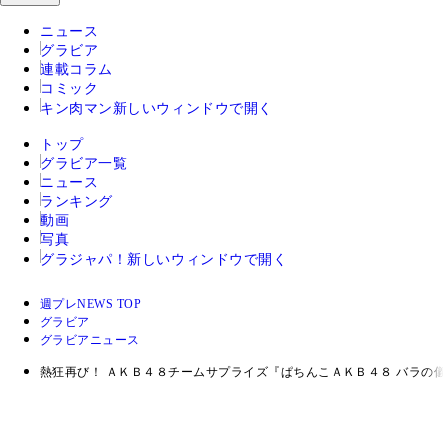
ニュース
グラビア
連載コラム
コミック
キン肉マン
新しいウィンドウで開く
トップ
グラビア一覧
ニュース
ランキング
動画
写真
グラジャパ！
新しいウィンドウで開く
週プレNEWS TOP
グラビア
グラビアニュース
熱狂再び！ ＡＫＢ４８チームサプライズ『ぱちんこＡＫＢ４８ バラの