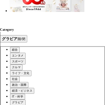
Category
グラビア
開/閉
総合
エンタメ
スポーツ
クルマ
ライフ・文化
社会
政治・国際
経済・ビジネス
IT・科学
グラビア