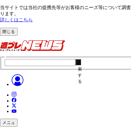
当サイトでは当社の提携先等がお客様のニーズ等について調査・
ります。
詳しくはこちら
閉じる
検
索
す
る
メニュ