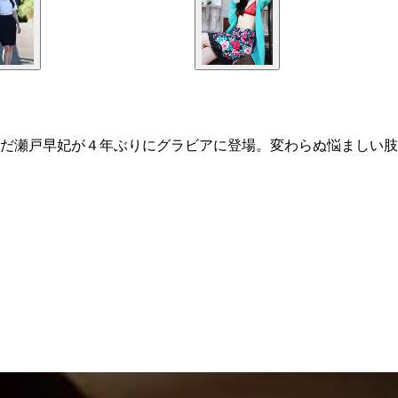
だ瀬戸早妃が４年ぶりにグラビアに登場。変わらぬ悩ましい肢