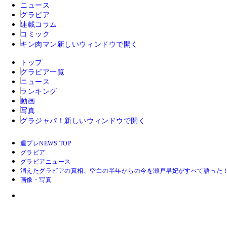
ニュース
グラビア
連載コラム
コミック
キン肉マン
新しいウィンドウで開く
トップ
グラビア一覧
ニュース
ランキング
動画
写真
グラジャパ！
新しいウィンドウで開く
週プレNEWS TOP
グラビア
グラビアニュース
消えたグラビアの真相、空白の半年からの今を瀬戸早妃がすべて語った
画像・写真