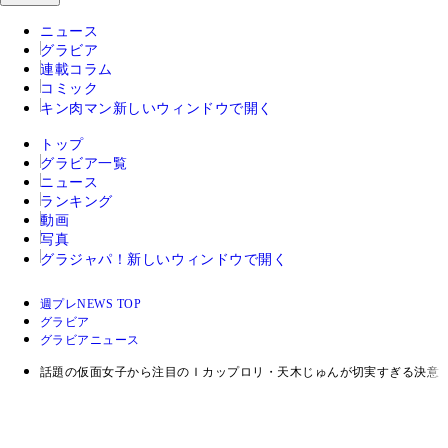
ニュース
グラビア
連載コラム
コミック
キン肉マン
新しいウィンドウで開く
トップ
グラビア一覧
ニュース
ランキング
動画
写真
グラジャパ！
新しいウィンドウで開く
週プレNEWS TOP
グラビア
グラビアニュース
話題の仮面女子から注目のＩカップロリ・天木じゅんが切実すぎる決意