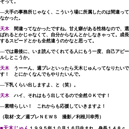
ぞって。
―大手の事務所じゃなく、こういう場に所属したのは間違って
なかった。
天木
間違ってなかったですね。甘え癖がある性格なので、選
ばれるとかじゃなくて、自分からなんとかしなきゃって。成長
するスピードとかも全然違うのかなと思って。
―では最後に、いま読んでくれてる人にもう一度、自己アピー
ルしとこうか。
天木
うーーん、週プレといったら天木じゅんってなりたいで
す！ とにかくなんでもやりたいんで。
―下乳くらい出しますよ、と（笑）。
天木
ハイ、それはもう出してるので全然ＯＫです！
―素晴らしい！ これからも応援していきますよ！
（取材･文／週プレＮＥＷＳ 撮影／利根川幸秀）
■天木じゅん
１９９５年１０月１６日生まれ、身長１４８ｃ