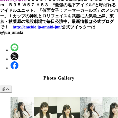
ｍ Ｂ９５ Ｗ５７ Ｈ８３ “最強の地下アイドル”と呼ばれる
アイドルユニット、「仮面女子：アーマーガールズ」のメンバ
ー。Ｉカップの神乳とロリフェイスを武器に人気急上昇。東
京・秋葉原の常設劇場で毎日公演中。最新情報は公式ブログ
で！
http://ameblo.jp/amaki-jun/
公式ツイッターは
@jun_amaki
Photo Gallery
前へ