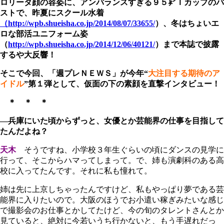
ロリータ顔の容姿に、アンバランスすぎる９５㌢Ｉカップのバ
ストで、昨夏にスクール水着
（http://wpb.shueisha.co.jp/2014/08/07/33655/
）、冬はちょいエ
ロな部活ユニフォーム姿
（
http://wpb.shueisha.co.jp/2014/12/06/40121/
）まで本誌で披露
するや大反響！
そこで今回、「週プレＮＥＷＳ」が今年“
大注目する期待のア
イドル
”第１弾として、仮面の下の素顔を直撃インタビュー！
＊ ＊ ＊
―兵庫にいた頃からずっと、女優とか芸能界の仕事を目指して
たんだよね？
天木
そうですね、小学校３年生ぐらいの頃にダンスの見学に
行って、そこからハマってしまって。で、姉も演劇科のある高
校に入ってたんです。それに私も憧れて。
姉は先に上京しちゃったんですけど、私もやっぱり夢である芸
能界に入りたいので。大阪のほうでお小遣い稼ぎみたいな感じ
で撮影会のお仕事とかしてたけど、今の旬のタレントさんとか
見ていると、絶対に今若いうち行かないと、もう手遅れだっ