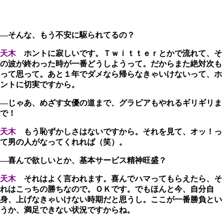
―そんな、もう不安に駆られてるの？
天木
ホントに寂しいです。Ｔｗｉｔｔｅｒとかで流れて、そ
の波が終わった時が一番どうしようって。だからまた絶対次も
って思って。あと１年でダメなら帰らなきゃいけないって、ホ
ントに切実ですから。
―じゃあ、めざす女優の道まで、グラビアもやれるギリギリま
で！
天木
もう恥ずかしさはないですから。それを見て、オッ！っ
て男の人がなってくれれば（笑）。
―喜んで欲しいとか、基本サービス精神旺盛？
天木
それはよく言われます。喜んでハマってもらえたら、そ
れはこっちの勝ちなので。ＯＫです。でもほんと今、自分自
身、上げなきゃいけない時期だと思うし。ここが一番勝負とい
うか、満足できない状況ですからね。