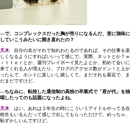
―で、コンプレックスだった胸が売りになるんだ、逆に強味に
していこうみたいに開き直れたの？
天木
自分の名がそれで知れわたるのであれば、その仕事を楽
しくなるようにすればいいって感じで。実際、ネットとかＴｗ
ｉｔｔｅｒとか、週刊プレイボーイ見たよとか、初めて会いに
来てくれる人が増えたり。ブログのアクセス数がドン！と上が
ったんで、ホントに楽しいし嬉しくて。まだそれも最近で、ま
だまだですけど。
―ちなみに、転校した通信制の高校の卒業式で「君が代」を独
唱したってのも話題になったよね。
天木
はい。あれは２年生の時にこういうアイドルやってる在
校生もいるんだって感じで出してもらっただけで。めっちゃ、
恥ずかしいんですけど。