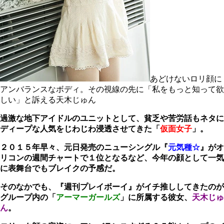
あどけないロリ顔に
アンバランスなボディ。その視線の先に「私をもっと知って欲
しい」と訴える天木じゅん
過激な地下アイドルのユニットとして、貧乏や苦労話もネタに
ディープな人気をじわじわ浸透させてきた「
仮面女子
」。
２０１５年早々、元日発売のニューシングル『
元気種☆
』がオ
リコンの週間チャートで１位となるなど、今年の顔として一気
に表舞台でもブレイクの予感だ。
そのなかでも、『週刊プレイボーイ』がイチ推ししてきたのが
グループ内の「
アーマーガールズ
」に所属する彼女、
天木じゅ
ん
。