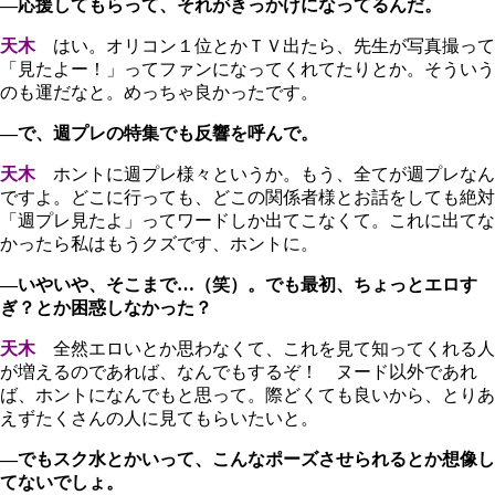
―応援してもらって、それがきっかけになってるんだ。
天木
はい。オリコン１位とかＴＶ出たら、先生が写真撮って
「見たよー！」ってファンになってくれてたりとか。そういう
のも運だなと。めっちゃ良かったです。
―で、週プレの特集でも反響を呼んで。
天木
ホントに週プレ様々というか。もう、全てが週プレなん
ですよ。どこに行っても、どこの関係者様とお話をしても絶対
「週プレ見たよ」ってワードしか出てこなくて。これに出てな
かったら私はもうクズです、ホントに。
―いやいや、そこまで…（笑）。でも最初、ちょっとエロす
ぎ？とか困惑しなかった？
天木
全然エロいとか思わなくて、これを見て知ってくれる人
が増えるのであれば、なんでもするぞ！ ヌード以外であれ
ば、ホントになんでもと思って。際どくても良いから、とりあ
えずたくさんの人に見てもらいたいと。
―でもスク水とかいって、こんなポーズさせられるとか想像し
てないでしょ。