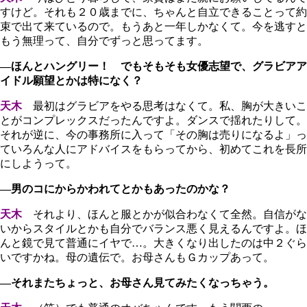
すけど。それも２０歳までに、ちゃんと自立できることって約
束で出て来ているので。もうあと一年しかなくて。今を逃すと
もう無理って、自分でずっと思ってます。
―ほんとハングリー！ でもそもそも女優志望で、グラビアア
イドル願望とかは特になく？
天木
最初はグラビアをやる思考はなくて。私、胸が大きいこ
とがコンプレックスだったんですよ。ダンスで揺れたりして。
それが逆に、今の事務所に入って「その胸は売りになるよ」っ
ていろんな人にアドバイスをもらってから、初めてこれを長所
にしようって。
―男のコにからかわれてとかもあったのかな？
天木
それより、ほんと服とかが似合わなくて全然。自信がな
いからスタイルとかも自分でバランス悪く見えるんですよ。ほ
んと鏡で見て普通にイヤで…。大きくなり出したのは中２ぐら
いですかね。母の遺伝で。お母さんもＧカップあって。
―それまたちょっと、お母さん見てみたくなっちゃう。