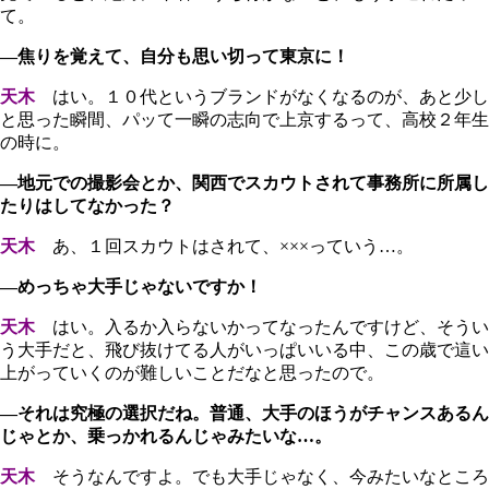
て。
―焦りを覚えて、自分も思い切って東京に！
天木
はい。１０代というブランドがなくなるのが、あと少し
と思った瞬間、パッて一瞬の志向で上京するって、高校２年生
の時に。
―地元での撮影会とか、関西でスカウトされて事務所に所属し
たりはしてなかった？
天木
あ、１回スカウトはされて、×××っていう…。
―めっちゃ大手じゃないですか！
天木
はい。入るか入らないかってなったんですけど、そうい
う大手だと、飛び抜けてる人がいっぱいいる中、この歳で這い
上がっていくのが難しいことだなと思ったので。
―それは究極の選択だね。普通、大手のほうがチャンスあるん
じゃとか、乗っかれるんじゃみたいな…。
天木
そうなんですよ。でも大手じゃなく、今みたいなところ