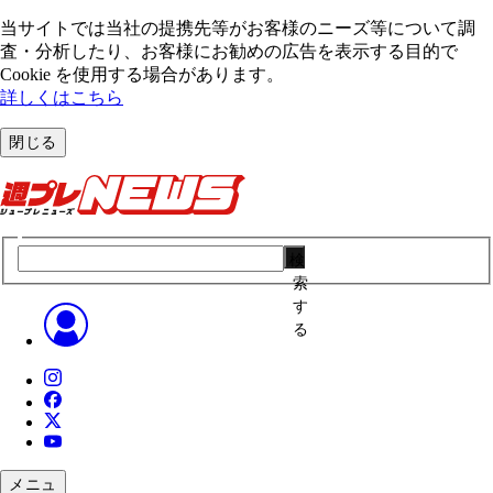
当サイトでは当社の提携先等がお客様のニーズ等について調
査・分析したり、お客様にお勧めの広告を表⽰する⽬的で
Cookie を使⽤する場合があります。
詳しくはこちら
閉じる
検
索
す
る
メニュ