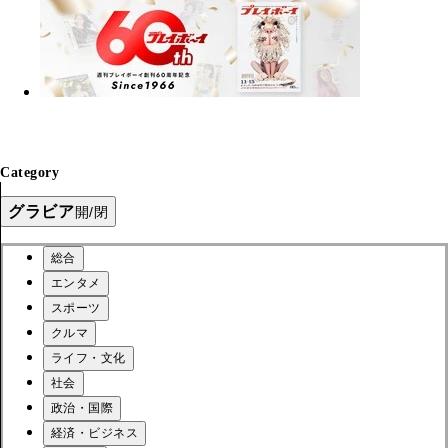
Category
グラビア
開/閉
総合
エンタメ
スポーツ
クルマ
ライフ・文化
社会
政治・国際
経済・ビジネス