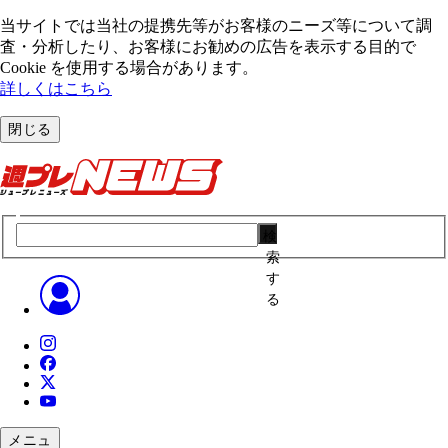
当サイトでは当社の提携先等がお客様のニーズ等について調
査・分析したり、お客様にお勧めの広告を表⽰する⽬的で
Cookie を使⽤する場合があります。
詳しくはこちら
閉じる
検
索
す
る
メニュ