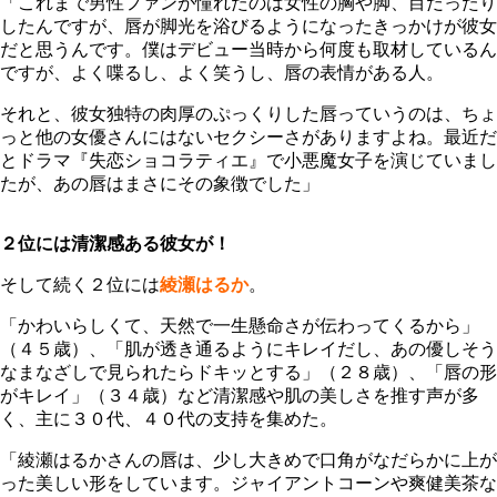
「これまで男性ファンが憧れたのは女性の胸や脚、目だったり
したんですが、唇が脚光を浴びるようになったきっかけが彼女
だと思うんです。僕はデビュー当時から何度も取材しているん
ですが、よく喋るし、よく笑うし、唇の表情がある人。
それと、彼女独特の肉厚のぷっくりした唇っていうのは、ちょ
っと他の女優さんにはないセクシーさがありますよね。最近だ
とドラマ『失恋ショコラティエ』で小悪魔女子を演じていまし
たが、あの唇はまさにその象徴でした」
２位には清潔感ある彼女が！
そして続く２位には
綾瀬はるか
。
「かわいらしくて、天然で一生懸命さが伝わってくるから」
（４５歳）、「肌が透き通るようにキレイだし、あの優しそう
なまなざしで見られたらドキッとする」（２８歳）、「唇の形
がキレイ」（３４歳）など清潔感や肌の美しさを推す声が多
く、主に３０代、４０代の支持を集めた。
「綾瀬はるかさんの唇は、少し大きめで口角がなだらかに上が
った美しい形をしています。ジャイアントコーンや爽健美茶な