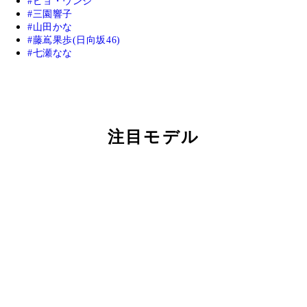
ピョ・ウンジ
三園響子
山田かな
藤嶌果歩(日向坂46)
七瀬なな
注目モデル