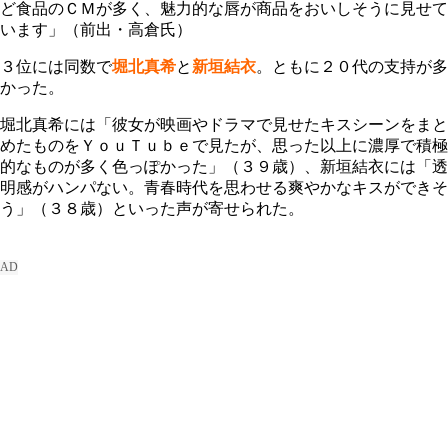
ど食品のＣＭが多く、魅力的な唇が商品をおいしそうに見せて
います」（前出・高倉氏）
３位には同数で
堀北真希
と
新垣結衣
。ともに２０代の支持が多
かった。
堀北真希には「彼女が映画やドラマで見せたキスシーンをまと
めたものをＹｏｕＴｕｂｅで見たが、思った以上に濃厚で積極
的なものが多く色っぽかった」（３９歳）、新垣結衣には「透
明感がハンパない。青春時代を思わせる爽やかなキスができそ
う」（３８歳）といった声が寄せられた。