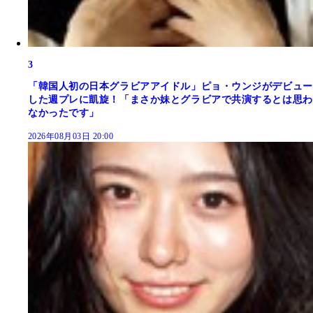
3
「韓国人初の日本グラビアアイドル」ピョ・ウンジがデビュー
した週プレに凱旋！「まさか妹とグラビアで共演するとは思わ
なかったです」
2026年08月03日 20:00