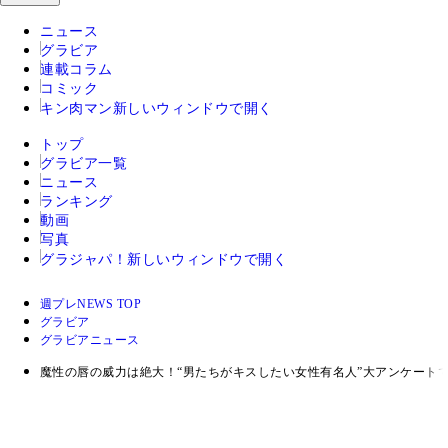
ニュース
グラビア
連載コラム
コミック
キン肉マン
新しいウィンドウで開く
トップ
グラビア一覧
ニュース
ランキング
動画
写真
グラジャパ！
新しいウィンドウで開く
週プレNEWS TOP
グラビア
グラビアニュース
魔性の唇の威力は絶大！“男たちがキスしたい女性有名人”大アンケート