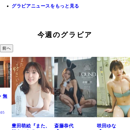
グラビアニュースをもっと見る
今週のグラビア
前へ
た、
斎藤恭代
咲田ゆな
藤水咲桜『花