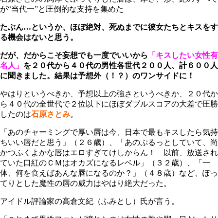
が“当代一”と圧倒的な支持を集めた
たぶん…というか、ほぼ絶対、死ぬまでに彼女たちとキスをす
る機会はないと思う。
だが、だからこそ妄想でも一度でいいから
「キスしたい女性有
名人」
を２０代から４０代の男性各世代２００人、計６００人
に聞きました。結果は予想外（！？）のワンサイドに！
やはりというべきか、予想以上の強さというべきか、２０代か
ら４０代の全世代で２位以下にほぼダブルスコアの大差で圧勝
したのは
石原さとみ
。
「あのチャーミングで厚い唇は今、日本で最もキスしたら気持
ちいい唇だと思う」（２６歳）、「あのぷるっとしていて、尚
かつふくよかな唇はエロすぎてけしからん！ 以前、放送され
ていた口紅のＣＭはオカズになるレベル」（３２歳）、「一
体、何を食えばあんな唇になるのか？」（４８歳）など、ぽっ
てりとした魔性の唇の威力はやはり絶大だった。
アイドル評論家の高倉文紀（ふみとし）氏が言う。