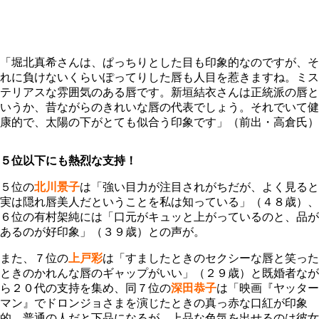
「堀北真希さんは、ぱっちりとした目も印象的なのですが、そ
れに負けないくらいぽってりした唇も人目を惹きますね。ミス
テリアスな雰囲気のある唇です。新垣結衣さんは正統派の唇と
いうか、昔ながらのきれいな唇の代表でしょう。それでいて健
康的で、太陽の下がとても似合う印象です」（前出・高倉氏）
５位以下にも熱烈な支持！
５位の
北川景子
は「強い目力が注目されがちだが、よく見ると
実は隠れ唇美人だということを私は知っている」（４８歳）、
６位の有村架純には「口元がキュッと上がっているのと、品が
あるのが好印象」（３９歳）との声が。
また、７位の
上戸彩
は「すましたときのセクシーな唇と笑った
ときのかれんな唇のギャップがいい」（２９歳）と既婚者なが
ら２０代の支持を集め、同７位の
深田恭子
は「映画『ヤッター
マン』でドロンジョさまを演じたときの真っ赤な口紅が印象
的。普通の人だと下品になるが、上品な色気を出せるのは彼女