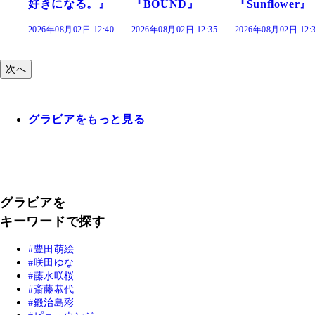
』
『BOUND』
『Sunflower』
だまり』
:40
2026年08月02日 12:35
2026年08月02日 12:30
2026年08月02日 12:
次へ
グラビアをもっと見る
グラビアを
キーワードで探す
豊田萌絵
咲田ゆな
藤水咲桜
斎藤恭代
鍛治島彩