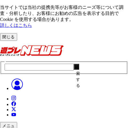
当サイトでは当社の提携先等がお客様のニーズ等について調
査・分析したり、お客様にお勧めの広告を表⽰する⽬的で
Cookie を使⽤する場合があります。
詳しくはこちら
閉じる
検
索
す
る
メニュ