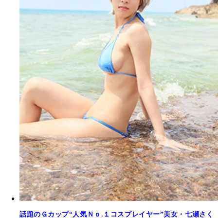
話題のＧカップ“人気Ｎｏ.１コスプレイヤー”美女・七瀬さく