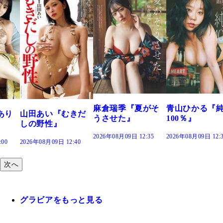
溝端 葵『もう
つの、あおい
で。』
2026年08月09日 12:
麻倉瑞季『夏がそ
青山ひかる『純度
きだ
うさせた』
100％』
2026年08月09日 12:35
2026年08月09日 12:30
:40
次へ
グラビアをもっと見る