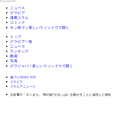
ニュース
グラビア
連載コラム
コミック
キン肉マン
新しいウィンドウで開く
トップ
グラビア一覧
ニュース
ランキング
動画
写真
グラジャパ！
新しいウィンドウで開く
週プレNEWS TOP
グラビア
グラビアニュース
大反響の「ダンまち」“例の紐”がおっぱいを動かすことに成功した映像