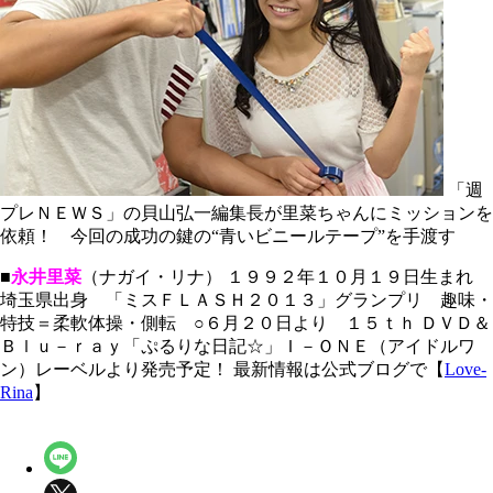
「週
プレＮＥＷＳ」の貝山弘一編集長が里菜ちゃんにミッションを
依頼！ 今回の成功の鍵の“青いビニールテープ”を手渡す
■
永井里菜
（ナガイ・リナ） １９９２年１０月１９日生まれ
埼玉県出身 「ミスＦＬＡＳＨ２０１３」グランプリ 趣味・
特技＝柔軟体操・側転 ○６月２０日より １５ｔｈ ＤＶＤ＆
Ｂｌｕ－ｒａｙ「ぷるりな日記☆」Ｉ－ＯＮＥ（アイドルワ
ン）レーベルより発売予定！ 最新情報は公式ブログで【
Love-
Rina
】