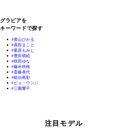
グラビアを
キーワードで探す
青山ひかる
真田まこと
栗原もみじ
豊田萌絵
咲田ゆな
藤水咲桜
斎藤恭代
鍛治島彩
ピョ・ウンジ
三園響子
注目モデル