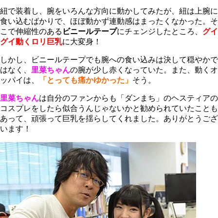
紐で装着し、腕をいろんな方向に動かしてみたが、紐は上腕に
食い込むばかりで、ほぼ動かず連動感はまったくなかった。そ
こで伸縮性のある
ビニールテープ
にチェンジしたところ、
グイ
グイ動くロリ巨乳
に大変身！
しかし、ビニールテープでも腕への食い込みは決して穏やかで
はなく、
里菜ちゃん
の腕が少し赤くなっていた。また、動くオ
ッパイは、
「とっても
痛かゆかった」
そう。
里菜ちゃん
は自分のファンからも「ダンまち」のヘスティアの
コスプレをしたら似合うんじゃないかと勧められていたことも
あって、頑張って巨乳を揺らしてくれました。ありがとうござ
います！