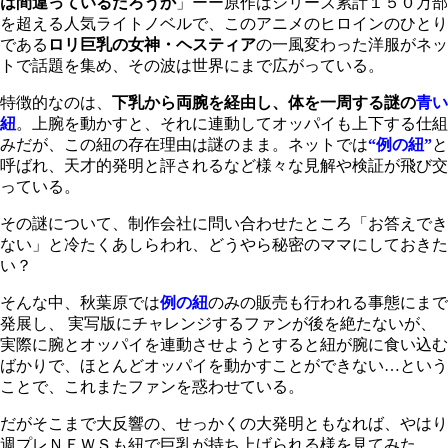
は間違っているだろうか
」ーー原作はシリーズ累計１５０万部
を超える人気ライトノベルで、このアニメのヒロインのひとり
である
ロリ巨乳の女神・ヘスティア
の一風変わった洋服がネッ
トで話題を集め、その波は世界にまで広がっている。
特徴的なのは、
下乳から両腕を経由し、体を一周する謎の
青い
紐
。上腕を動かすと、それに連動してオッパイも上下する仕組
みだが、この紐の存在理由は謎のまま。ネットでは
“例の紐”
と
呼ばれ、天才的発明と評されるなど様々な見解や検証が飛び交
っている。
その謎について、制作会社に問い合わせたところ「お答えでき
ない」と冷たくあしらわれ、どうやら秘密のママにしておきた
い？
そんな中、秋葉原では
例の紐
のみの販売も行われる事態にまで
発展し、 実写版にチャレンジするファンが後を絶たないが、
実際に腕とオッパイを連動させようとすると紐が腕に食い込む
ばかりで、ほとんどオッパイを動かすことができない…という
ことで、これまたファンを惑わせている。
だがそこまで大反響の、せっかくの大発明ともなれば、やはり
週プレＮＥＷＳも紐で巨乳が持ち上げられる様を見てみた