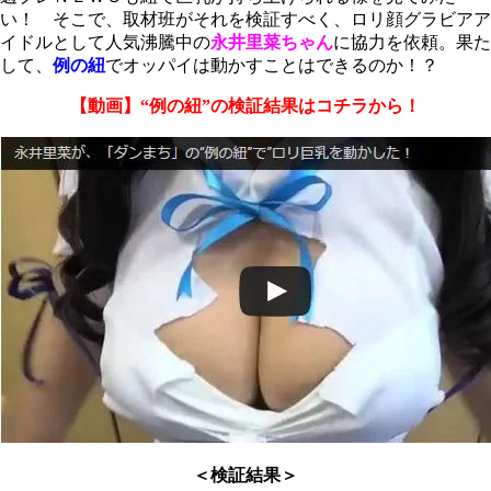
い！ そこで、取材班がそれを検証すべく、ロリ顔グラビアア
イドルとして人気沸騰中の
永井里菜ちゃん
に協力を依頼。果た
して、
例の紐
でオッパイは動かすことはできるのか！？
【動画】“例の紐”の検証結果はコチラから！
＜検証結果＞