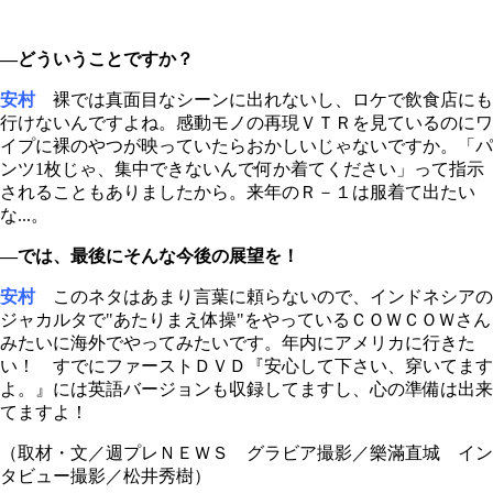
―どういうことですか？
安村
裸では真面目なシーンに出れないし、ロケで飲食店にも
行けないんですよね。感動モノの再現ＶＴＲを見ているのにワ
イプに裸のやつが映っていたらおかしいじゃないですか。「パ
ンツ1枚じゃ、集中できないんで何か着てください」って指示
されることもありましたから。来年のＲ－１は服着て出たい
な...。
―では、最後にそんな今後の展望を！
安村
このネタはあまり言葉に頼らないので、インドネシアの
ジャカルタで"あたりまえ体操"をやっているＣＯＷＣＯＷさん
みたいに海外でやってみたいです。年内にアメリカに行きた
い！ すでにファーストＤＶＤ『安心して下さい、穿いてます
よ。』には英語バージョンも収録してますし、心の準備は出来
てますよ！
（取材・文／週プレＮＥＷＳ グラビア撮影／樂滿直城 イン
タビュー撮影／松井秀樹）