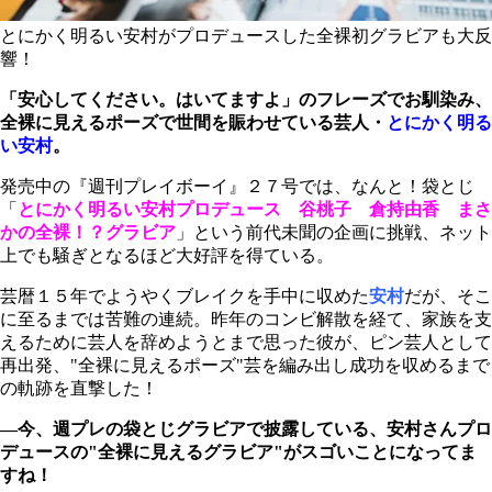
とにかく明るい安村がプロデュースした全裸初グラビアも大反
響！
「安心してください。はいてますよ」のフレーズでお馴染み、
全裸に見えるポーズで世間を賑わせている芸人・
とにかく明る
い安村
。
発売中の『週刊プレイボーイ』２７号では、なんと！袋とじ
「
とにかく明るい安村プロデュース 谷桃子 倉持由香 まさ
かの全裸！？グラビア
」という前代未聞の企画に挑戦、ネット
上でも騒ぎとなるほど大好評を得ている。
芸暦１５年でようやくブレイクを手中に収めた
安村
だが、そこ
に至るまでは苦難の連続。昨年のコンビ解散を経て、家族を支
えるために芸人を辞めようとまで思った彼が、ピン芸人として
再出発、"全裸に見えるポーズ"芸を編み出し成功を収めるまで
の軌跡を直撃した！
―今、週プレの袋とじグラビアで披露している、安村さんプロ
デュースの"全裸に見えるグラビア"がスゴいことになってま
すね！