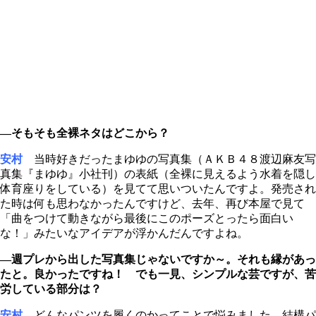
―そもそも全裸ネタはどこから？
安村
当時好きだったまゆゆの写真集（ＡＫＢ４８渡辺麻友写
真集『まゆゆ』小社刊）の表紙（全裸に見えるよう水着を隠し
体育座りをしている）を見てて思いついたんですよ。発売され
た時は何も思わなかったんですけど、去年、再び本屋で見て
「曲をつけて動きながら最後にこのポーズとったら面白い
な！」みたいなアイデアが浮かんだんですよね。
―週プレから出した写真集じゃないですか～。それも縁があっ
たと。良かったですね！ でも一見、シンプルな芸ですが、苦
労している部分は？
安村
どんなパンツを履くのかってことで悩みました。結構パ