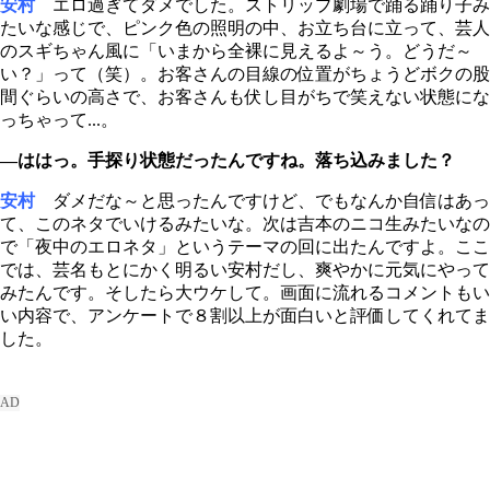
安村
エロ過ぎてダメでした。ストリップ劇場で踊る踊り子み
たいな感じで、ピンク色の照明の中、お立ち台に立って、芸人
のスギちゃん風に「いまから全裸に見えるよ～う。どうだ～
い？」って（笑）。お客さんの目線の位置がちょうどボクの股
間ぐらいの高さで、お客さんも伏し目がちで笑えない状態にな
っちゃって...。
―ははっ。手探り状態だったんですね。落ち込みました？
安村
ダメだな～と思ったんですけど、でもなんか自信はあっ
て、このネタでいけるみたいな。次は吉本のニコ生みたいなの
で「夜中のエロネタ」というテーマの回に出たんですよ。ここ
では、芸名もとにかく明るい安村だし、爽やかに元気にやって
みたんです。そしたら大ウケして。画面に流れるコメントもい
い内容で、アンケートで８割以上が面白いと評価してくれてま
した。