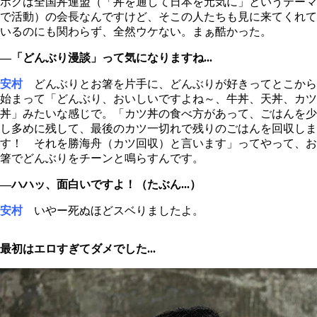
ボクは全国丼連盟（「丼を通して日本を元気に」というテーマ
で活動）の会長なんですけど、そこの人たちも見に来てくれて
いるのにも関わらず、全然ウケない。まぁ酷かった。
―「どんぶり漫談」って気になりますね...
安村
どんぶりとお箸を片手に、どんぶりが好きってとこから
始まって「どんぶり、おいしいですよね～、牛丼、天丼、カツ
丼」みたいな感じで。「カツ丼の食べ方があって、ごはんを少
し多めに残して、最後のカツ一切れで残りのごはんを回収しま
す！ それを勝海舟（カツ回収）と言います」ってやって、お
箸でどんぶりをチーンと鳴らすんです。
―ハハッ、面白いですよ！（たぶん...）
安村
いやー死ぬほどスベりましたよ。
最初はエロすぎてダメでした...