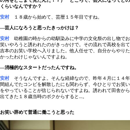
の何をどこまで見たんだ！？） ところで、芸人になってどの
くらいなんですか？
安村
１８歳から始めて、芸暦１５年目ですね。
―芸人になろうと思ったきっかけは？
安村
幼稚園の時からの幼馴染みに中学の文化祭の出し物でお
笑いやろうと誘われたのがきっかけで。その流れで高校を出て
吉本のお笑い学校へ入りました。他人任せで、自分からやりた
かったわけじゃないんですよね。
―消極的なスタートだったんですね。
安村
そうなんですよ。そんな経緯なので、昨年４月に１４年
間組んでたコンビを解散したにも関わらず、今ひとりでお笑い
をやっていることが信じられないですよね。誘われて田舎から
出てきた１８歳当時のボクからすると...。
お笑い辞めて普通に働こうと思った