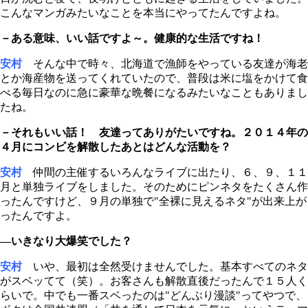
こんなマンガみたいなことを本当にやってたんですよね。
－ある意味、いい話ですよ～。健康的な生活ですね！
安村
そんな中で時々、北海道で漁師をやっている友達が海老
とか海産物を送ってくれていたので、普段は米に塩をかけて食
べる毎日なのに急に豪華な晩餐になるみたいなこともありまし
たね。
－それもいい話！ 友達ってありがたいですね。２０１４年の
４月にコンビを解散したあとはどんな活動を？
安村
仲間の主催するいろんなライブに出たり、６、９、１１
月と単独ライブをしました。そのためにピンネタをたくさん作
ったんですけど、９月の単独で"全裸に見えるネタ"が出来上が
ったんですよ。
―いきなり大爆笑でした？
安村
いや、最初は全然受けませんでした。基本すべてのネタ
がスベッてて（笑）。お客さんも解散直後だったんで１５人く
らいで。中でも一番スベったのは"どんぶり漫談"ってやつで、