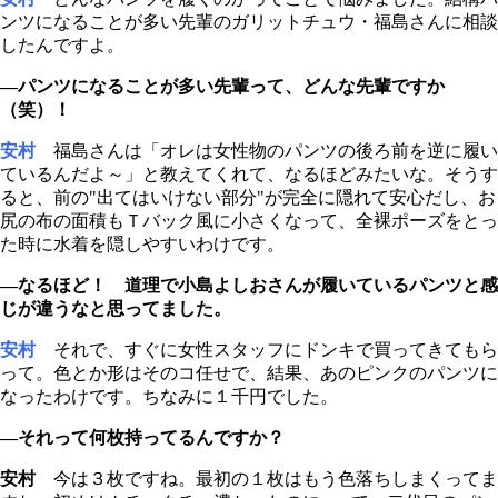
ンツになることが多い先輩のガリットチュウ・福島さんに相談
したんですよ。
―パンツになることが多い先輩って、どんな先輩ですか
（笑）！
安村
福島さんは「オレは女性物のパンツの後ろ前を逆に履い
ているんだよ～」と教えてくれて、なるほどみたいな。そうす
ると、前の"出てはいけない部分"が完全に隠れて安心だし、お
尻の布の面積もＴバック風に小さくなって、全裸ポーズをとっ
た時に水着を隠しやすいわけです。
―なるほど！ 道理で小島よしおさんが履いているパンツと感
じが違うなと思ってました。
安村
それで、すぐに女性スタッフにドンキで買ってきてもら
って。色とか形はそのコ任せで、結果、あのピンクのパンツに
なったわけです。ちなみに１千円でした。
―それって何枚持ってるんですか？
安村
今は３枚ですね。最初の１枚はもう色落ちしまくってま