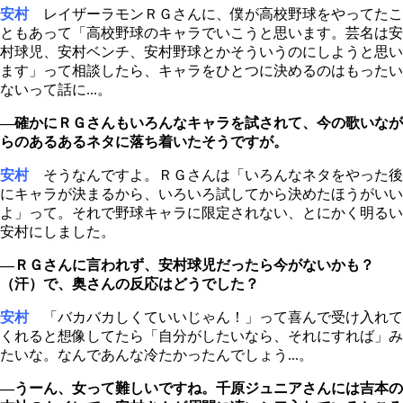
安村
レイザーラモンＲＧさんに、僕が高校野球をやってたこ
ともあって「高校野球のキャラでいこうと思います。芸名は安
村球児、安村ベンチ、安村野球とかそういうのにしようと思い
ます」って相談したら、キャラをひとつに決めるのはもったい
ないって話に...。
―確かにＲＧさんもいろんなキャラを試されて、今の歌いなが
らのあるあるネタに落ち着いたそうですが。
安村
そうなんですよ。ＲＧさんは「いろんなネタをやった後
にキャラが決まるから、いろいろ試してから決めたほうがいい
よ」って。それで野球キャラに限定されない、とにかく明るい
安村にしました。
―ＲＧさんに言われず、安村球児だったら今がないかも？
（汗）で、奥さんの反応はどうでした？
安村
「バカバカしくていいじゃん！」って喜んで受け入れて
くれると想像してたら「自分がしたいなら、それにすれば」み
たいな。なんであんな冷たかったんでしょう...。
―うーん、女って難しいですね。千原ジュニアさんには吉本の