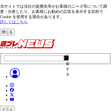
当サイトでは当社の提携先等がお客様のニーズ等について調
査・分析したり、お客様にお勧めの広告を表⽰する⽬的で
Cookie を使⽤する場合があります。
詳しくはこちら
閉じる
検
索
す
る
メニュ