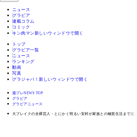
ニュース
グラビア
連載コラム
コミック
キン肉マン
新しいウィンドウで開く
トップ
グラビア一覧
ニュース
ランキング
動画
写真
グラジャパ！
新しいウィンドウで開く
週プレNEWS TOP
グラビア
グラビアニュース
大ブレイクの全裸芸人・とにかく明るい安村が家族との極貧生活まで泣