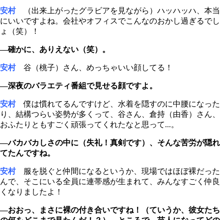
安村
（出来上がったグラビアを見ながら）ハッハッハ、本当
にいいですよね。会社やオフィスでこんなのおかし過ぎるでし
ょ（笑）！
―確かに、ありえない（笑）。
安村
谷（桃子）さん、めっちゃいい顔してる！
―深夜のバラエティ番組で見せる顔ですよ。
安村
僕は慣れてるんですけど、水着を隠すのに中腰になった
り、結構つらい姿勢が多くって、谷さん、倉持（由香）さん、
おふたりともすごく頑張ってくれたなと思って...。
―バカバカしさの中に（失礼！真剣です）、そんな苦労が隠れ
てたんですね。
安村
服を脱ぐと仲間になるというか、現場ではほぼ裸だった
んで、そこにいる全員に連帯感が生まれて、みんなすごく仲良
くなりましたよ！
―おおっ、まさに裸の付き合いですね！（ていうか、彼女たち