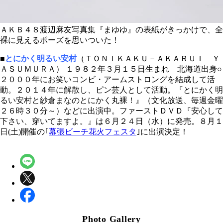
ＡＫＢ４８渡辺麻友写真集『まゆゆ』の表紙がきっかけで、全
裸に見えるポーズを思いついた！
■
とにかく明るい安村
（ＴＯＮＩＫＡＫＵ－ＡＫＡＲＵＩ Ｙ
ＡＳＵＭＵＲＡ） １９８２年３月１５日生まれ 北海道出身○
２０００年にお笑いコンビ・アームストロングを結成して活
動。２０１４年に解散し、ピン芸人として活動。『とにかく明
るい安村と紗倉まなのとにかく丸裸！』（文化放送、毎週金曜
２６時３０分～）などに出演中。ファーストＤＶＤ『安心して
下さい、穿いてますよ。』は６月２４日（水）に発売。８月１
日(土)開催の｢
幕張ビーチ花火フェスタ
｣に出演決定！
Photo Gallery