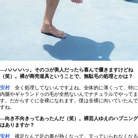
―ハハハハッ。そのコが美人だったら喜んで履きますけどね
（笑）。裸が商売道具ということで、無駄毛の処理とかは？
安村
全く処理してないんですよね。全体的に薄くって、特に
内腿やギャランドゥの毛が全然ないんでナチュラルでやってま
す。だからすぐに全裸になれます。僕は全裸に向いていたんで
すね。
―向き不向きってあったんだ（笑）。裸芸人ゆえのハプニング
はありますか？
安村
裸足なんで足の裏が熱くなって、立っていられなくなる