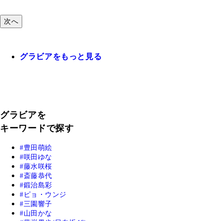
次へ
グラビアをもっと見る
グラビアを
キーワードで探す
豊田萌絵
咲田ゆな
藤水咲桜
斎藤恭代
鍛治島彩
ピョ・ウンジ
三園響子
山田かな