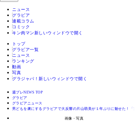
ニュース
グラビア
連載コラム
コミック
キン肉マン
新しいウィンドウで開く
トップ
グラビア一覧
ニュース
ランキング
動画
写真
グラジャパ！
新しいウィンドウで開く
週プレNEWS TOP
グラビア
グラビアニュース
男どもを虜にするグラビアで大反響の片山萌美が１年ぶりに魅せた！「
画像・写真