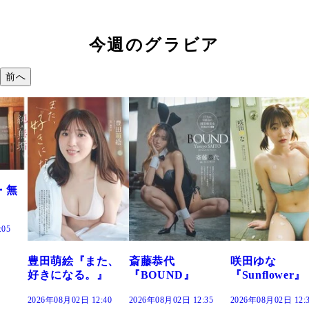
今週のグラビア
前へ
た、
斎藤恭代
咲田ゆな
藤水咲桜『花
』
『BOUND』
『Sunflower』
だまり』
:40
2026年08月02日 12:35
2026年08月02日 12:30
2026年08月02日 12: