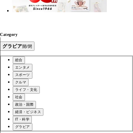
Category
グラビア
開/閉
総合
エンタメ
スポーツ
クルマ
ライフ・文化
社会
政治・国際
経済・ビジネス
IT・科学
グラビア