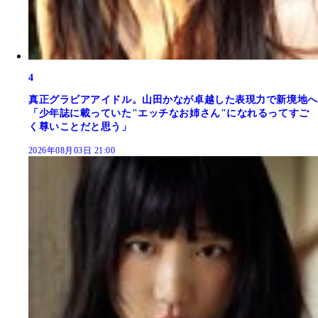
4
真正グラビアアイドル。山田かなが卓越した表現力で新境地へ
「少年誌に載っていた"エッチなお姉さん"になれるってすご
く尊いことだと思う」
2026年08月03日 21:00