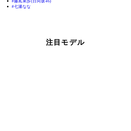
藤嶌果歩(日向坂46)
七瀬なな
注目モデル