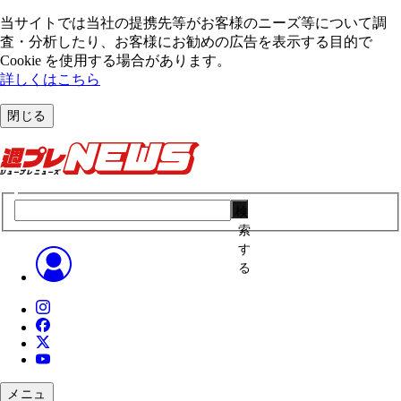
当サイトでは当社の提携先等がお客様のニーズ等について調
査・分析したり、お客様にお勧めの広告を表⽰する⽬的で
Cookie を使⽤する場合があります。
詳しくはこちら
閉じる
検
索
す
る
メニュ