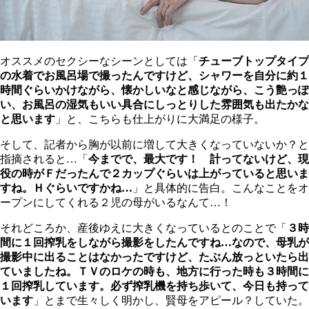
オススメのセクシーなシーンとしては「
チューブトップタイプ
の水着でお風呂場で撮ったんですけど、シャワーを自分に約１
時間ぐらいかけながら、懐かしいなと感じながら、こう艶っぽ
い、お風呂の湿気もいい具合にしっとりした雰囲気も出たかな
と思います
」と、こちらも仕上がりに大満足の様子。
そして、記者から胸が以前に増して大きくなっていないか？と
指摘されると…「
今までで、最大です！ 計ってないけど、現
役の時がＦだったんで２カップぐらいは上がっていると思いま
すね。Ｈぐらいですかね…
」と具体的に告白。こんなことをオ
ープンにしてくれる２児の母がいるなんて…！
それどころか、産後ゆえに大きくなっているとのことで「
３時
間に１回搾乳をしながら撮影をしたんですね…なので、母乳が
撮影中に出ることはなかったですけど、たぶん放っといたら出
ていましたね。ＴＶのロケの時も、地方に行った時も３時間に
１回搾乳しています。必ず搾乳機を持ち歩いて、今日も持って
います
」とまで生々しく明かし、賢母をアピール？していた。