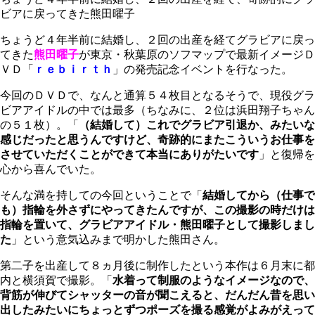
ビアに戻ってきた熊田曜子
ちょうど４年半前に結婚し、２回の出産を経てグラビアに戻っ
てきた
熊田曜子
が東京・秋葉原のソフマップで最新イメージＤ
ＶＤ「
ｒｅｂｉｒｔｈ
」の発売記念イベントを行なった。
今回のＤＶＤで、なんと通算５４枚目となるそうで、現役グラ
ビアアイドルの中では最多（ちなみに、２位は浜田翔子ちゃん
の５１枚）。「
（結婚して）これでグラビア引退か、みたいな
感じだったと思うんですけど、奇跡的にまたこういうお仕事を
させていただくことができて本当にありがたいです
」と復帰を
心から喜んでいた。
そんな満を持しての今回ということで「
結婚してから（仕事で
も）指輪を外さずにやってきたんですが、この撮影の時だけは
指輪を置いて、グラビアアイドル・熊田曜子として撮影しまし
た
」という意気込みまで明かした熊田さん。
第二子を出産して８ヵ月後に制作したという本作は６月末に都
内と横須賀で撮影。「
水着って制服のようなイメージなので、
背筋が伸びてシャッターの音が聞こえると、だんだん昔を思い
出したみたいにちょっとずつポーズを撮る感覚がよみがえって