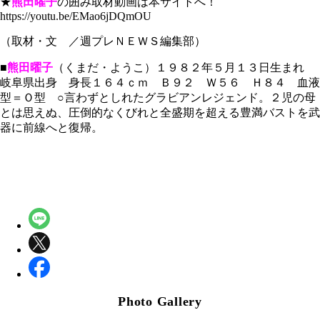
★
熊田曜子
の囲み取材動画は本サイトへ！
https://youtu.be/EMao6jDQmOU
（取材・文 ／週プレＮＥＷＳ編集部）
■
熊田曜子
（くまだ・ようこ）１９８２年５月１３日生まれ
岐阜県出身 身長１６４ｃｍ Ｂ９２ Ｗ５６ Ｈ８４ 血液
型＝Ｏ型 ○言わずとしれたグラビアンレジェンド。２児の母
とは思えぬ、圧倒的なくびれと全盛期を超える豊満バストを武
器に前線へと復帰。
Photo Gallery