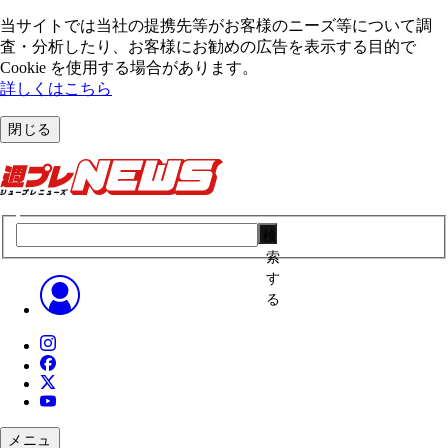
当サイトでは当社の提携先等がお客様のニーズ等について調
査・分析したり、お客様にお勧めの広告を表⽰する⽬的で
Cookie を使⽤する場合があります。
詳しくはこちら
閉じる
検
索
す
る
メニュ