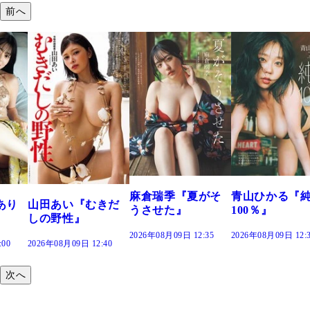
前へ
溝端 葵『もう
つの、あおい
で。』
2026年08月09日 12:
麻倉瑞季『夏がそ
青山ひかる『純度
きだ
うさせた』
100％』
2026年08月09日 12:35
2026年08月09日 12:30
:40
次へ