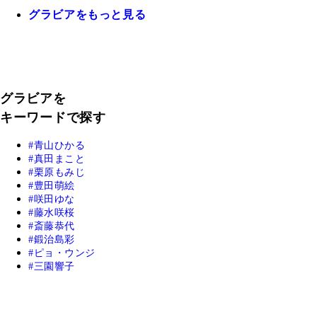
グラビアをもっと見る
グラビアを
キーワードで探す
青山ひかる
真田まこと
栗原もみじ
豊田萌絵
咲田ゆな
藤水咲桜
斎藤恭代
鍛治島彩
ピョ・ウンジ
三園響子