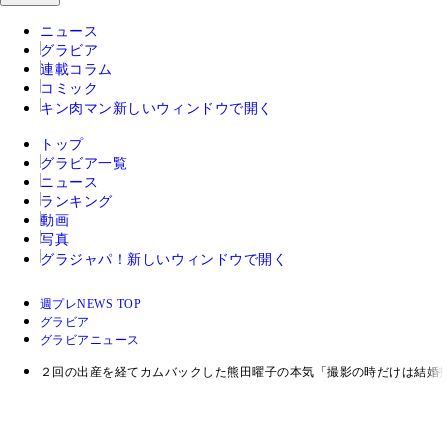
ニュース
グラビア
連載コラム
コミック
キン肉マン
新しいウィンドウで開く
トップ
グラビア一覧
ニュース
ランキング
動画
写真
グラジャパ！
新しいウィンドウで開く
週プレNEWS TOP
グラビア
グラビアニュース
２回の出産を経てカムバックした熊田曜子の本気「撮影の時だけは結婚