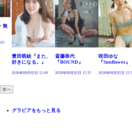
た、
斎藤恭代
咲田ゆな
藤水咲桜『花
』
『BOUND』
『Sunflower』
だまり』
:40
2026年08月02日 12:35
2026年08月02日 12:30
2026年08月02日 12:
次へ
グラビアをもっと見る