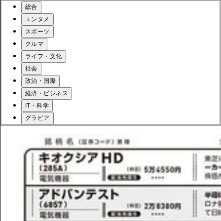
総合
エンタメ
スポーツ
クルマ
ライフ・文化
社会
政治・国際
経済・ビジネス
IT・科学
グラビア