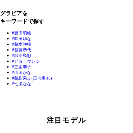
グラビアを
キーワードで探す
豊田萌絵
咲田ゆな
藤水咲桜
斎藤恭代
鍛治島彩
ピョ・ウンジ
三園響子
山田かな
藤嶌果歩(日向坂46)
七瀬なな
注目モデル