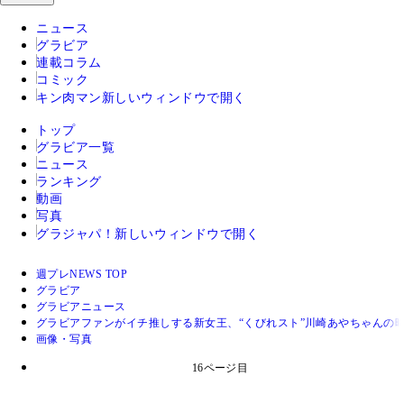
ニュース
グラビア
連載コラム
コミック
キン肉マン
新しいウィンドウで開く
トップ
グラビア一覧
ニュース
ランキング
動画
写真
グラジャパ！
新しいウィンドウで開く
週プレNEWS TOP
グラビア
グラビアニュース
グラビアファンがイチ推しする新女王、“くびれスト”川崎あやちゃんの
画像・写真
16ページ目