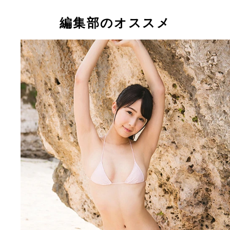
ゃん
「くびれをきれいに見せるポーズ」
編集部のオススメ