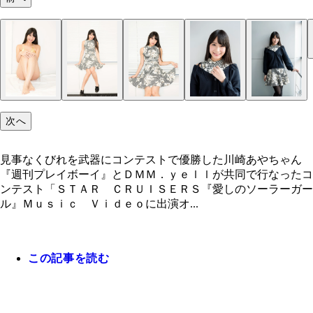
次へ
見事なくびれを武器にコンテストで優勝した川崎あやちゃん
『週刊プレイボーイ』とＤＭＭ．ｙｅｌｌが共同で行なったコ
ンテスト「ＳＴＡＲ ＣＲＵＩＳＥＲＳ『愛しのソーラーガー
ル』Ｍｕｓｉｃ Ｖｉｄｅｏに出演オ...
この記事を読む
見事なくびれを武器にコンテストで優勝した川崎あ
川崎あやちゃんが、研究に研究を重ねた末に編み出