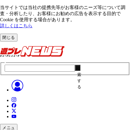
当サイトでは当社の提携先等がお客様のニーズ等について調
査・分析したり、お客様にお勧めの広告を表⽰する⽬的で
Cookie を使⽤する場合があります。
詳しくはこちら
閉じる
検
索
す
る
メニュ