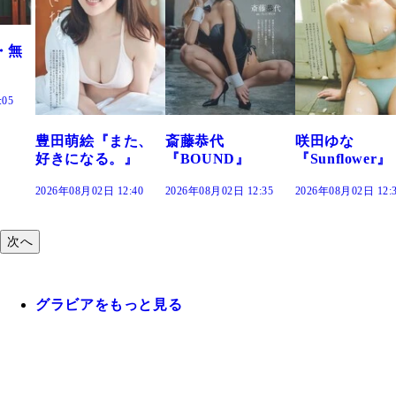
た、
斎藤恭代
咲田ゆな
藤水咲桜『花
』
『BOUND』
『Sunflower』
だまり』
:40
2026年08月02日 12:35
2026年08月02日 12:30
2026年08月02日 12:
次へ
グラビアをもっと見る