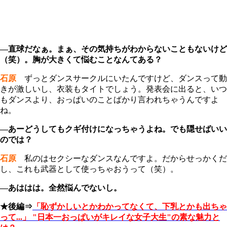
―直球だなぁ。まぁ、その気持ちがわからないこともないけど
（笑）。胸が大きくて悩むことなんてある？
石原
ずっとダンスサークルにいたんですけど、ダンスって動
きが激しいし、衣装もタイトでしょう。発表会に出ると、いつ
もダンスより、おっぱいのことばかり言われちゃうんですよ
ね。
―あーどうしてもクギ付けになっちゃうよね。でも隠せばいい
のでは？
石原
私のはセクシーなダンスなんですよ。だからせっかくだ
し、これも武器として使っちゃおうって（笑）。
―あははは。全然悩んでないし。
★後編⇒
「恥ずかしいとかわかってなくて、下乳とかも出ちゃ
って...」 "日本一おっぱいがキレイな女子大生"の素な魅力と