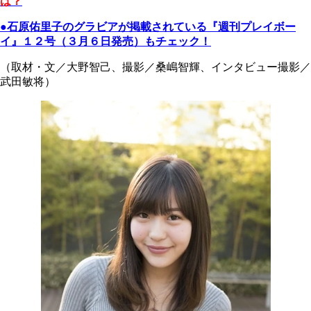
は？
●
石原佑里子
のグラビアが掲載されている『週刊プレイボー
イ』１２号（３月６日発売）もチェック！
（取材・文／大野智己、撮影／桑嶋智輝、インタビュー撮影／
武田敏将）