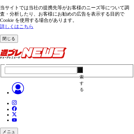
当サイトでは当社の提携先等がお客様のニーズ等について調
査・分析したり、お客様にお勧めの広告を表⽰する⽬的で
Cookie を使⽤する場合があります。
詳しくはこちら
閉じる
検
索
す
る
メニュ