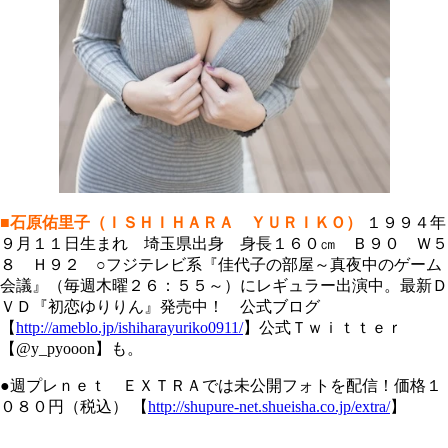
■石原佑里子（ＩＳＨＩＨＡＲＡ ＹＵＲＩＫＯ）
１９９４年
９月１１日生まれ 埼玉県出身 身長１６０㎝ Ｂ９０ Ｗ５
８ Ｈ９２ ○フジテレビ系『佳代子の部屋～真夜中のゲーム
会議』（毎週木曜２６：５５～）にレギュラー出演中。最新Ｄ
ＶＤ『初恋ゆりりん』発売中！ 公式ブログ
【
http://ameblo.jp/ishiharayuriko0911/
】公式Ｔｗｉｔｔｅｒ
【@y_pyooon】も。
●週プレｎｅｔ ＥＸＴＲＡでは未公開フォトを配信！価格１
０８０円（税込） 【
http://shupure-net.shueisha.co.jp/extra/
】