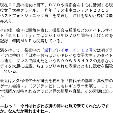
現在２２歳の彼女は目下、ＤＶＤや撮影会を中心に活躍する現
役女子大生グラドル。一昨年「ミス湘南コンテスト２０１５
ベストフォトジェニック賞」を受賞し、注目を集めた後に芸能
界入り。
その後、徐々に頭角を表し、撮影会＆通販などのアイドルサイ
ト『東京Ｌｉｌｙ』では２０１６年ＤＶＤ年間売り上げ１位を
記録、年間ＭＶＰも受賞している。
満を持して、発売中の
『週刊プレイボーイ』１２号
では初グラ
ビアに挑戦！「日本一おっぱいがキレイな女子大生」のタイト
ル通り、ダンスで鍛えたというＢ９０Ｗ５８Ｈ９２の見事なボ
ディを大胆に披露。ちょっぴり照れた表情とともに読者を悩殺
している。
最近は大久保佳代子が司会を務める『佳代子の部屋～真夜中の
ゲーム会議～』（フジテレビ）にもレギュラー出演し、ますま
す活躍が期待されるグラビア界の新星を直撃、その素顔に迫っ
た！
―おっ！ 今日はわざわざ胸の開いた服で来てくれたんです
か。なんだか照れますね～。