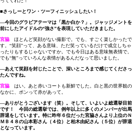
ってくれた！
■さっしーとワン・ツーフィニッシュしたい！
―今回のグラビアテーマは「黒か白か？」。ジャッジメントを
前にしたアイドルの“強さ”を表現していただきました。
宮脇
ほとんど笑顔がない撮影で。でも、すごく楽しかったで
す。“笑顔”って、ある意味、ただ笑っているだけで成立しちゃ
ったりもするじゃないですか。でも今日はある意味無表情で。
でも“無”っていろんな表情があるんだなって思いました。
―あえて笑顔を封じたことで、深いところまで感じてくださっ
たんですね。
宮脇
はい。あと赤いコートも新鮮でした。白と黒の世界観の
なかに、ポンって赤があって。
―ありがとうございます（笑）。そして、いよいよ総選挙目前
です！ 今回の総選挙では、例年以上に多くのメンバーが出馬
辞退をしています。特に昨年６位だった宮脇さんより上位のＮ
ＭＢ４８の山本彩さん（４位）と柏木由紀さん（５位）が辞退
となっています。