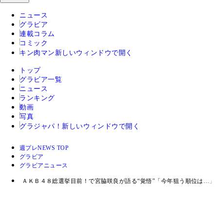
ニュース
グラビア
連載コラム
コミック
キン肉マン
新しいウィンドウで開く
トップ
グラビア一覧
ニュース
ランキング
動画
写真
グラジャパ！
新しいウィンドウで開く
週プレNEWS TOP
グラビア
グラビアニュース
ＡＫＢ４８総選挙目前！で宮脇咲良が語る“覚悟”「今年狙う順位は…」