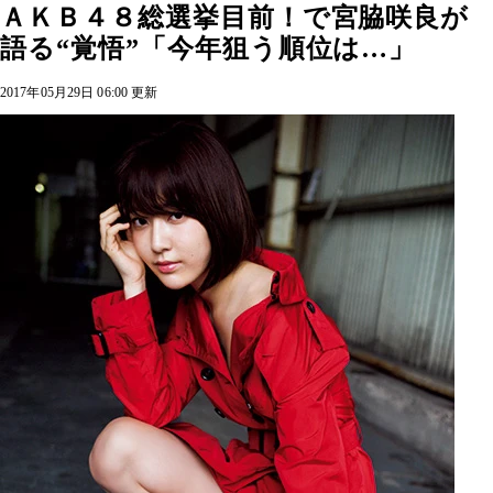
ＡＫＢ４８総選挙目前！で宮脇咲良が
語る“覚悟”「今年狙う順位は…」
2017年05月29日 06:00 更新