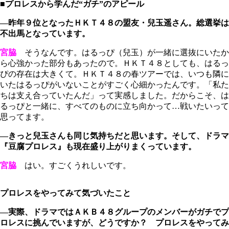
■プロレスから学んだ“ガチ”のアピール
―昨年９位となったＨＫＴ４８の盟友・兒玉遥さん。総選挙は
不出馬となっています。
宮脇
そうなんです。はるっぴ（兒玉）が一緒に選抜にいたか
ら心強かった部分もあったので。ＨＫＴ４８としても、はるっ
ぴの存在は大きくて。ＨＫＴ４８の春ツアーでは、いつも隣に
いたはるっぴがいないことがすごく心細かったんです。「私た
ちは支え合っていたんだ」って実感しました。だからこそ、は
るっぴと一緒に、すべてのものに立ち向かって…戦いたいって
思ってます。
―きっと兒玉さんも同じ気持ちだと思います。そして、ドラマ
『豆腐プロレス』も現在盛り上がりまくっています。
宮脇
はい。すごくうれしいです。
プロレスをやってみて気づいたこと
―実際、ドラマではＡＫＢ４８グループのメンバーがガチでプ
ロレスに挑んでいますが、どうですか？ プロレスをやってみ