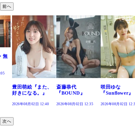
前へ
・無
:05
豊田萌絵『また、
斎藤恭代
咲田ゆな
好きになる。』
『BOUND』
『Sunflower』
2026年08月02日 12:40
2026年08月02日 12:35
2026年08月02日 12:
次へ