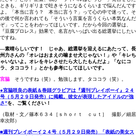
ときも、ギリギリまで吐きそうになるくらいまで悩んだんです
よ。「本当に言う？ 本当に言う？」って心の中で迷って。そ
の後で何か言われても「そういう言葉を言うくらい本気なんだ
ぞ」ってことをわかってほしいです。だから今回の選挙は、
『豆腐プロレス』効果で、名言がいっぱい出る総選挙にしたい
ですね。
―素晴らしいです！ じゃあ、総選挙を迎えるにあたって、長
州力さんの「オレはおまえの噛ませ犬じゃない！」や「キレち
ゃいないよ。オレをキレさせたら大したもんだよ」「なにコ
ラ、タココラ！」とかも参考にしてほしいです。
宮脇
そうですね（笑）。勉強します。タココラ（笑）。
●宮脇咲良の表紙＆巻頭グラビアは『週刊プレイボーイ』２４
号（５月２９日発売）に掲載。彼女が表現したアイドルの“強
さ
”
を、ご覧ください！
（取材・文／篠本６３４［ｓｈｏｒｔ ｃｕｔ］ 撮影／細居
幸次郎）
■週刊プレイボーイ２４号（５月２９日発売）「表紙の美女ス