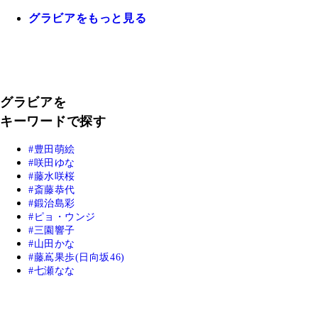
グラビアをもっと見る
グラビアを
キーワードで探す
豊田萌絵
咲田ゆな
藤水咲桜
斎藤恭代
鍛治島彩
ピョ・ウンジ
三園響子
山田かな
藤嶌果歩(日向坂46)
七瀬なな