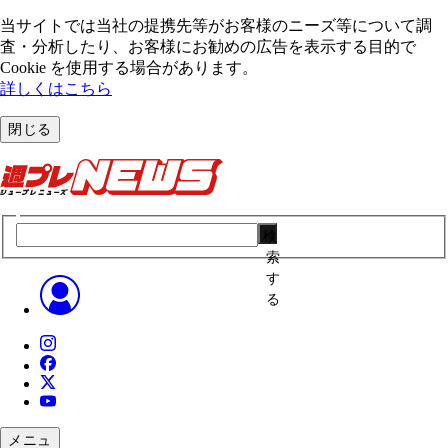
当サイトでは当社の提携先等がお客様のニーズ等について調
査・分析したり、お客様にお勧めの広告を表⽰する⽬的で
Cookie を使⽤する場合があります。
詳しくはこちら
閉じる
検
索
す
る
メニュ