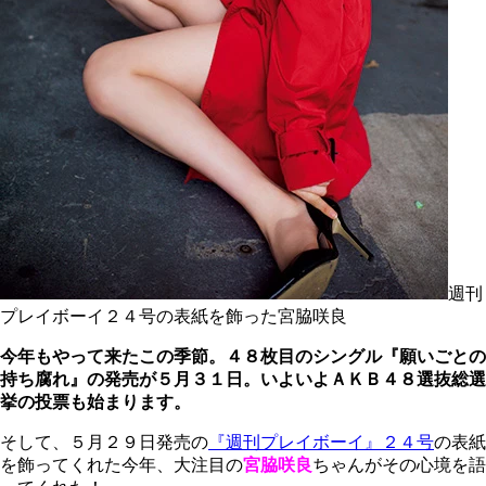
週刊
プレイボーイ２４号の表紙を飾った宮脇咲良
今年もやって来たこの季節。４８枚目のシングル『願いごとの
持ち腐れ』の発売が５月３１日。いよいよＡＫＢ４８選抜総選
挙の投票も始まります。
そして、５月２９日発売の
『週刊プレイボーイ』２４号
の表紙
を飾ってくれた今年、大注目の
宮脇咲良
ちゃんがその心境を語