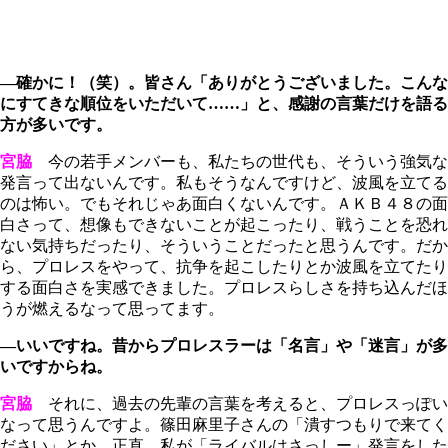
―確かに！（笑）。皆さん「ありがとうございました。こんな
にすてきな順位をいただいて……」と、感謝の言葉だけを語る
方が多いです。
宮脇
今の若手メンバーも、私たちの世代も、そういう強気な
発言って出ないんです。私もそうなんですけど、波風を立てる
のは怖い。でもそれじゃあ面白くないんです。ＡＫＢ４８の面
白さって、想像もできないことが起こったり、戦うことを恐れ
ない気持ちだったり、そういうことだったと思うんです。だか
ら、プロレスをやって、抗争を起こしたりとか波風を立てたり
する面白さを実感できました。プロレスらしさを持ち込んだほ
うが燃えるなって思ってます。
―いいですね。昔からプロレスラーは「名言」や「迷言」が多
いですからね。
宮脇
それに、過去の先輩の言葉を考えると、プロレスっぽい
なって思うんですよ。篠田麻里子さんの「潰すつもりで来てく
ださい」とか。正直、私が「ライバルはさっしー」発言をした