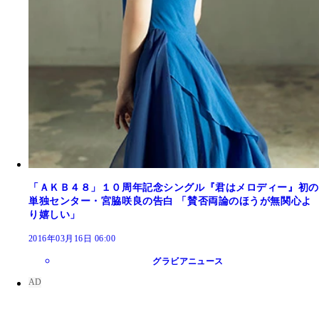
「ＡＫＢ４８」１０周年記念シングル『君はメロディー』初の
単独センター・宮脇咲良の告白 「賛否両論のほうが無関心よ
り嬉しい」
2016年03月16日 06:00
グラビアニュース