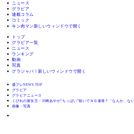
ニュース
グラビア
連載コラム
コミック
キン肉マン
新しいウィンドウで開く
トップ
グラビア一覧
ニュース
ランキング
動画
写真
グラジャパ！
新しいウィンドウで開く
週プレNEWS TOP
グラビア
グラビアニュース
くびれの新女王・川崎あやが“ちっぱい”狙いでＮＧ連発？「なんか、な
画像・写真