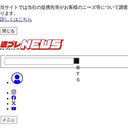
当サイトでは当社の提携先等がお客様のニーズ等について調査・
ります。
詳しくはこちら
閉じる
検
索
す
る
メニュ