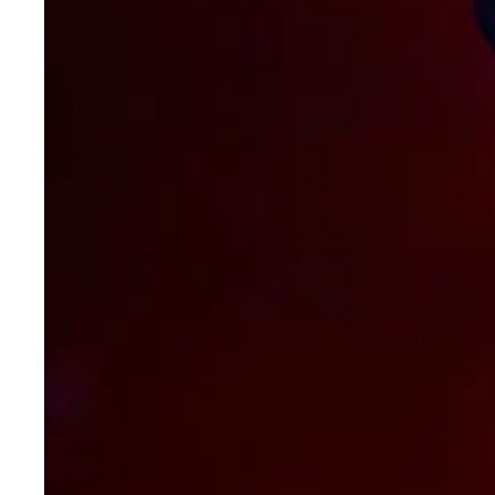
ミスＦＬＡＳＨ２０１６グランプリで、くびれでグ