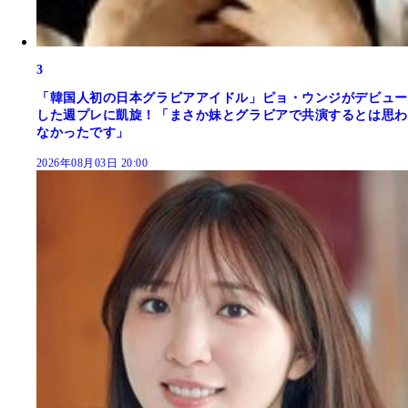
3
「韓国人初の日本グラビアアイドル」ピョ・ウンジがデビュー
した週プレに凱旋！「まさか妹とグラビアで共演するとは思わ
なかったです」
2026年08月03日 20:00