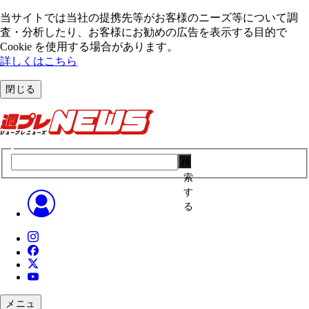
当サイトでは当社の提携先等がお客様のニーズ等について調
査・分析したり、お客様にお勧めの広告を表⽰する⽬的で
Cookie を使⽤する場合があります。
詳しくはこちら
閉じる
検
索
す
る
メニュ