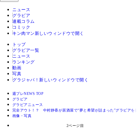
ニュース
グラビア
連載コラム
コミック
キン肉マン
新しいウィンドウで開く
トップ
グラビア一覧
ニュース
ランキング
動画
写真
グラジャパ！
新しいウィンドウで開く
週プレNEWS TOP
グラビア
グラビアニュース
完全アウト！？ 中村静香が居酒屋で“夢と希望が詰まった”グラビアを
画像・写真
2ページ目