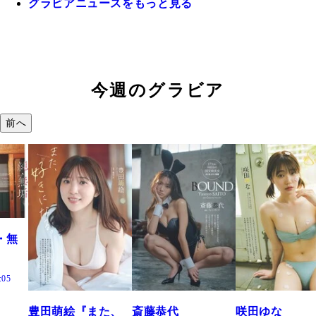
グラビアニュースをもっと見る
今週のグラビア
前へ
萌絵『また、
斎藤恭代
咲田ゆな
藤水