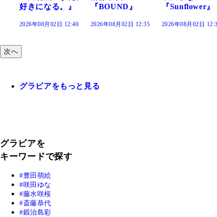
になる。』
『BOUND』
『Sunflower』
だま
年08月02日 12:40
2026年08月02日 12:35
2026年08月02日 12:30
2026年
次へ
グラビアをもっと見る
グラビアを
キーワードで探す
豊田萌絵
咲田ゆな
藤水咲桜
斎藤恭代
鍛治島彩