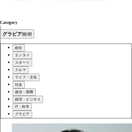
Category
グラビア
開/閉
総合
エンタメ
スポーツ
クルマ
ライフ・文化
社会
政治・国際
経済・ビジネス
IT・科学
グラビア