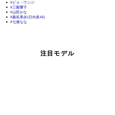
ピョ・ウンジ
三園響子
山田かな
藤嶌果歩(日向坂46)
七瀬なな
注目モデル