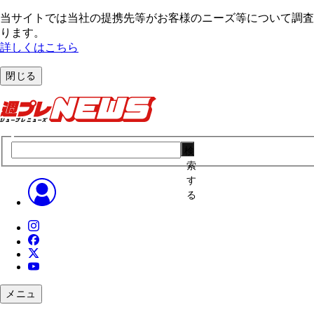
当サイトでは当社の提携先等がお客様のニーズ等について調査・
ります。
詳しくはこちら
閉じる
検
索
す
る
メニュ