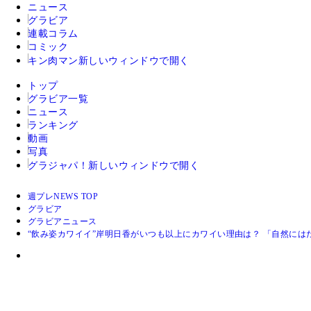
ニュース
グラビア
連載コラム
コミック
キン肉マン
新しいウィンドウで開く
トップ
グラビア一覧
ニュース
ランキング
動画
写真
グラジャパ！
新しいウィンドウで開く
週プレNEWS TOP
グラビア
グラビアニュース
“飲み姿カワイイ”岸明日香がいつも以上にカワイい理由は？ 「自然に