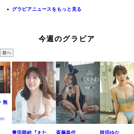
グラビアニュースをもっと見る
今週のグラビア
前へ
また、
斎藤恭代
咲田ゆな
藤水咲桜『花