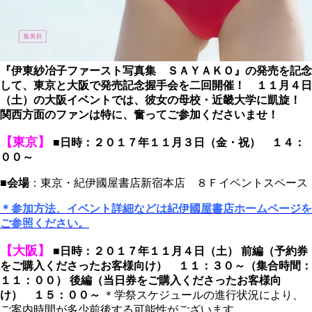
『伊東紗冶子ファースト写真集 ＳＡＹＡＫＯ』の発売を記念
して、東京と大阪で発売記念握手会を二回開催！ １１月４日
（土）の大阪イベントでは、彼女の母校・近畿大学に凱旋！
関西方面のファンは特に、奮ってご参加くださいませ！
【東京】
■日時：２０１７年１１月３日（金・祝） １４：
００～
■
会場
：東京・紀伊國屋書店新宿本店 ８Ｆイベントスペース
＊参加方法、イベント詳細などは紀伊國屋書店ホームページを
ご参照ください。
【大阪】
■日時：２０１７年１１月４日（土） 前編（予約券
をご購入くださったお客様向け） １１：３０～（集合時間：
１１：００） 後編（当日券をご購入くださったお客様向
け） １５：００～
＊学祭スケジュールの進行状況により、
ご案内時間が多少前後する可能性がございます。