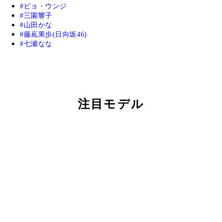
ピョ・ウンジ
三園響子
山田かな
藤嶌果歩(日向坂46)
七瀬なな
注目モデル