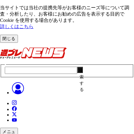
当サイトでは当社の提携先等がお客様のニーズ等について調
査・分析したり、お客様にお勧めの広告を表⽰する⽬的で
Cookie を使⽤する場合があります。
詳しくはこちら
閉じる
検
索
す
る
メニュ