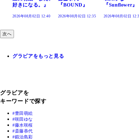
。』
『BOUND』
『Sunflower』
だまり』
2:40
2026年08月02日 12:35
2026年08月02日 12:30
2026年08月02日 12
次へ
グラビアをもっと見る
グラビアを
キーワードで探す
豊田萌絵
咲田ゆな
藤水咲桜
斎藤恭代
鍛治島彩