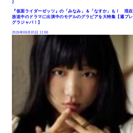
2
『仮面ライダーゼッツ』の「みなみ」＆「なすか」も！ 現在
放送中のドラマに出演中のモデルのグラビアを大特集【週プレ
グラジャパ！】
2026年08月05日 12:00