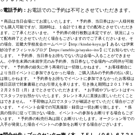
○
電話予約：
お電話でのご予約は不可とさせていただきます。
＊商品は当日会場にてお渡しいたします。
＊予約券、当日券はお一人様何枚
でも購入可能ですが、混雑時は、１会計で１枚までの配布とさせていただき
ます。ご了承くださいませ。
＊予約券の発行枚数は未定ですが、状況によっ
て配布終了とさせていただく場合もございますのでご了承くださいませ。そ
の場合、近畿大学校友会ホームページ【http://kindai-koyu.jp/】あるいは伊東
紗冶子オフィシャルブログ【https://ameblo.jp/sayako--ito/】にてお知らせいた
します。
＊予約券、当日券をお持ちでない方は会場へ入ることができませ
ん。小学生未満の未就学児のみ予約券、当日券なしで会場内への同伴が可能
です。
＊予約券の紛失に伴う再発行は一切致しかねます。
＊お客様都合に
より当日イベントに参加できなかった場合、ご購入済みの予約券の払い戻し
は致しかねます。
＊予約券をお持ちでイベントに参加できなかったお客様は
後日店頭で対象書籍とのお引替えを承ります。引き換え期間は２０１７年１
２月２５日（月）までとさせていただきます。
＊お手紙やプレゼントはすべ
てスタッフがお預かりいたします。タレント本人に直接お渡しいただくこと
はできません。
＊手荷物は入口でスタッフが確認させていただく場合がござ
います。
＊イベント会場での写真撮影・録音は一切お断り致します。
＊係
員の指示に従って頂けない場合、イベントへの参加をお断りする場合もござ
います。
＊予約券の転売行為は固くお断りいたします。オークション等での
入手が発覚した場合イベントへの参加をお断りする場合がございます。
■問合せ先：ブックセンター梅ノ木 ＴＥＬ （０６）６７２１