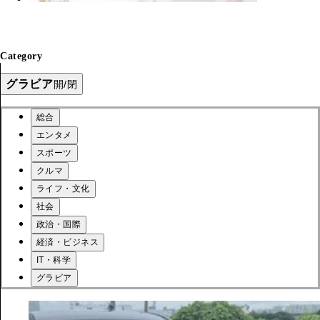
Category
グラビア
開/閉
総合
エンタメ
スポーツ
クルマ
ライフ・文化
社会
政治・国際
経済・ビジネス
IT・科学
グラビア