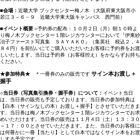
■会場：
近畿大学 ブックセンター梅ノ木 （大阪府東大阪市小
若江３－６－９ 近畿大学東大阪キャンパス 西門前）
■イベント概要
○予約券の配布：１０月２日（月）朝１０時よ
り梅ノ木ブックセンター１階レジカウンターにおいて『伊東紗
冶子ファースト写真集 ＳＡＹＡＫＯ』（集英社 税込２，４
８４円）を前払いにてご購入いただいたお客様に予約券をお渡
しいたします。当日は予約券（お客様控え）をかならずお持ち
ください。
サイン本お渡し＋
★参加特典★
＊一冊券のみの販売です
握手
○
当日券（写真集引換券・握手券）について：
イベント当日
は、当日券の販売も予定しております。当日券の参加特典は
【白本（サインなしの本）お渡し＋握手】とさせていただきま
す。当日券は梅ノ木ブックセンター１階レジカウンターでお求
めいただけます。当日券の販売は１１月４日（土）１３：３０
～１７：００とさせていただきます。また、当日券のお客様に
は何冊かに一冊【当たり】として白本ではなくサイン本をお渡
しする予定です。