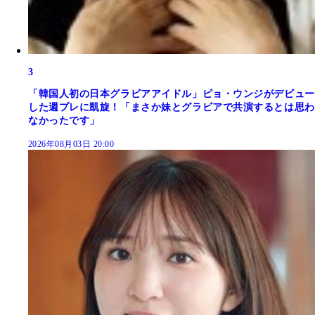
3
「韓国人初の日本グラビアアイドル」ピョ・ウンジがデビュー
した週プレに凱旋！「まさか妹とグラビアで共演するとは思わ
なかったです」
2026年08月03日 20:00