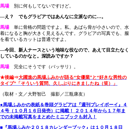
馬場
別に何もしてないですけど。
―え？ でもグラビアではあんなに立派なのに…。
馬場
単に骨格の問題ですよ。私、あばら骨が小さいので、水
着になると胸が大きく見えるんです。グラビアの写真でも、服
を着ているカットは普通ですよ。
―今回、新人ナースという地味な役なので、あえて目立たなく
しているのかなと。深読みですか？
馬場
完全にそうです（バッサリ）。
★後編⇒
大躍進の馬場ふみかが語る“女優業”と“好きな男性の
タイプ”「そういう質問、久しぶりにきましたね（笑）」
（取材・文／大野智己 撮影／三瓶康友）
●
馬場ふみか
の表紙＆巻頭グラビアは『週刊プレイボーイ』４
４号（１０月１６日発売）に掲載！ ２０１４年から１７年ま
での未掲載写真をまとめたミニブックも封入！
■『馬場ふみか２０１８カレンダーブック』は１０月１８日