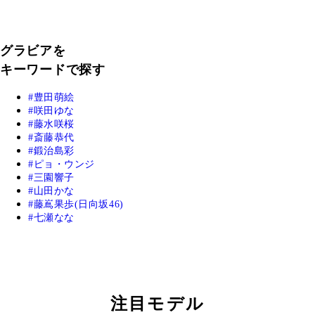
グラビアを
キーワードで探す
豊田萌絵
咲田ゆな
藤水咲桜
斎藤恭代
鍛治島彩
ピョ・ウンジ
三園響子
山田かな
藤嶌果歩(日向坂46)
七瀬なな
注目モデル