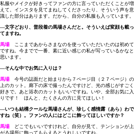
私服やメイクが好きってファンの方に言っていただくことが増
えて。インスタを見てまねしてくださったり、そういう声を意
識した部分はあります。だから、自分の私服も入っています。
―文字どおり、普段着の馬場さんだと。そういえば変顔も載っ
てますね。
馬場
ここまであからさまなのを使っていただいたのは初めて
ですね。今までで一番、素に近い感じの私が写っているかなと
思います。
―そんな中でお気に入りは？
馬場
今号の誌面だと始まりから７ページ目（２７ページ）の
上のカット。廊下の床で撮ったんですけど、光の感じがすごく
好きで。あと浴衣のカットもいいですね。いや、全部お気に入
りです！ ほんと、たくさんの方に見てほしい！
―いつも結構クールな馬場さんが、珍しく感情露（あら）わで
すね（笑）。ファンの人にはどこに飾ってほしいですか？
馬場
どこでもいいですけれど、自分が見て、テンションが上
がる場所に飾ってもらえるとうれしいですね。