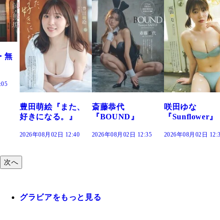
田萌絵『また、
斎藤恭代
咲田ゆな
藤
きになる。』
『BOUND』
『Sunflower』
だ
26年08月02日 12:40
2026年08月02日 12:35
2026年08月02日 12:30
202
次へ
グラビアをもっと見る