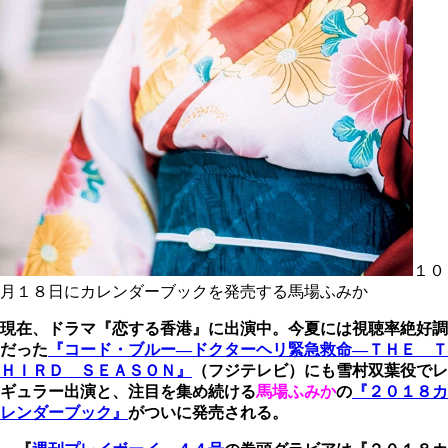
１０
月１８日にカレンダーブックを発売する馬場ふみか
現在、ドラマ『恋する香港』に出演中。今夏には視聴率絶好調
だった
『コード・ブルー―ドクターヘリ緊急救命―ＴＨＥ Ｔ
ＨＩＲＤ ＳＥＡＳＯＮ』
（フジテレビ）にも雪村双葉役でレ
ギュラー出演と、注目を集め続ける
馬場ふみか
の
『２０１８カ
レンダーブック』
がついに発売される。