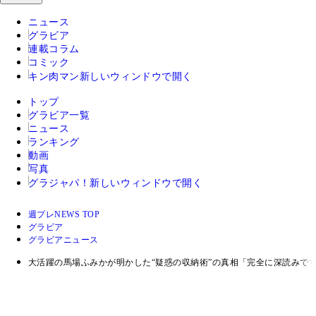
ニュース
グラビア
連載コラム
コミック
キン肉マン
新しいウィンドウで開く
トップ
グラビア一覧
ニュース
ランキング
動画
写真
グラジャパ！
新しいウィンドウで開く
週プレNEWS TOP
グラビア
グラビアニュース
大活躍の馬場ふみかが明かした“疑惑の収納術”の真相「完全に深読みで