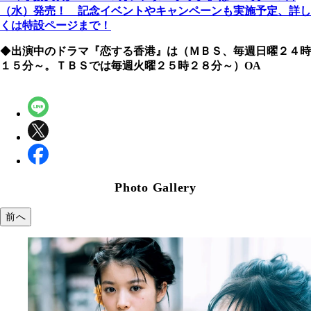
（水）発売！ 記念イベントやキャンペーンも実施予定、詳し
くは特設ページまで！
◆
出演中のドラマ『恋する香港』は
（ＭＢＳ、毎週日曜２４時
１５分～。ＴＢＳでは毎週火曜２５時２８分～）OA
Photo Gallery
前へ