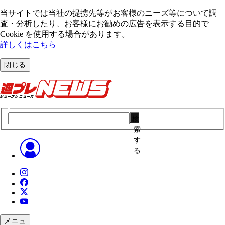
当サイトでは当社の提携先等がお客様のニーズ等について調
査・分析したり、お客様にお勧めの広告を表⽰する⽬的で
Cookie を使⽤する場合があります。
詳しくはこちら
閉じる
検
索
す
る
メニュ