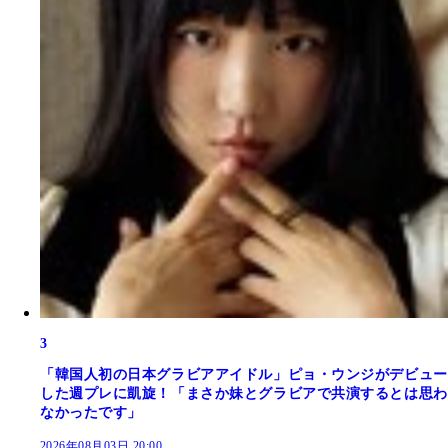
3
「韓国人初の日本グラビアアイドル」ピョ・ウンジがデビュー
した週プレに凱旋！「まさか妹とグラビアで共演するとは思わ
なかったです」
2026年08月03日 20:00