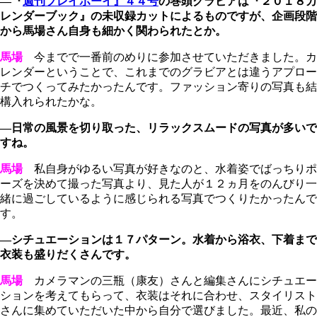
―『
週刊プレイボーイ』４４号
の巻頭グラビアは『２０１８カ
レンダーブック』の未収録カットによるものですが、企画段階
から馬場さん自身も細かく関わられたとか。
馬場
今までで一番前のめりに参加させていただきました。カ
レンダーということで、これまでのグラビアとは違うアプロー
チでつくってみたかったんです。ファッション寄りの写真も結
構入れられたかな。
―日常の風景を切り取った、リラックスムードの写真が多いで
すね。
馬場
私自身がゆるい写真が好きなのと、水着姿でばっちりポ
ーズを決めて撮った写真より、見た人が１２ヵ月をのんびり一
緒に過ごしているように感じられる写真でつくりたかったんで
す。
―シチュエーションは１７パターン。水着から浴衣、下着まで
衣装も盛りだくさんです。
馬場
カメラマンの三瓶（康友）さんと編集さんにシチュエー
ションを考えてもらって、衣装はそれに合わせ、スタイリスト
さんに集めていただいた中から自分で選びました。最近、私の