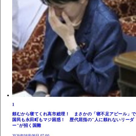
1
頼むから寝てくれ高市総理！ まさかの「寝不足アピール」で
国民も永田町もマジ困惑！ 歴代屈指の"人に頼れないリーダ
ー"が招く国難
2026年08月09日 07:00