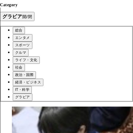
Category
グラビア
開/閉
総合
エンタメ
スポーツ
クルマ
ライフ・文化
社会
政治・国際
経済・ビジネス
IT・科学
グラビア