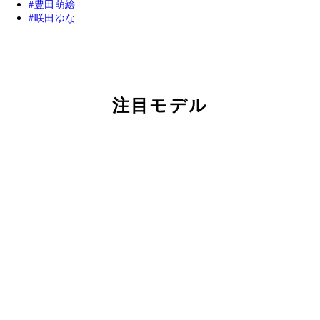
豊田萌絵
咲田ゆな
注目モデル