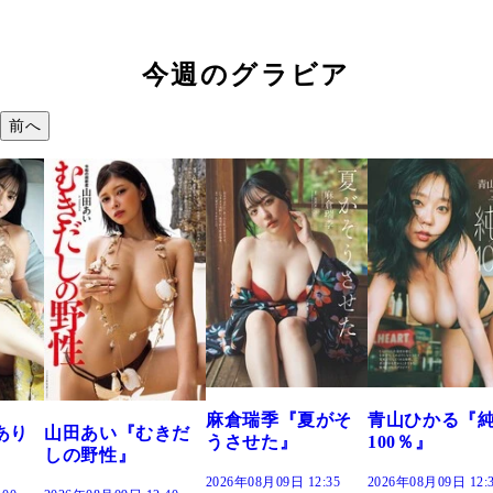
今週のグラビア
前へ
溝端 葵『もう
つの、あおい
で。』
2026年08月09日 12:
麻倉瑞季『夏がそ
青山ひかる『純度
きだ
うさせた』
100％』
2026年08月09日 12:35
2026年08月09日 12:30