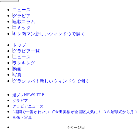
ニュース
グラビア
連載コラム
コミック
キン肉マン
新しいウィンドウで開く
トップ
グラビア一覧
ニュース
ランキング
動画
写真
グラジャパ！
新しいウィンドウで開く
週プレNEWS TOP
グラビア
グラビアニュース
“福岡で一番かわいいコ”今田美桜が全国区人気に！ ＣＳ始球式から月
画像・写真
4ページ目