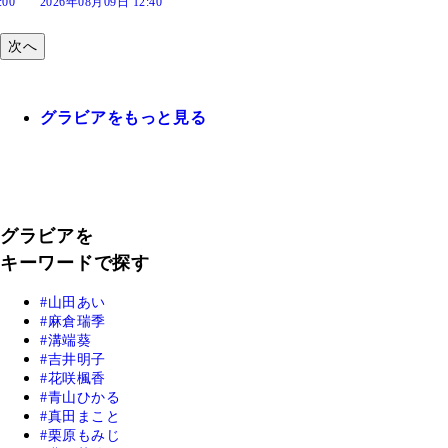
:40
次へ
グラビアをもっと見る
グラビアを
キーワードで探す
山田あい
麻倉瑞季
溝端葵
吉井明子
花咲楓香
青山ひかる
真田まこと
栗原もみじ