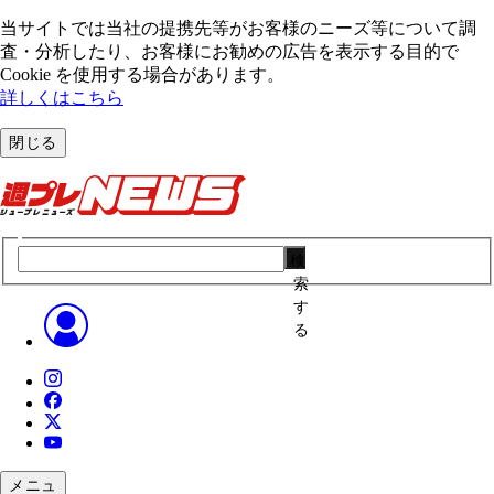
当サイトでは当社の提携先等がお客様のニーズ等について調
査・分析したり、お客様にお勧めの広告を表⽰する⽬的で
Cookie を使⽤する場合があります。
詳しくはこちら
閉じる
検
索
す
る
メニュ