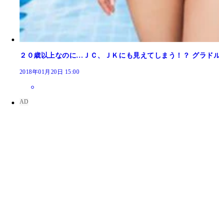
２０歳以上なのに...ＪＣ、ＪＫにも見えてしまう！？ グラ
2018年01月20日 15:00
倉持由香 ＨＩＰ１００ｃｍ１９９１年１１月６日