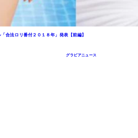
ドル「合法ロリ番付２０１８年」発表【前編】
グラビアニュース
生まれ 身長１６７ｃｍ 『週刊プレイボーイ』２０１７年５