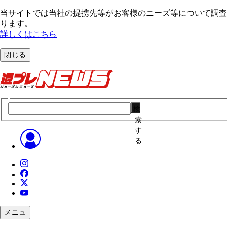
当サイトでは当社の提携先等がお客様のニーズ等について調査・
ります。
詳しくはこちら
閉じる
検
索
す
る
メニュ