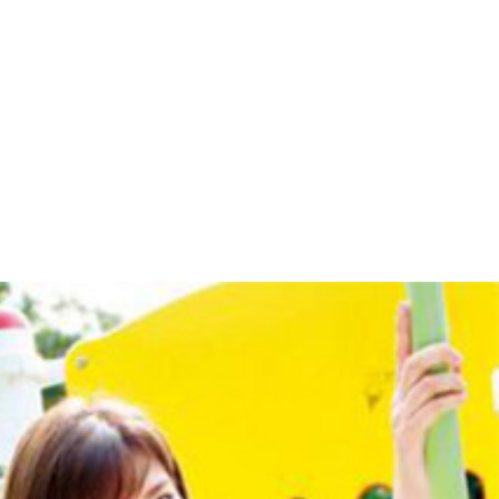
ャル増刊』（ＮＥＷ ＹＥＡＲ ２０１７）
付く汗が鬱陶しく嫌気がさした、でも、君を見た瞬間、僕は、