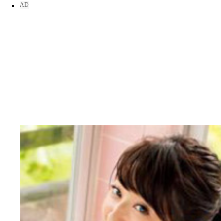
鈴木ふみ奈 ＨＩＰ９３ｃｍ１９９０年７月５日生
朝祐比奈未 ＨＩＰ８９ｃｍ１９９１年１２月９日
時の夏に戻ったんだ。』（エスデジタル）
森咲智美 ＨＩＰ８８ｃｍ１９９２年８月１２日生
志崎ひなた ＨＩＰ９６ｃｍ１９９７年１月２１日
吉野七宝実 ＨＩＰ８８ｃｍ１９９１年３月５日生