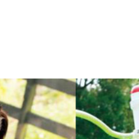
まれ 身長１６７ｃｍ 『週刊プレイボーイ グラビアスペシ
生まれ 身長１６２ｃｍ 『あの日、噎せかえる暑さで纏わり
まれ 身長１６０ｃｍ 『Ｐａｎｄｏｒａ』（竹書房）
生まれ 身長１７２ｃｍ 『トロピカーナ』（グラビジョン）
まれ 身長１６６ｃｍ 『ももきぶん』（グラッソ）