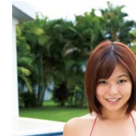
美巨尻グラドルの倉持由香（左）と鈴木ふみ奈（右