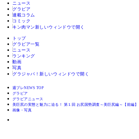
ニュース
グラビア
連載コラム
コミック
キン肉マン
新しいウィンドウで開く
トップ
グラビア一覧
ニュース
ランキング
動画
写真
グラジャパ！
新しいウィンドウで開く
週プレNEWS TOP
グラビア
グラビアニュース
美巨尻の実態と魅力に迫る！ 第１回 お尻国勢調査～美巨尻編～【前編】
画像・写真