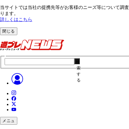
当サイトでは当社の提携先等がお客様のニーズ等について調査・
ります。
詳しくはこちら
閉じる
検
索
す
る
メニュ