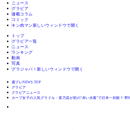
ニュース
グラビア
連載コラム
コミック
キン肉マン
新しいウィンドウで開く
トップ
グラビア一覧
ニュース
ランキング
動画
写真
グラジャパ！
新しいウィンドウで開く
週プレNEWS TOP
グラビア
グラビアニュース
カープ女子の人気グラドル・菜乃花が初の"赤い水着"で日本一祈願？ 野球