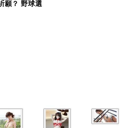
祈願？ 野球選