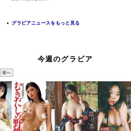
グラビアニュースをもっと見る
今週のグラビア
前へ
溝端 葵
つの、