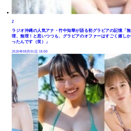
2
ラジオ沖縄の人気アナ・竹中知華が語る初グラビアの記憶「無
理、無理！と思いつつも、グラビアのオファーはすごく嬉しか
ったんです（笑）」
2026年08月01日 18:00