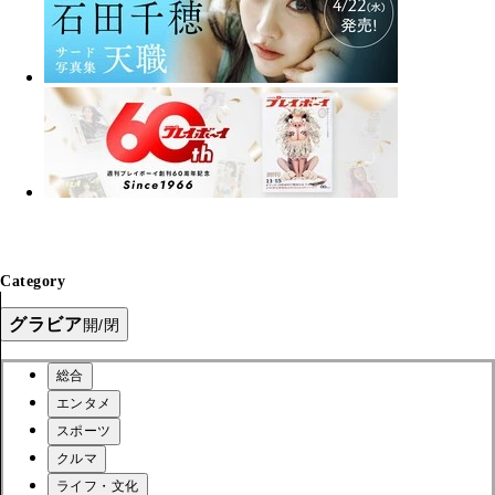
Category
グラビア
開/閉
総合
エンタメ
スポーツ
クルマ
ライフ・文化