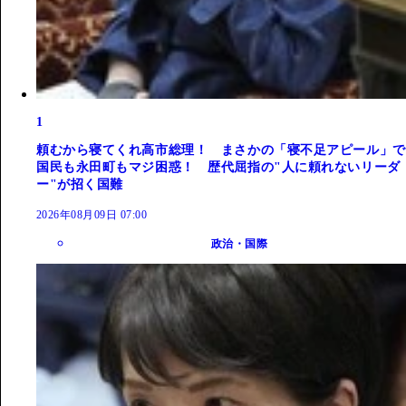
1
頼むから寝てくれ高市総理！ まさかの「寝不足アピール」で
国民も永田町もマジ困惑！ 歴代屈指の"人に頼れないリーダ
ー"が招く国難
2026年08月09日 07:00
政治・国際