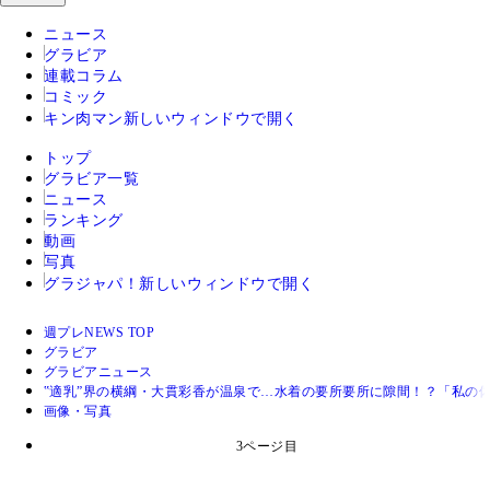
ニュース
グラビア
連載コラム
コミック
キン肉マン
新しいウィンドウで開く
トップ
グラビア一覧
ニュース
ランキング
動画
写真
グラジャパ！
新しいウィンドウで開く
週プレNEWS TOP
グラビア
グラビアニュース
‟適乳”界の横綱・大貫彩香が温泉で…水着の要所要所に隙間！？「私の
画像・写真
3ページ目