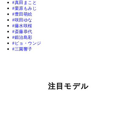
真田まこと
栗原もみじ
豊田萌絵
咲田ゆな
藤水咲桜
斎藤恭代
鍛治島彩
ピョ・ウンジ
三園響子
注目モデル