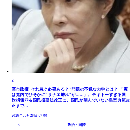
2
高市政権"それ急ぐ必要ある？"問題の不穏な力学とは？ 「実
は党内でひそかに"サナエ離れ"が......」。テキトーすぎる国
旗損壊罪＆国民投票法改正に、国民が望んでいない皇室典範改
正まで...
2026年06月28日 07:00
政治・国際