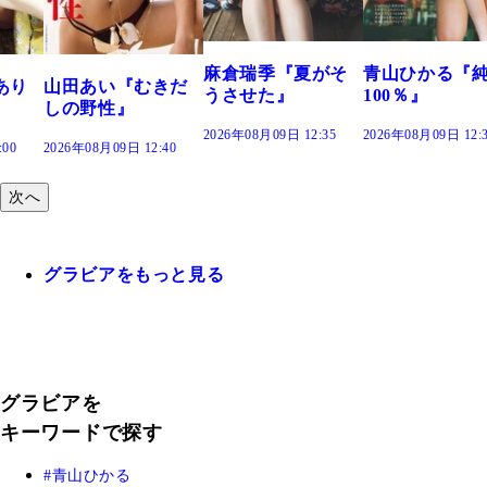
で。』
2026年08月0
麻倉瑞季『夏がそ
青山ひかる『純度
い『むきだ
うさせた』
100％』
性』
2026年08月09日 12:35
2026年08月09日 12:30
09日 12:40
次へ
グラビアをもっと見る
グラビアを
キーワードで探す
青山ひかる