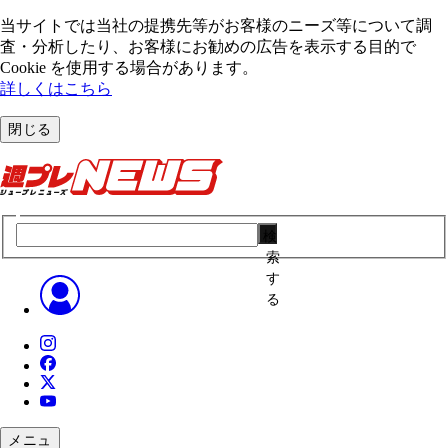
当サイトでは当社の提携先等がお客様のニーズ等について調
査・分析したり、お客様にお勧めの広告を表⽰する⽬的で
Cookie を使⽤する場合があります。
詳しくはこちら
閉じる
検
索
す
る
メニュ