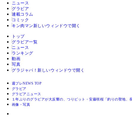
ニュース
グラビア
連載コラム
コミック
キン肉マン
新しいウィンドウで開く
トップ
グラビア一覧
ニュース
ランキング
動画
写真
グラジャパ！
新しいウィンドウで開く
週プレNEWS TOP
グラビア
グラビアニュース
１年ぶりのグラビアが大反響の、つりビット・安藤咲桜「釣りの聖地、
画像・写真