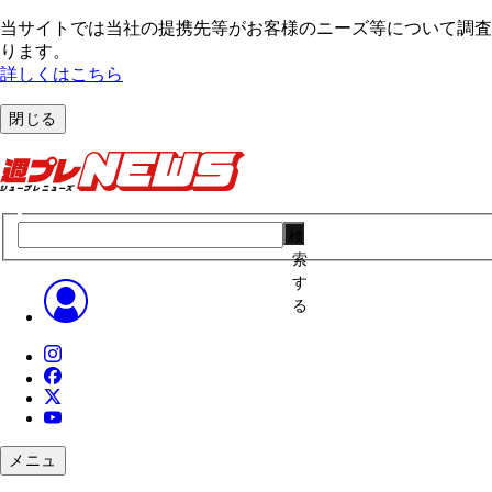
当サイトでは当社の提携先等がお客様のニーズ等について調査・
ります。
詳しくはこちら
閉じる
検
索
す
る
メニュ