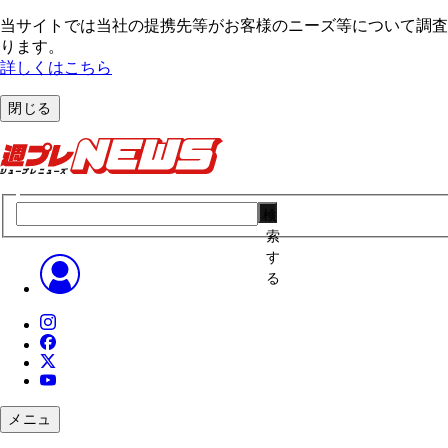
当サイトでは当社の提携先等がお客様のニーズ等について調査・
ります。
詳しくはこちら
閉じる
検
索
す
る
メニュ