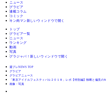
ニュース
グラビア
連載コラム
コミック
キン肉マン
新しいウィンドウで開く
トップ
グラビア一覧
ニュース
ランキング
動画
写真
グラジャパ！
新しいウィンドウで開く
週プレNEWS TOP
グラビア
グラビアニュース
「東京アイドルフェスティバル２０１８」レポ【特別編】独断と偏見の
画像・写真