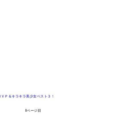
ＭＶＰ＆キラキラ美少女ベスト３！
8ページ目