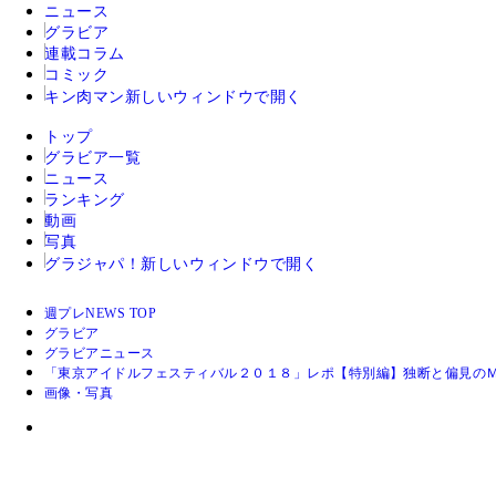
ニュース
グラビア
連載コラム
コミック
キン肉マン
新しいウィンドウで開く
トップ
グラビア一覧
ニュース
ランキング
動画
写真
グラジャパ！
新しいウィンドウで開く
週プレNEWS TOP
グラビア
グラビアニュース
「東京アイドルフェスティバル２０１８」レポ【特別編】独断と偏見の
画像・写真