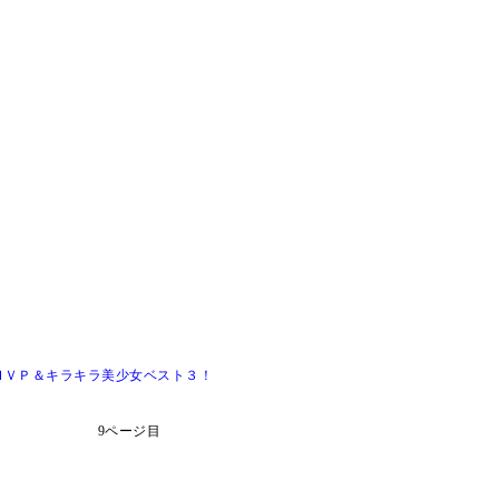
ＭＶＰ＆キラキラ美少女ベスト３！
9ページ目