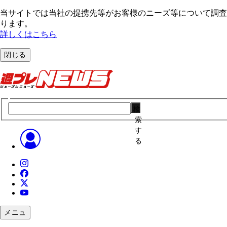
当サイトでは当社の提携先等がお客様のニーズ等について調査・
ります。
詳しくはこちら
閉じる
検
索
す
る
メニュ