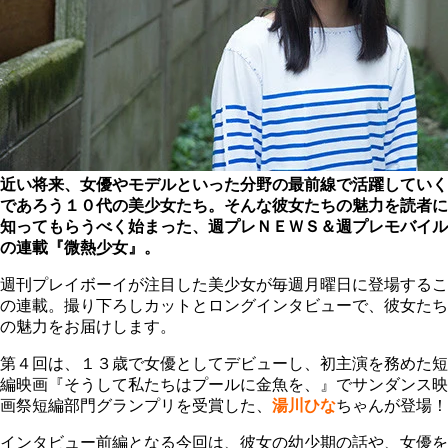
近い将来、女優やモデルといった分野の最前線で活躍していく
であろう１０代の美少女たち。そんな彼女たちの魅力を読者に
知ってもらうべく始まった、週プレＮＥＷＳ＆週プレモバイル
の連載『微熱少女』。
週刊プレイボーイが注目した美少女が毎週月曜日に登場するこ
の連載。撮り下ろしカットとロングインタビューで、彼女たち
の魅力をお届けします。
第４回は、１３歳で女優としてデビューし、初主演を務めた短
編映画『そうして私たちはプールに金魚を、』でサンダンス映
画祭短編部門グランプリを受賞した、
湯川ひな
ちゃんが登場！
インタビュー前編となる今回は、彼女の幼少期の話や、女優を