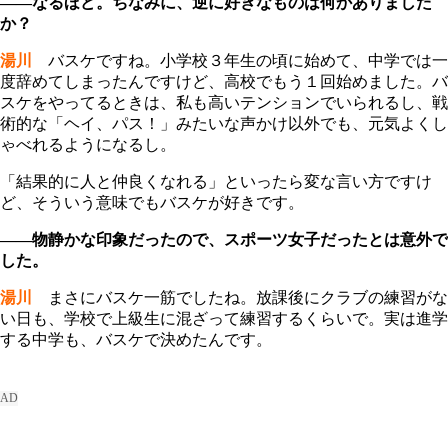
――なるほど。ちなみに、逆に好きなものは何かありました
か？
湯川
バスケですね。小学校３年生の頃に始めて、中学では一
度辞めてしまったんですけど、高校でもう１回始めました。バ
スケをやってるときは、私も高いテンションでいられるし、戦
術的な「ヘイ、パス！」みたいな声かけ以外でも、元気よくし
ゃべれるようになるし。
「結果的に人と仲良くなれる」といったら変な言い方ですけ
ど、そういう意味でもバスケが好きです。
――物静かな印象だったので、スポーツ女子だったとは意外で
した。
湯川
まさにバスケ一筋でしたね。放課後にクラブの練習がな
い日も、学校で上級生に混ざって練習するくらいで。実は進学
する中学も、バスケで決めたんです。