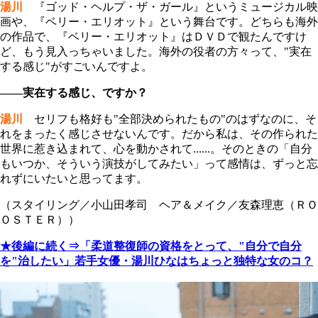
湯川
『ゴッド・ヘルプ・ザ・ガール』というミュージカル映
画や、『ベリー・エリオット』という舞台です。どちらも海外
の作品で、『ベリー・エリオット』はＤＶＤで観たんですけ
ど、もう見入っちゃいました。海外の役者の方々って、"実在
する感じ"がすごいんですよ。
――実在する感じ、ですか？
湯川
セリフも格好も"全部決められたもの"のはずなのに、そ
れをまったく感じさせないんです。だから私は、その作られた
世界に惹き込まれて、心を動かされて......。そのときの「自分
もいつか、そういう演技がしてみたい」って感情は、ずっと忘
れずにいたいと思ってます。
（スタイリング／小山田孝司 ヘア＆メイク／友森理恵（ＲＯ
ＯＳＴＥＲ））
★後編に続く⇒「柔道整復師の資格をとって、"自分で自分
を"治したい」若手女優・湯川ひなはちょっと独特な女のコ？