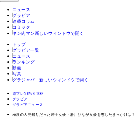
ニュース
グラビア
連載コラム
コミック
キン肉マン
新しいウィンドウで開く
トップ
グラビア一覧
ニュース
ランキング
動画
写真
グラジャパ！
新しいウィンドウで開く
週プレNEWS TOP
グラビア
グラビアニュース
極度の人見知りだった若手女優・湯川ひなが女優を志したきっかけは？