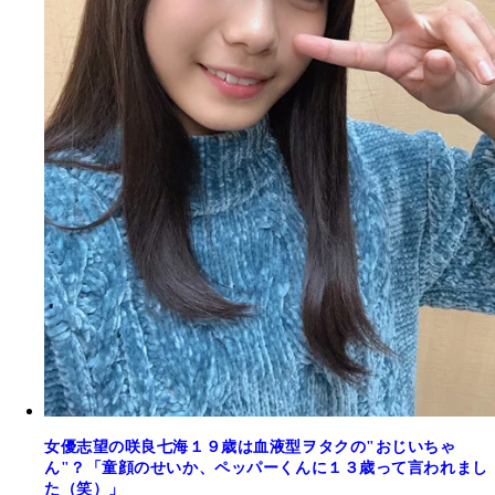
女優志望の咲良七海１９歳は血液型ヲタクの"おじいちゃ
ん"？「童顔のせいか、ペッパーくんに１３歳って言われまし
た（笑）」