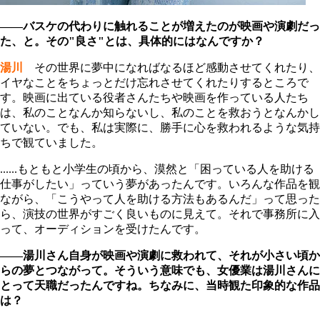
――バスケの代わりに触れることが増えたのが映画や演劇だっ
た、と。その"良さ"とは、具体的にはなんですか？
湯川
その世界に夢中になればなるほど感動させてくれたり、
イヤなことをちょっとだけ忘れさせてくれたりするところで
す。映画に出ている役者さんたちや映画を作っている人たち
は、私のことなんか知らないし、私のことを救おうとなんかし
ていない。でも、私は実際に、勝手に心を救われるような気持
ちで観ていました。
......もともと小学生の頃から、漠然と「困っている人を助ける
仕事がしたい」っていう夢があったんです。いろんな作品を観
ながら、「こうやって人を助ける方法もあるんだ」って思った
ら、演技の世界がすごく良いものに見えて。それで事務所に入
って、オーディションを受けたんです。
――湯川さん自身が映画や演劇に救われて、それが小さい頃か
らの夢とつながって。そういう意味でも、女優業は湯川さんに
とって天職だったんですね。ちなみに、当時観た印象的な作品
は？