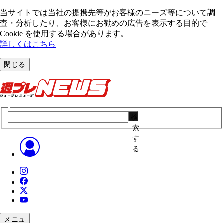
当サイトでは当社の提携先等がお客様のニーズ等について調
査・分析したり、お客様にお勧めの広告を表⽰する⽬的で
Cookie を使⽤する場合があります。
詳しくはこちら
閉じる
検
索
す
る
メニュ