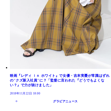
映画『レディ ｉｎ ホワイト』で女優・吉本実憂が常識はずれ
の"クズ新入社員"に？「監督に言われた『どうでもよくな
い？』で力が抜けました」
2018年11月22日 18:00
グラビアニュース