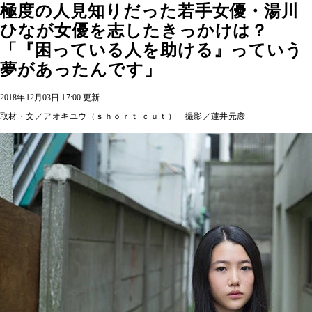
極度の人見知りだった若手女優・湯川
ひなが女優を志したきっかけは？
「『困っている人を助ける』っていう
夢があったんです」
2018年12月03日 17:00 更新
取材・文／アオキユウ（ｓｈｏｒｔ ｃｕｔ） 撮影／蓮井元彦