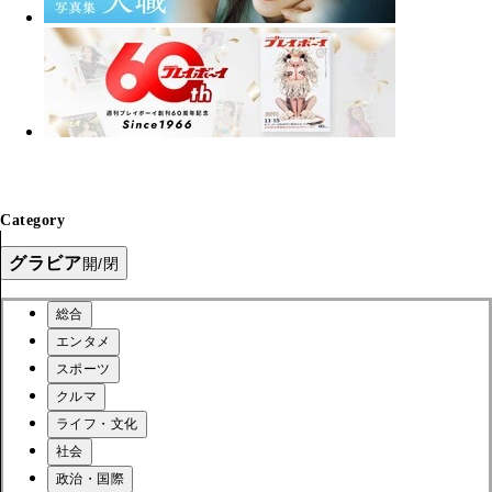
Category
グラビア
開/閉
総合
エンタメ
スポーツ
クルマ
ライフ・文化
社会
政治・国際