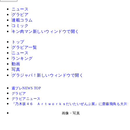
ニュース
グラビア
連載コラム
コミック
キン肉マン
新しいウィンドウで開く
トップ
グラビア一覧
ニュース
ランキング
動画
写真
グラジャパ！
新しいウィンドウで開く
週プレNEWS TOP
グラビア
グラビアニュース
『乃木坂４６ Ａｒｔｗｏｒｋｓだいたいぜんぶ展』に齋藤飛鳥も大興
画像・写真