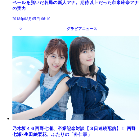
ベールを脱いだ各局の新人アナ。期待以上だった市來玲奈アナ
の実力
2018年08月05日 06:10
グラビアニュース
乃木坂４６西野七瀬、卒業記念対談【３日連続配信】！ 西野
七瀬×生田絵梨花、ふたりの「外仕事」