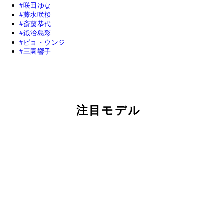
咲田ゆな
藤水咲桜
斎藤恭代
鍛治島彩
ピョ・ウンジ
三園響子
注目モデル