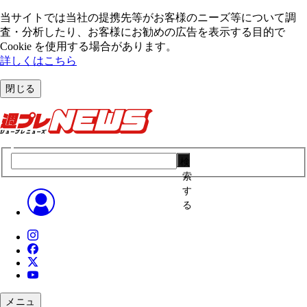
当サイトでは当社の提携先等がお客様のニーズ等について調
査・分析したり、お客様にお勧めの広告を表⽰する⽬的で
Cookie を使⽤する場合があります。
詳しくはこちら
閉じる
検
索
す
る
メニュ